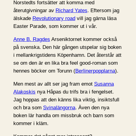
Norstedts fortsätter att komma med
återutgivningar av
Richard Yates
. Eftersom jag
älskade
Revolutionary road
vill jag gärna läsa
Easter Parade, som kommer ut i vår.
Anne B. Ragdes
Arseniktornet kommer också
på svenska. Den här gången utspelar sig boken
i mellankrigstidens Köpenhamn. Det återstår att
se om den är en lika bra feel good-roman som
hennes böcker om Torunn (
Berlinerpopplarna
).
Men mest av allt ser jag fram emot
Susanna
Alakoskis
nya Håpas du trifs bra i fengelset.
Jag hoppas att den känns lika viktig, insiktsfull
och bra som
Svinalängorna
. Även den nya
boken lär handla om missbruk och barn som
kommer i kläm.