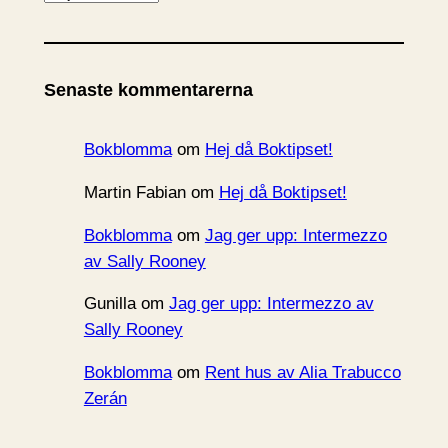
r
k
i
Senaste kommentarerna
v
Bokblomma
om
Hej då Boktipset!
Martin Fabian
om
Hej då Boktipset!
Bokblomma
om
Jag ger upp: Intermezzo
av Sally Rooney
Gunilla
om
Jag ger upp: Intermezzo av
Sally Rooney
Bokblomma
om
Rent hus av Alia Trabucco
Zerán