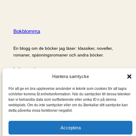
Bokblomma
En blogg om de böcker jag läser: klassiker, noveller,
romaner, spänningsromaner och andra böcker.
Information
Hantera samtycke
Cookie- och integritetspolicy
Om mig & om bloggen
För att ge en bra upplevelse använder vi teknik som cookies för att lagra
S
och/eller komma åt enhetsinformation. När du samtycker till dessa tekniker
kan vi behandla data som surfbeteende eller unika ID:n på denna
ö
webbplats. Om du inte samtycker eller om du återkallar ditt samtycke kan
k
detta påverka vissa funktioner negativt.
Acceptera