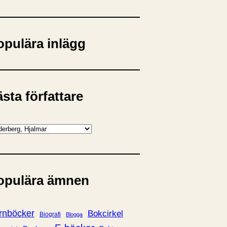
opulära inlägg
sta författare
opulära ämnen
rnböcker
Bokcirkel
Biografi
Blogga