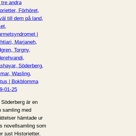
 tre andra
orietter, Förhöret,
väl till dem på land,
et,
rmetsyndromet |
htiari, Marjaneh,
dgren, Torgny,
erehvandi,
shayar, Söderberg,
lmar, Wasling,
tus | Bokblomma
9-01-25
 Söderberg är en
en samling med
ättelser hämtade ur
s novellsamling som
r just Historietter.