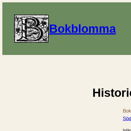
Bokblomma
Histori
Bok
Söd
Inlä