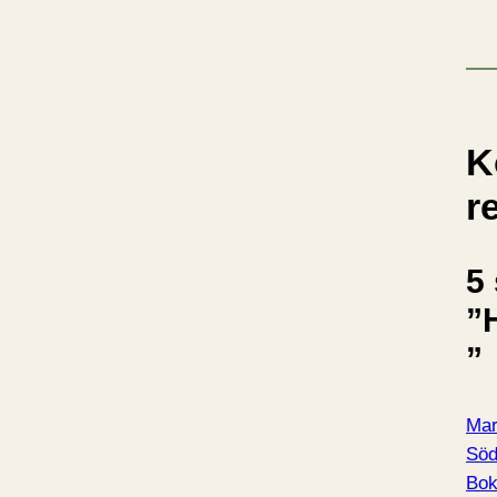
K
r
5 
”H
”
Mar
Söd
Bo