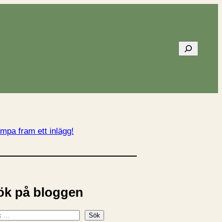
Sök
mpa fram ett inlägg!
ök på bloggen
Sök