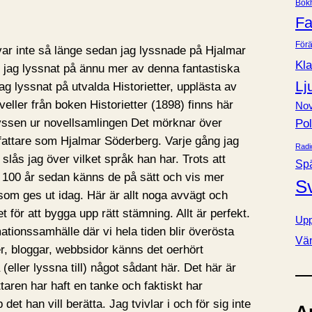
Bok
e
Fa
r
Förä
var inte så länge sedan jag lyssnade på Hjalmar
Kla
 jag lyssnat på ännu mer av denna fantastiska
Lj
ag lyssnat på utvalda Historietter, upplästa av
eller från boken Historietter (1898) finns här
Nov
Kyssen ur novellsamlingen Det mörknar över
Pol
rfattare som Hjalmar Söderberg. Varje gång jag
Radi
k slås jag över vilket språk han har. Trots att
Sp
 100 år sedan känns de på sätt och vis mer
S
som ges ut idag. Här är allt noga avvägt och
t för att bygga upp rätt stämning. Allt är perfekt.
Upp
mationssamhälle där vi hela tiden blir överösta
Vä
er, bloggar, webbsidor känns det oerhört
 (eller lyssna till) något sådant här. Det här är
attaren har haft en tanke och faktiskt har
et han vill berätta. Jag tvivlar i och för sig inte