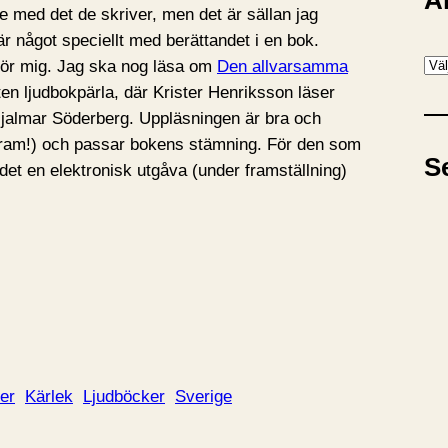
A
nke med det de skriver, men det är sällan jag
 är något speciellt med berättandet i en bok.
A
l för mig. Jag ska nog läsa om
Den allvarsamma
r
iten ljudbokpärla, där Krister Henriksson läser
k
v Hjalmar Söderberg. Uppläsningen är bra och
i
r fram!) och passar bokens stämning. För den som
S
v
s det en elektronisk utgåva (under framställning)
er
Kärlek
Ljudböcker
Sverige