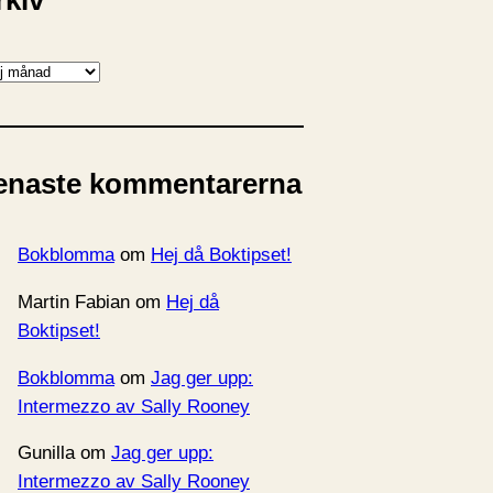
rkiv
enaste kommentarerna
Bokblomma
om
Hej då Boktipset!
Martin Fabian
om
Hej då
Boktipset!
Bokblomma
om
Jag ger upp:
Intermezzo av Sally Rooney
Gunilla
om
Jag ger upp:
Intermezzo av Sally Rooney