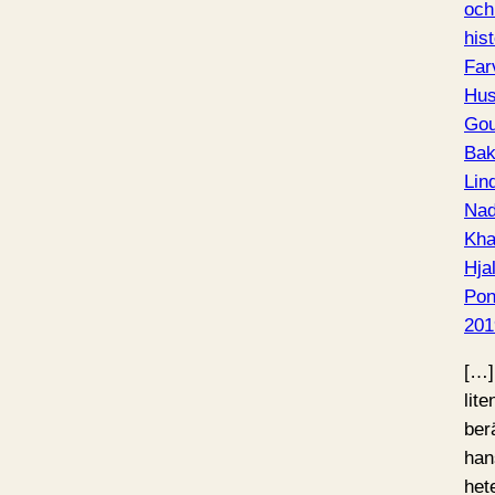
och
hist
Far
Hus
Gou
Bak
Lin
Nad
Kha
Hja
Pon
201
[…]
lit
ber
han
hete