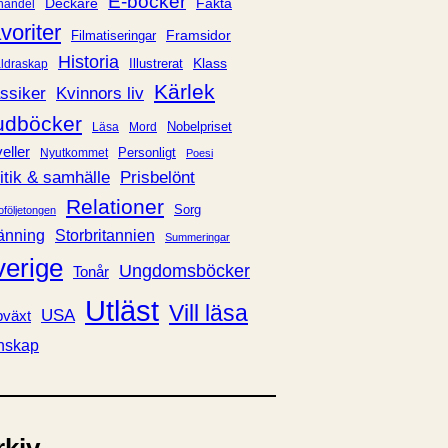
E-böcker
Deckare
Fakta
handel
voriter
Framsidor
Filmatiseringar
Historia
Klass
ldraskap
Illustrerat
Kärlek
ssiker
Kvinnors liv
udböcker
Nobelpriset
Läsa
Mord
eller
Personligt
Nyutkommet
Poesi
itik & samhälle
Prisbelönt
Relationer
Sorg
oföljetongen
änning
Storbritannien
Summeringar
verige
Ungdomsböcker
Tonår
Utläst
Vill läsa
USA
växt
nskap