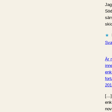
Jag 
Söd
sär
ski
Sva
Är 
inne
enk
for
201
[…] 
enk
nov