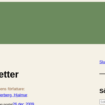
Slu
etter
ens författare:
S
erberg, Hjalmar
.
S
26 dec 2009
gg postat