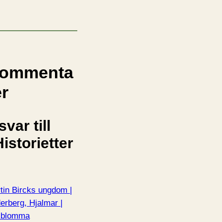
ommenta
er
svar till
istorietter
tin Bircks ungdom |
erberg, Hjalmar |
kblomma