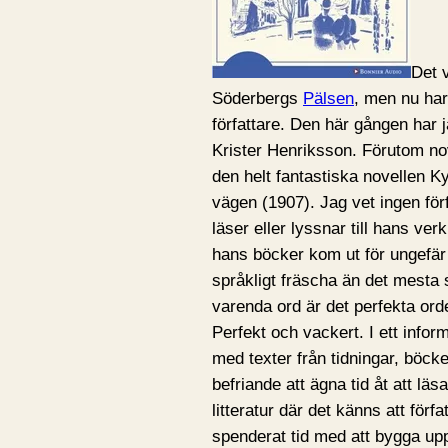
Det 
Söderbergs
Pälsen
, men nu har
författare. Den här gången har j
Krister Henriksson. Förutom nov
den helt fantastiska novellen 
vägen (1907). Jag vet ingen fö
läser eller lyssnar till hans ver
hans böcker kom ut för ungefär
språkligt fräscha än det mesta 
varenda ord är det perfekta orde
Perfekt och vackert. I ett infor
med texter från tidningar, böck
befriande att ägna tid åt att läsa
litteratur där det känns att förf
spenderat tid med att bygga upp d