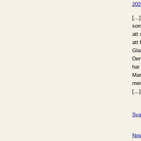
202
[…]
som
att
att 
Gla
Den
har
Mar
men
[…]
Sva
Nov