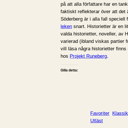
på att alla författare har en ta
faktiskt reflekterar över att det
Söderberg är i alla fall speciel
leken
snart. Historietter är en l
valda historietter, noveller, a
varierad (ibland viskas partie
vill läsa några historietter finn
hos
Projekt Runeberg
.
Gilla detta:
Favoriter
Klassik
Utläst