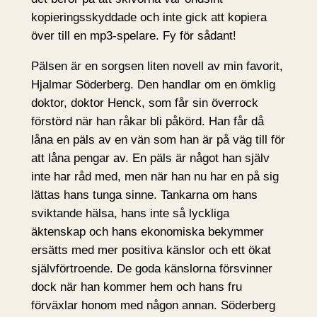
kopieringsskyddade och inte gick att kopiera
över till en mp3-spelare. Fy för sådant!
Pälsen är en sorgsen liten novell av min favorit,
Hjalmar Söderberg. Den handlar om en ömklig
doktor, doktor Henck, som får sin överrock
förstörd när han råkar bli påkörd. Han får då
låna en päls av en vän som han är på väg till för
att låna pengar av. En päls är något han själv
inte har råd med, men när han nu har en på sig
lättas hans tunga sinne. Tankarna om hans
sviktande hälsa, hans inte så lyckliga
äktenskap och hans ekonomiska bekymmer
ersätts med mer positiva känslor och ett ökat
självförtroende. De goda känslorna försvinner
dock när han kommer hem och hans fru
förväxlar honom med någon annan. Söderberg