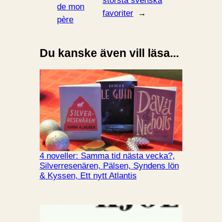
största svenska
de mon
favoriter
→
père
Du kanske även vill läsa...
4 noveller: Samma tid nästa vecka?,
Silverresenären, Pälsen, Syndens lön
& Kyssen, Ett nytt Atlantis