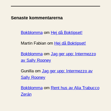
k
i
Senaste kommentarerna
v
Bokblomma
om
Hej då Boktipset!
Martin Fabian
om
Hej då Boktipset!
Bokblomma
om
Jag ger upp: Intermezzo
av Sally Rooney
Gunilla
om
Jag ger upp: Intermezzo av
Sally Rooney
Bokblomma
om
Rent hus av Alia Trabucco
Zerán