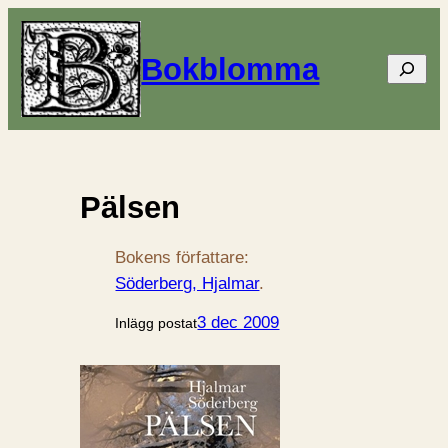
Bokblomma
Sök
Pälsen
Bokens författare:
Söderberg, Hjalmar
.
3 dec 2009
Inlägg postat