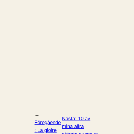
←
Nästa:
10 av
Föregående
mina allra
:
La gloire