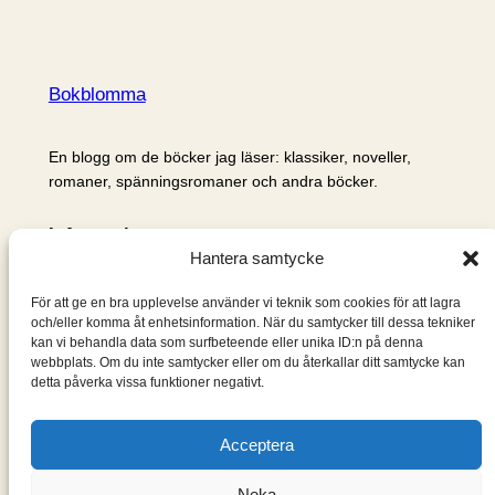
Bokblomma
En blogg om de böcker jag läser: klassiker, noveller,
romaner, spänningsromaner och andra böcker.
Information
Hantera samtycke
Cookie- och integritetspolicy
Om mig & om bloggen
För att ge en bra upplevelse använder vi teknik som cookies för att lagra
S
och/eller komma åt enhetsinformation. När du samtycker till dessa tekniker
kan vi behandla data som surfbeteende eller unika ID:n på denna
ö
webbplats. Om du inte samtycker eller om du återkallar ditt samtycke kan
k
detta påverka vissa funktioner negativt.
Acceptera
Neka