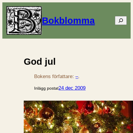
Bokblomma
Sök
God jul
Bokens författare:
–
.
24 dec 2009
Inlägg postat