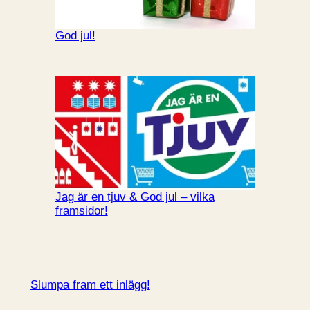
God jul!
Jag är en tjuv & God jul – vilka
framsidor!
Slumpa fram ett inlägg!