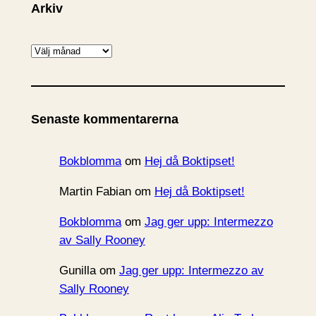
Arkiv
A
r
k
i
Senaste kommentarerna
v
Bokblomma
om
Hej då Boktipset!
Martin Fabian
om
Hej då Boktipset!
Bokblomma
om
Jag ger upp: Intermezzo
av Sally Rooney
Gunilla
om
Jag ger upp: Intermezzo av
Sally Rooney