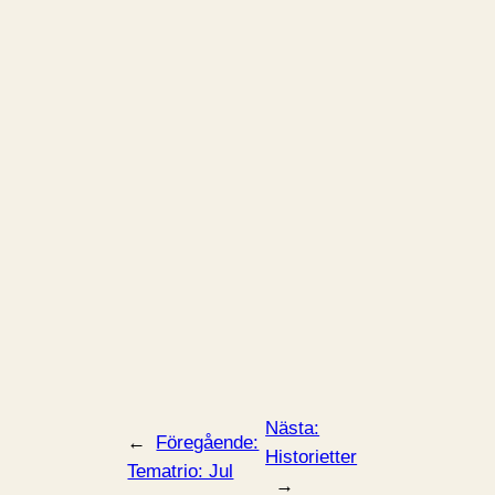
Nästa:
←
Föregående:
Historietter
Tematrio: Jul
→