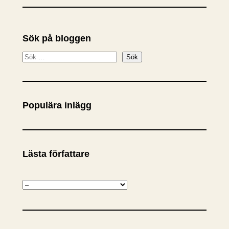
Sök på bloggen
S
Sök
ö
k
Populära inlägg
Lästa författare
K
a
t
e