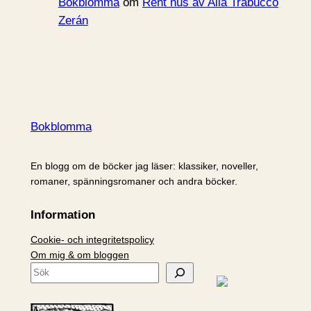
Bokblomma
om
Rent hus av Alia Trabucco
Zerán
Bokblomma
En blogg om de böcker jag läser: klassiker, noveller,
romaner, spänningsromaner och andra böcker.
Information
Cookie- och integritetspolicy
Om mig & om bloggen
S
ö
k