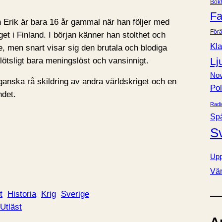
Bok
e
Fa
r
 Erik är bara 16 år gammal när han följer med
Förä
get i Finland. I början känner han stolthet och
Kla
e, men snart visar sig den brutala och blodiga
Lj
plötsligt bara meningslöst och vansinnigt.
Nov
anska rå skildring av andra världskriget och en
Pol
ndet.
Radi
Sp
S
Upp
Vä
t
Historia
Krig
Sverige
Utläst