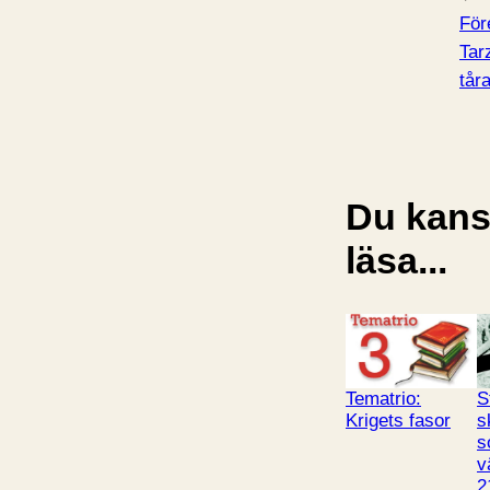
För
Tar
tåra
Du kansk
läsa...
Tematrio:
S
Krigets fasor
s
s
v
2