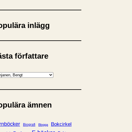
opulära inlägg
sta författare
opulära ämnen
rnböcker
Bokcirkel
Biografi
Blogga