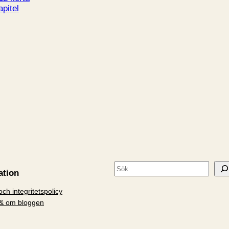
apitel
S
ation
ö
ch integritetspolicy
k
& om bloggen