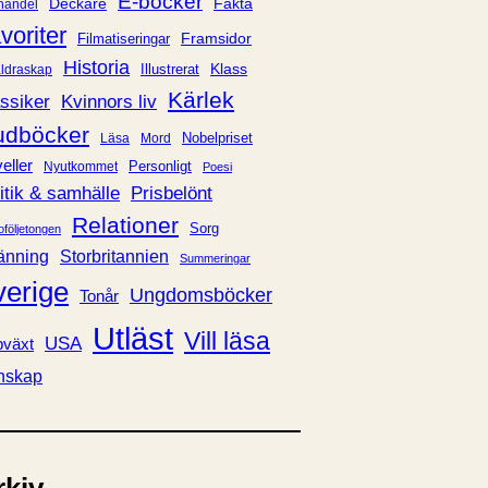
E-böcker
Deckare
Fakta
handel
voriter
Framsidor
Filmatiseringar
Historia
Klass
ldraskap
Illustrerat
Kärlek
ssiker
Kvinnors liv
udböcker
Nobelpriset
Läsa
Mord
eller
Personligt
Nyutkommet
Poesi
itik & samhälle
Prisbelönt
Relationer
Sorg
oföljetongen
änning
Storbritannien
Summeringar
verige
Ungdomsböcker
Tonår
Utläst
Vill läsa
USA
växt
nskap