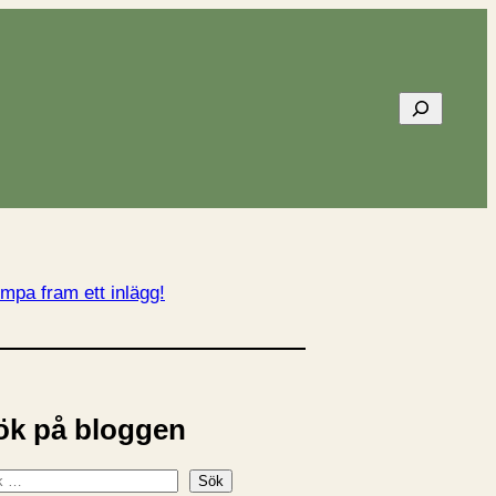
Sök
mpa fram ett inlägg!
ök på bloggen
Sök