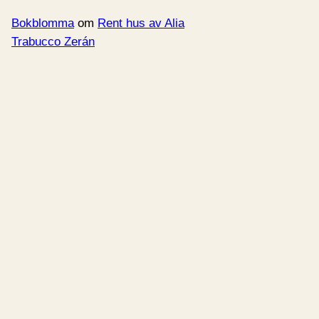
Bokblomma
om
Rent hus av Alia
Trabucco Zerán