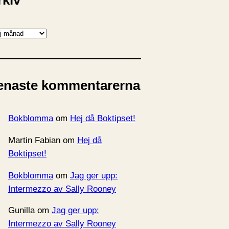
rkiv
enaste kommentarerna
Bokblomma
om
Hej då Boktipset!
Martin Fabian
om
Hej då
Boktipset!
Bokblomma
om
Jag ger upp:
Intermezzo av Sally Rooney
Gunilla
om
Jag ger upp:
Intermezzo av Sally Rooney