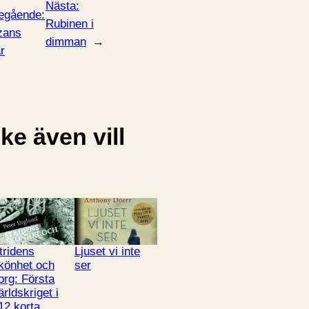
Nästa:
egående:
Rubinen i
zans
dimman
→
r
e även vill
tridens
Ljuset vi inte
könhet och
ser
org: Första
ärldskriget i
12 korta