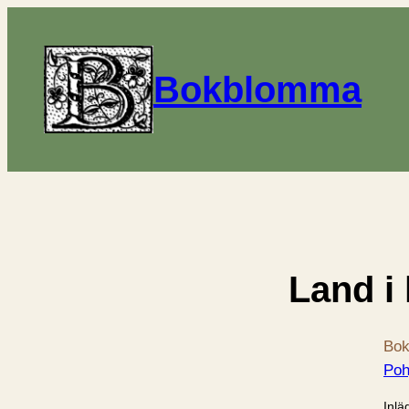
Bokblomma
Land i 
Bok
Poh
Inlä