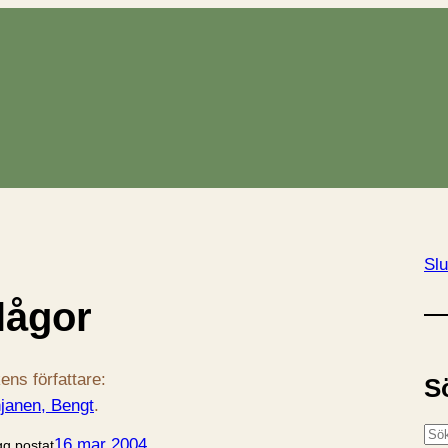
Slu
lågor
ens författare:
S
janen, Bengt
.
S
16 mar 2004
gg postat