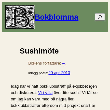
Bokblomma
Sök
Sushimöte
Bokens författare:
–
.
29 apr 2010
Inlägg postat
Idag har vi haft bokklubbsträff på exjobbet igen
och diskuterat
Vi i villa
över lite sushi! Vi får se
om jag kan vara med på några fler
bokklubbsträffar eftersom mitt projekt snart är