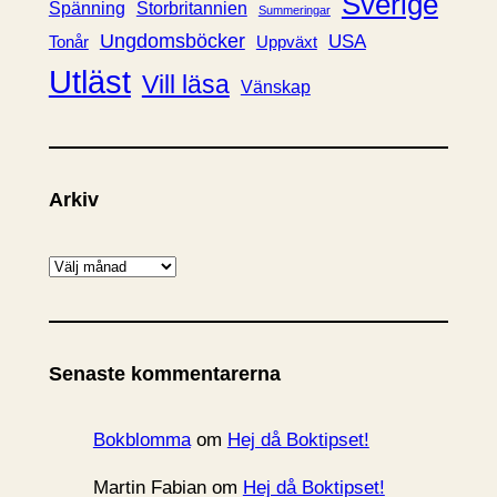
Sverige
Spänning
Storbritannien
Summeringar
Ungdomsböcker
USA
Uppväxt
Tonår
Utläst
Vill läsa
Vänskap
Arkiv
A
r
k
i
Senaste kommentarerna
v
Bokblomma
om
Hej då Boktipset!
Martin Fabian
om
Hej då Boktipset!