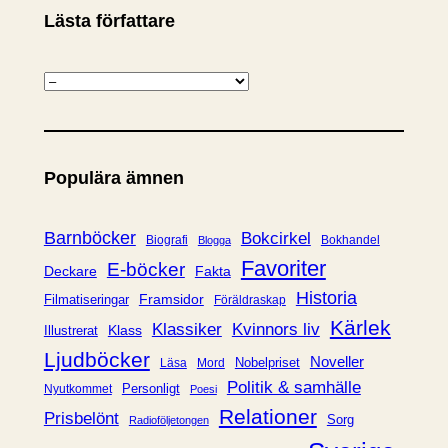
Lästa författare
K
a
t
e
Populära ämnen
g
o
r
Barnböcker
Bokcirkel
Biografi
Bokhandel
Blogga
i
Favoriter
E-böcker
Deckare
Fakta
e
Historia
Framsidor
Filmatiseringar
Föräldraskap
r
Kärlek
Klassiker
Kvinnors liv
Klass
Illustrerat
Ljudböcker
Noveller
Nobelpriset
Läsa
Mord
Politik & samhälle
Personligt
Nyutkommet
Poesi
Relationer
Prisbelönt
Sorg
Radioföljetongen