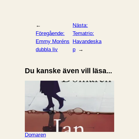
←
Nästa:
Föregående:
Tematrio:
Emmy Moréns
Havandeska
dubbla liv
p
→
Du kanske även vill läsa...
Domaren