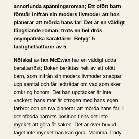
annorlunda spänningsroman; Ett ofött barn
förstår inifrån sin moders livmoder att hon
planerar att mörda hans far. Det är en väldigt
fängslande roman, trots en hel drös
osympatiska karaktärer. Betyg: 5
fastighetsaffärer av 5.
Nötskal
av
Ian McEwan
har en väldigt udda
berättarröst; Boken berättas helt av ett ofött
barn, som inifrån sin moders livmoder snappar
upp samtal och får ledtrådar om vad som sker
omkring honom. Det han upptäcker är inte
vackert: hans mor är otrogen med hans egen
farbror och de två planerar att mörda hans far. I
det ofödda barnets position finns det inte
mycket att göra åt saken. Det är över huvud
taget inte mycket han kan göra. Mamma Trudy