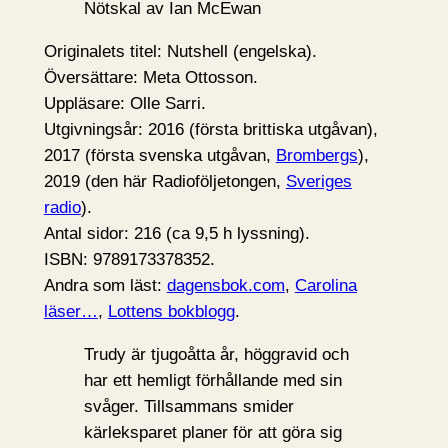
Nötskal av Ian McEwan
Originalets titel: Nutshell (engelska).
Översättare: Meta Ottosson.
Uppläsare: Olle Sarri.
Utgivningsår: 2016 (första brittiska utgåvan),
2017 (första svenska utgåvan,
Brombergs
),
2019 (den här Radioföljetongen,
Sveriges
radio
).
Antal sidor: 216 (ca 9,5 h lyssning).
ISBN: 9789173378352.
Andra som läst:
dagensbok.com
,
Carolina
läser…
,
Lottens bokblogg
.
Trudy är tjugoåtta år, höggravid och
har ett hemligt förhållande med sin
svåger. Tillsammans smider
kärleksparet planer för att göra sig