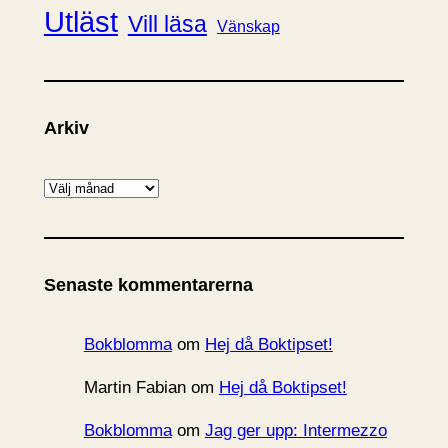
Utläst
Vill läsa
Vänskap
Arkiv
A
r
k
i
Senaste kommentarerna
v
Bokblomma
om
Hej då Boktipset!
Martin Fabian
om
Hej då Boktipset!
Bokblomma
om
Jag ger upp: Intermezzo