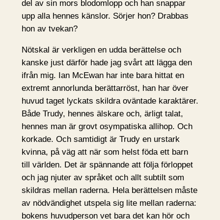
del av sin mors blodomlopp och han snappar
upp alla hennes känslor. Sörjer hon? Drabbas
hon av tvekan?
Nötskal är verkligen en udda berättelse och
kanske just därför hade jag svårt att lägga den
ifrån mig. Ian McEwan har inte bara hittat en
extremt annorlunda berättarröst, han har över
huvud taget lyckats skildra oväntade karaktärer.
Både Trudy, hennes älskare och, ärligt talat,
hennes man är grovt osympatiska allihop. Och
korkade. Och samtidigt är Trudy en urstark
kvinna, på väg att när som helst föda ett barn
till världen. Det är spännande att följa förloppet
och jag njuter av språket och allt subtilt som
skildras mellan raderna. Hela berättelsen måste
av nödvändighet utspela sig lite mellan raderna:
bokens huvudperson vet bara det kan hör och