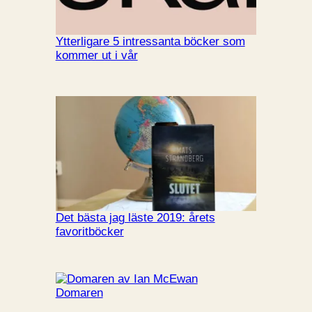
Ytterligare 5 intressanta böcker som
kommer ut i vår
Det bästa jag läste 2019: årets
favoritböcker
Domaren