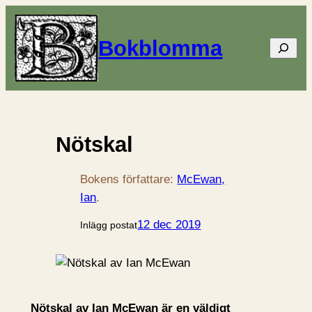
Bokblomma
Sök
Nötskal
Bokens författare:
McEwan,
Ian
.
12 dec 2019
Inlägg postat
Nötskal av Ian McEwan är en väldigt