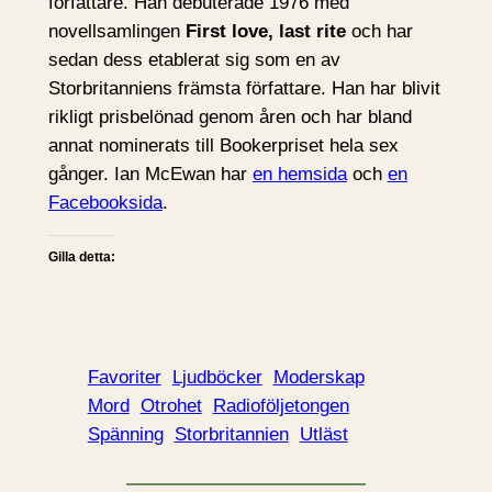
författare. Han debuterade 1976 med
novellsamlingen
First love, last rite
och har
sedan dess etablerat sig som en av
Storbritanniens främsta författare. Han har blivit
rikligt prisbelönad genom åren och har bland
annat nominerats till Bookerpriset hela sex
gånger. Ian McEwan har
en hemsida
och
en
Facebooksida
.
Gilla detta:
Favoriter
Ljudböcker
Moderskap
Mord
Otrohet
Radioföljetongen
Spänning
Storbritannien
Utläst