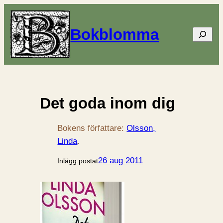
Bokblomma
Sök
Det goda inom dig
Bokens författare:
Olsson,
Linda
.
26 aug 2011
Inlägg postat