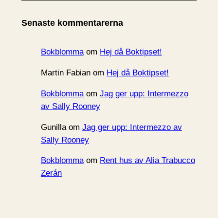
k
i
Senaste kommentarerna
v
Bokblomma
om
Hej då Boktipset!
Martin Fabian
om
Hej då Boktipset!
Bokblomma
om
Jag ger upp: Intermezzo
av Sally Rooney
Gunilla
om
Jag ger upp: Intermezzo av
Sally Rooney
Bokblomma
om
Rent hus av Alia Trabucco
Zerán