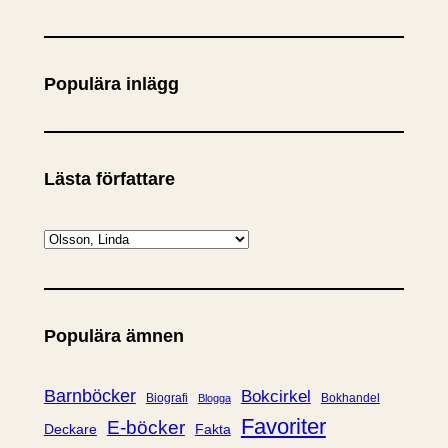
ö
k
Populära inlägg
Lästa författare
K
a
t
e
Populära ämnen
g
o
r
Barnböcker
Bokcirkel
Biografi
Bokhandel
Blogga
i
Favoriter
E-böcker
Deckare
Fakta
e