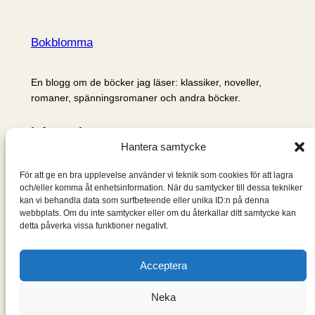
Bokblomma
En blogg om de böcker jag läser: klassiker, noveller,
romaner, spänningsromaner och andra böcker.
Information
Hantera samtycke
Cookie- och integritetspolicy
Om mig & om bloggen
För att ge en bra upplevelse använder vi teknik som cookies för att lagra
S
och/eller komma åt enhetsinformation. När du samtycker till dessa tekniker
kan vi behandla data som surfbeteende eller unika ID:n på denna
ö
webbplats. Om du inte samtycker eller om du återkallar ditt samtycke kan
k
detta påverka vissa funktioner negativt.
Acceptera
Neka