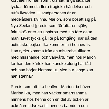
kort liten roman som trots sitt ringa sidantal
lyckas förmedla flera tragiska händelser och
tuffa livsöden. Huvudpersonen är en
medelålders kvinna, Marion, som bosatt sig på
Nya Zeeland (precis som författaren själv,
faktiskt!) efter ett uppbrott med sin före detta
man. Livet tycks gå lite på tomgång, när så den
autistiske pojken Ika kommer in i hennes liv.
Han tycks komma från en miserabel tillvaro
med misshandel och vanvård, men hos Marion
får han den kärlek han kanske aldrig har fått
och han börjar blomma ut. Men hur länge kan
han stanna?
Precis som att Ika behöver Marion, behöver
Marion Ika, men han väcker smärtsamma
minnens hos henne och en del av boken är
också en tidsresa till hennes barndom och