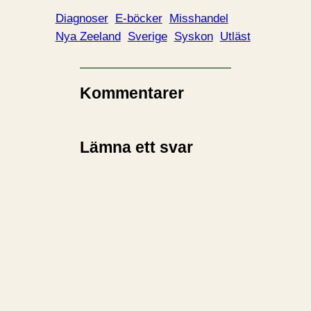
Diagnoser
E-böcker
Misshandel
Nya Zeeland
Sverige
Syskon
Utläst
Kommentarer
Lämna ett svar