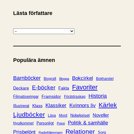
Lästa författare
K
a
t
e
Populära ämnen
g
o
r
Barnböcker
Bokcirkel
Biografi
Bokhandel
Blogga
i
Favoriter
E-böcker
Deckare
Fakta
e
Historia
Framsidor
Filmatiseringar
Föräldraskap
r
Kärlek
Klassiker
Kvinnors liv
Klass
Illustrerat
Ljudböcker
Noveller
Nobelpriset
Läsa
Mord
Politik & samhälle
Personligt
Nyutkommet
Poesi
Relationer
Prisbelönt
Sorg
Radioföljetongen