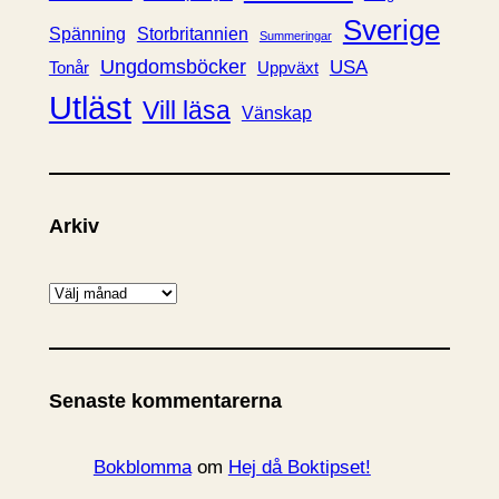
Sverige
Spänning
Storbritannien
Summeringar
Ungdomsböcker
USA
Uppväxt
Tonår
Utläst
Vill läsa
Vänskap
Arkiv
A
r
k
i
Senaste kommentarerna
v
Bokblomma
om
Hej då Boktipset!