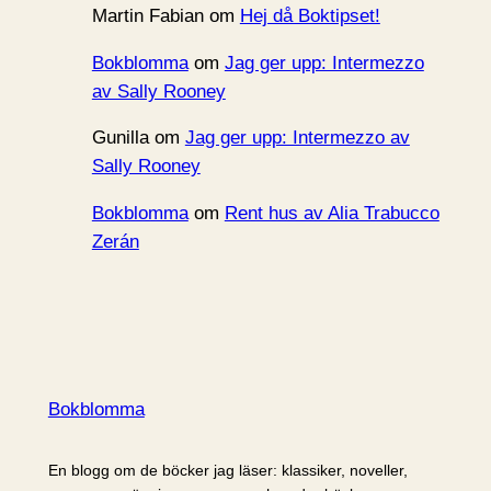
Martin Fabian
om
Hej då Boktipset!
Bokblomma
om
Jag ger upp: Intermezzo
av Sally Rooney
Gunilla
om
Jag ger upp: Intermezzo av
Sally Rooney
Bokblomma
om
Rent hus av Alia Trabucco
Zerán
Bokblomma
En blogg om de böcker jag läser: klassiker, noveller,