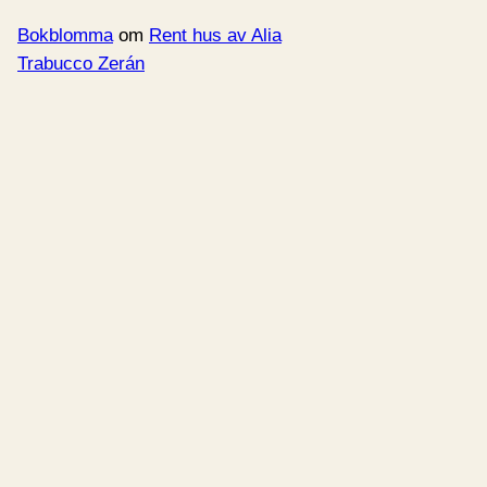
Bokblomma
om
Rent hus av Alia
Trabucco Zerán