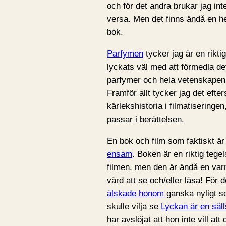
och för det andra brukar jag int
versa. Men det finns ändå en he
bok.
Parfymen
tycker jag är en rikti
lyckats väl med att förmedla det 
parfymer och hela vetenskapen 
Framför allt tycker jag det efte
kärlekshistoria i filmatiseringe
passar i berättelsen.
En bok och film som faktiskt är
ensam
. Boken är en riktig tege
filmen, men den är ändå en varm
värd att se och/eller läsa! Fö
älskade honom
ganska nyligt so
skulle vilja se
Lyckan är en säl
har avslöjat att hon inte vill a