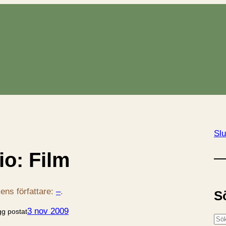
Slu
io: Film
ens författare:
–
.
S
3 nov 2009
gg postat
S