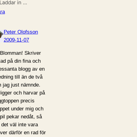
Laddar in …
ra
Peter Olofsson
2009-11-07
 Blomman! Skriver
rad på din fina och
ressanta blogg av en
dning till än de två
 jag just nämnde.
ligger och harvar på
ggtoppen precis
ppet under mig och
 pil pekar nedåt, så
 det väl inte vara
iver därför en rad för