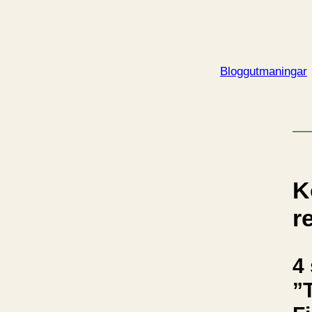
Bloggutmaningar
K
r
4 
”