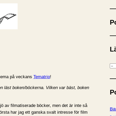
ö
k
P
Lä
K
a
tema på veckans
Tematrio
!
t
e
en läst boken/böckerna. Vilken var bäst, boken
P
g
o
sjö av filmatiserade böcker, men det är inte så
r
Ba
örsta har jag ett ganska svalt intresse för film
i