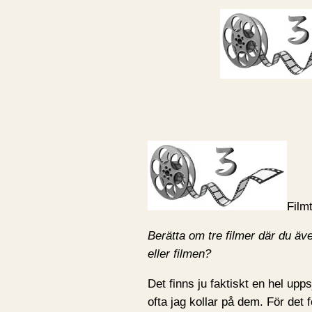
Film
Berätta om tre filmer där du äv
eller filmen?
Det finns ju faktiskt en hel upp
ofta jag kollar på dem. För det f