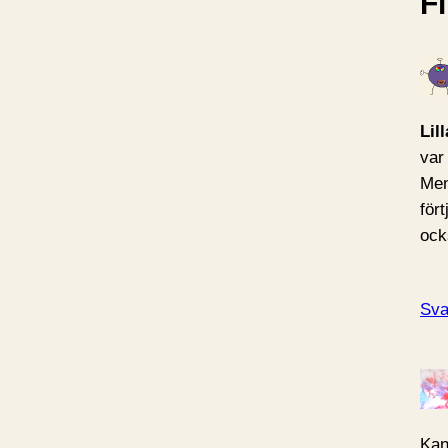
F
Lil
var 
Men
för
ock
Sva
Kan