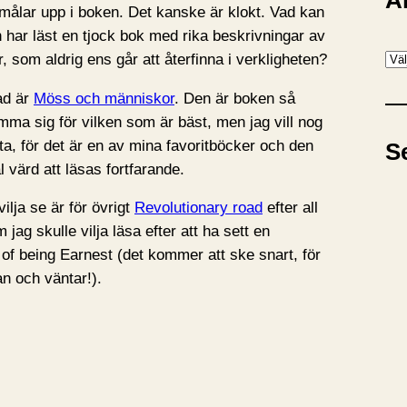
A
n målar upp i boken. Det kanske är klokt. Vad kan
n har läst en tjock bok med rika beskrivningar av
A
r, som aldrig ens går att återfinna i verkligheten?
r
ad är
Möss och människor
. Den är boken så
k
ämma sig för vilken som är bäst, men jag vill nog
i
a, för det är en av mina favoritböcker och den
S
v
l värd att läsas fortfarande.
ilja se är för övrigt
Revolutionary road
efter all
jag skulle vilja läsa efter att ha sett en
 of being Earnest (det kommer att ske snart, för
an och väntar!).