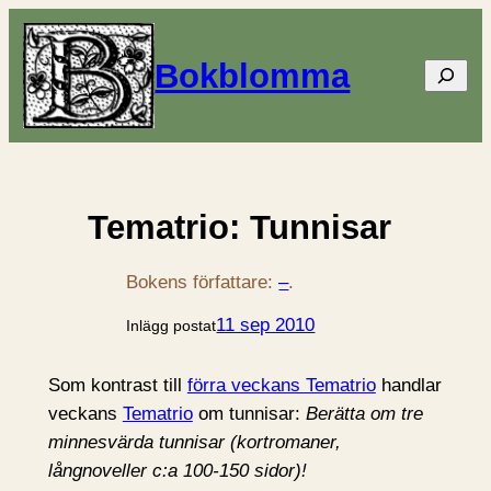
Bokblomma
Sök
Tematrio: Tunnisar
Bokens författare:
–
.
11 sep 2010
Inlägg postat
Som kontrast till
förra veckans Tematrio
handlar
veckans
Tematrio
om tunnisar:
Berätta om tre
minnesvärda tunnisar (kortromaner,
långnoveller c:a 100-150 sidor)!