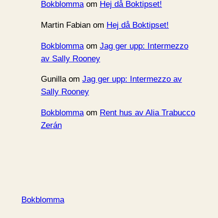
Bokblomma
om
Hej då Boktipset!
Martin Fabian
om
Hej då Boktipset!
Bokblomma
om
Jag ger upp: Intermezzo
av Sally Rooney
Gunilla
om
Jag ger upp: Intermezzo av
Sally Rooney
Bokblomma
om
Rent hus av Alia Trabucco
Zerán
Bokblomma