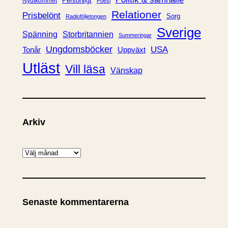
Personligt
Nyutkommet
Poesi
Relationer
Prisbelönt
Sorg
Radioföljetongen
Sverige
Spänning
Storbritannien
Summeringar
Ungdomsböcker
USA
Uppväxt
Tonår
Utläst
Vill läsa
Vänskap
Arkiv
A
r
k
i
Senaste kommentarerna
v