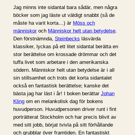
Jag minns inte sidantal bara sådär, men några
böcker som jag läste ut väldigt snabbt (så de
måste ha varit korta…) är
Möss och
människor
och
Människor helt utan betydelse
.
Den förstnämnda,
Steinbecks
läsvärda
klassiker, lyckas på ett litet sidantal berätta en
stor berättelse om krossade drömmar och det
tuffa livet som arbetare i den amerikanska
södern. Människor helt utan betydelse är i all
sin stillsamhet och trots det korta sidantalet
också en fantastisk berättelse; kanske det
bästa jag har läst i år! I boken berättar
Johan
Kling
om en melankolisk dag för bokens
huvudperson. Huvudpersonen driver runt i fint
porträtterat Stockholm och har precis blivit av
med sitt jobb, börjat tvivla på sitt förhållande
och grubblar över framtiden. En fantastiskt