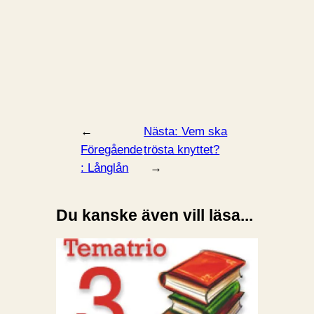
←
Nästa:
Vem ska
Föregående
trösta knyttet?
:
Långlån
→
Du kanske även vill läsa...