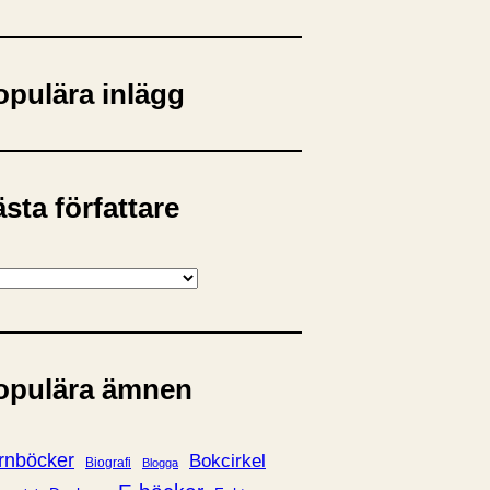
opulära inlägg
sta författare
opulära ämnen
rnböcker
Bokcirkel
Biografi
Blogga