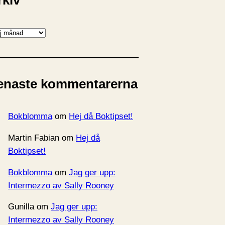
rkiv
enaste kommentarerna
Bokblomma
om
Hej då Boktipset!
Martin Fabian
om
Hej då
Boktipset!
Bokblomma
om
Jag ger upp:
Intermezzo av Sally Rooney
Gunilla
om
Jag ger upp:
Intermezzo av Sally Rooney