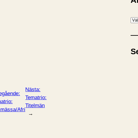
A
A
r
k
i
S
v
Nästa:
egående:
Tematrio:
atrio:
Titelmän
mässa/Afri
→