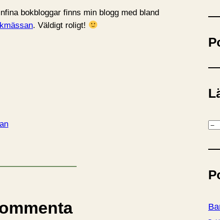
ö
finfina bokbloggar finns min blogg med bland
k
kmässan
. Väldigt roligt!
P
Lä
an
K
a
t
e
P
g
o
r
ommenta
Ba
i