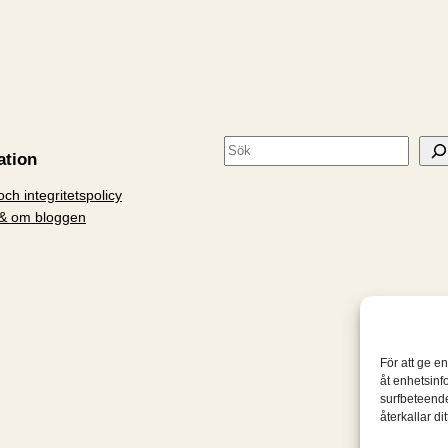
S
ation
ö
ch integritetspolicy
k
& om bloggen
För att ge e
åt enhetsinf
surfbeteende
återkallar d