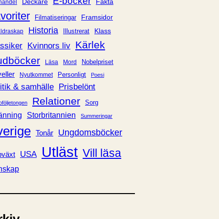
E-böcker
Deckare
Fakta
handel
voriter
Framsidor
Filmatiseringar
Historia
Klass
ldraskap
Illustrerat
Kärlek
ssiker
Kvinnors liv
udböcker
Nobelpriset
Läsa
Mord
eller
Personligt
Nyutkommet
Poesi
itik & samhälle
Prisbelönt
Relationer
Sorg
oföljetongen
änning
Storbritannien
Summeringar
verige
Ungdomsböcker
Tonår
Utläst
Vill läsa
USA
växt
nskap