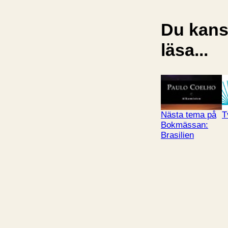
Du kansk
läsa...
Nästa tema på
T
Bokmässan:
Brasilien