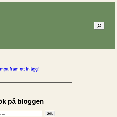
Sök
mpa fram ett inlägg!
ök på bloggen
Sök