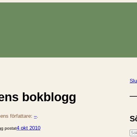
Slu
ens bokblogg
ens författare:
–
.
S
4 okt 2010
gg postat
S