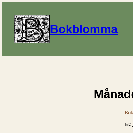
Bokblomma
Månad
Bok
Inlä