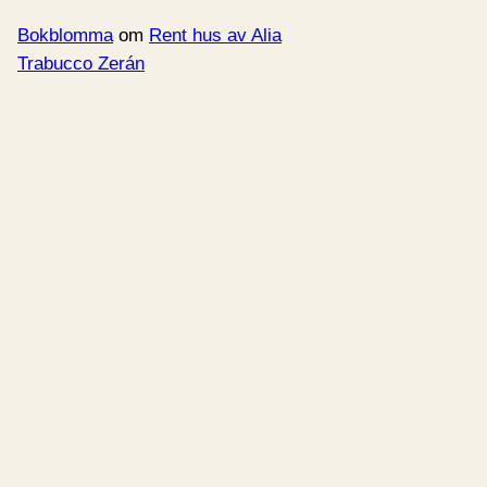
Bokblomma
om
Rent hus av Alia
Trabucco Zerán