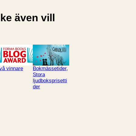
e även vill
vå vinnare
Bokmässetider,
Stora
ljudboksprisetti
der