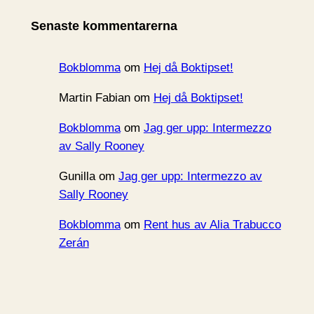
i
Senaste kommentarerna
v
Bokblomma
om
Hej då Boktipset!
Martin Fabian
om
Hej då Boktipset!
Bokblomma
om
Jag ger upp: Intermezzo
av Sally Rooney
Gunilla
om
Jag ger upp: Intermezzo av
Sally Rooney
Bokblomma
om
Rent hus av Alia Trabucco
Zerán