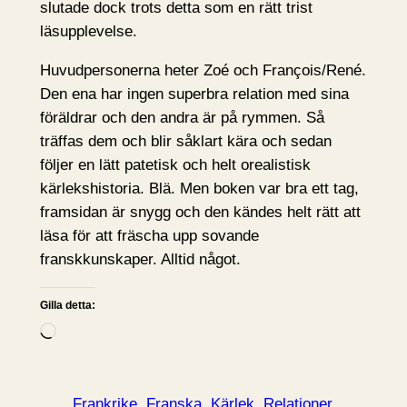
slutade dock trots detta som en rätt trist
läsupplevelse.
Huvudpersonerna heter Zoé och François/René.
Den ena har ingen superbra relation med sina
föräldrar och den andra är på rymmen. Så
träffas dem och blir såklart kära och sedan
följer en lätt patetisk och helt orealistisk
kärlekshistoria. Blä. Men boken var bra ett tag,
framsidan är snygg och den kändes helt rätt att
läsa för att fräscha upp sovande
franskkunskaper. Alltid något.
Gilla detta:
L
a
d
d
Frankrike
Franska
Kärlek
Relationer