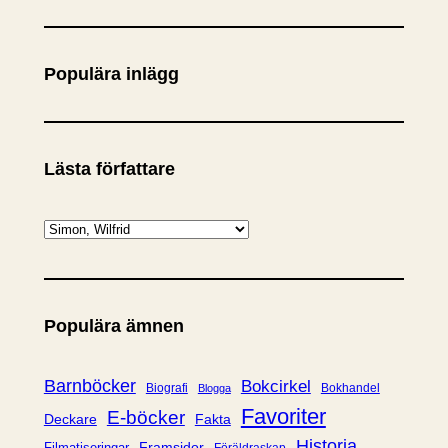
ö
k
Populära inlägg
Lästa författare
K
a
t
e
Populära ämnen
g
o
r
Barnböcker
Bokcirkel
Biografi
Bokhandel
Blogga
i
Favoriter
E-böcker
Deckare
Fakta
e
Historia
Framsidor
Filmatiseringar