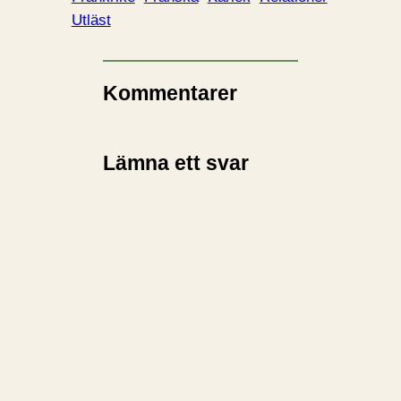
a
Utläst
r
i
n
Kommentarer
…
Lämna ett svar