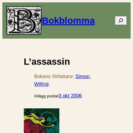
Bokblomma
Sök
L’assassin
Bokens författare:
Simon,
Wilfrid
.
3 okt 2006
Inlägg postat