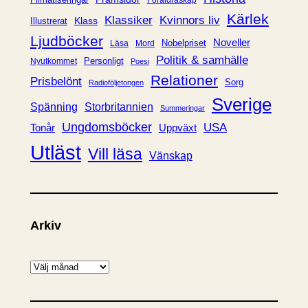
Föräldraskap
r
Kärlek
Klassiker
Kvinnors liv
Klass
Illustrerat
Ljudböcker
Noveller
Nobelpriset
Läsa
Mord
Politik & samhälle
Personligt
Nyutkommet
Poesi
Relationer
Prisbelönt
Sorg
Radioföljetongen
Sverige
Spänning
Storbritannien
Summeringar
Ungdomsböcker
USA
Uppväxt
Tonår
Utläst
Vill läsa
Vänskap
Arkiv
A
r
k