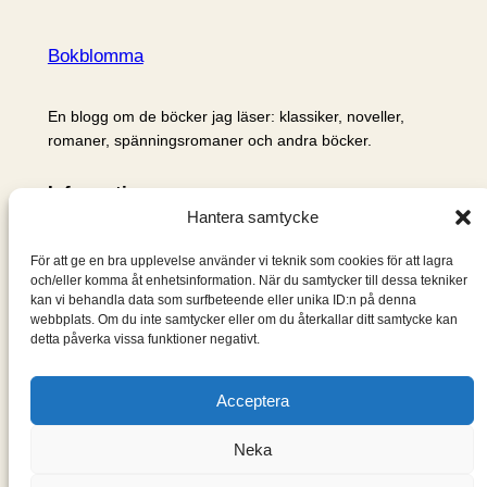
Bokblomma
En blogg om de böcker jag läser: klassiker, noveller,
romaner, spänningsromaner och andra böcker.
Information
Hantera samtycke
Cookie- och integritetspolicy
Om mig & om bloggen
För att ge en bra upplevelse använder vi teknik som cookies för att lagra
S
och/eller komma åt enhetsinformation. När du samtycker till dessa tekniker
kan vi behandla data som surfbeteende eller unika ID:n på denna
ö
webbplats. Om du inte samtycker eller om du återkallar ditt samtycke kan
k
detta påverka vissa funktioner negativt.
Acceptera
Neka