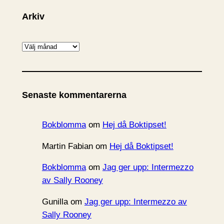
Arkiv
A
r
k
i
Senaste kommentarerna
v
Bokblomma
om
Hej då Boktipset!
Martin Fabian
om
Hej då Boktipset!
Bokblomma
om
Jag ger upp: Intermezzo
av Sally Rooney
Gunilla
om
Jag ger upp: Intermezzo av
Sally Rooney