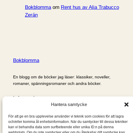
Bokblomma
om
Rent hus av Alia Trabucco
Zerán
Bokblomma
En blogg om de böcker jag läser: klassiker, noveller,
romaner, spänningsromaner och andra böcker.
Information
Hantera samtycke
Cookie- och integritetspolicy
Om mig & om bloggen
För att ge en bra upplevelse använder vi teknik som cookies för att lagra
S
och/eller komma åt enhetsinformation. När du samtycker till dessa tekniker
kan vi behandla data som surfbeteende eller unika ID:n på denna
ö
webbplats. Om du inte samtycker eller om du återkallar ditt samtycke kan