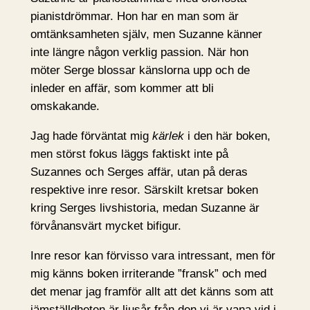
pianistdrömmar. Hon har en man som är
omtänksamheten själv, men Suzanne känner
inte längre någon verklig passion. När hon
möter Serge blossar känslorna upp och de
inleder en affär, som kommer att bli
omskakande.
Jag hade förväntat mig
kärlek
i den här boken,
men störst fokus läggs faktiskt inte på
Suzannes och Serges affär, utan på deras
respektive inre resor. Särskilt kretsar boken
kring Serges livshistoria, medan Suzanne är
förvånansvärt mycket bifigur.
Inre resor kan förvisso vara intressant, men för
mig känns boken irriterande ”fransk” och med
det menar jag framför allt att det känns som att
jämställdheten är ljusår från den vi är vana vid i