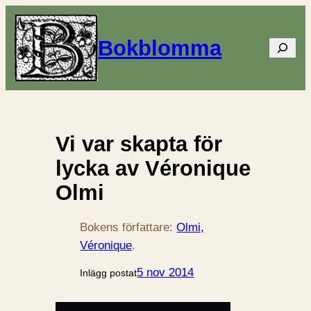
Bokblomma
Sök
Vi var skapta för
lycka av Véronique
Olmi
Bokens författare:
Olmi,
Véronique
.
5 nov 2014
Inlägg postat