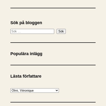
Sök på bloggen
S
Sök
ö
k
Populära inlägg
Lästa författare
K
a
t