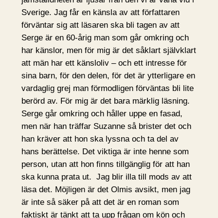
Sverige. Jag får en känsla av att författaren
förväntar sig att läsaren ska bli tagen av att
Serge är en 60-årig man som går omkring och
har känslor, men för mig är det såklart självklart
att män har ett känsloliv – och ett intresse för
sina barn, för den delen, för det är ytterligare en
vardaglig grej man förmodligen förväntas bli lite
berörd av. För mig är det bara märklig läsning.
Serge går omkring och håller uppe en fasad,
men när han träffar Suzanne så brister det och
han kräver att hon ska lyssna och ta del av
hans berättelse. Det viktiga är inte henne som
person, utan att hon finns tillgänglig för att han
ska kunna prata ut. Jag blir illa till mods av att
läsa det. Möjligen är det Olmis avsikt, men jag
är inte så säker på att det är en roman som
faktiskt är tänkt att ta upp frågan om kön och