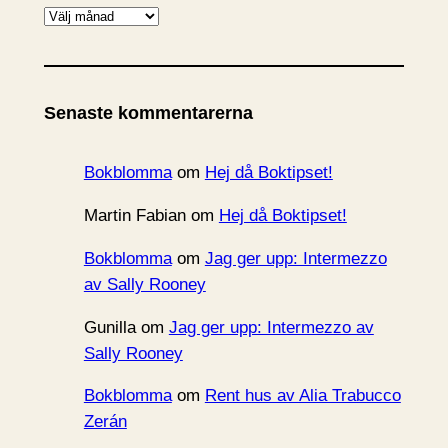
A
r
k
i
Senaste kommentarerna
v
Bokblomma
om
Hej då Boktipset!
Martin Fabian
om
Hej då Boktipset!
Bokblomma
om
Jag ger upp: Intermezzo
av Sally Rooney
Gunilla
om
Jag ger upp: Intermezzo av
Sally Rooney
Bokblomma
om
Rent hus av Alia Trabucco
Zerán