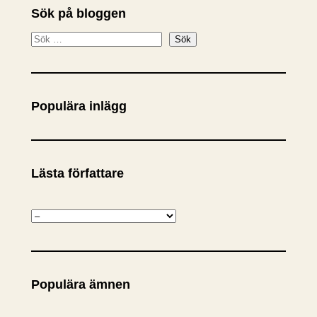
Sök på bloggen
S
Sök
ö
k
Populära inlägg
Lästa författare
K
a
t
e
Populära ämnen
g
o