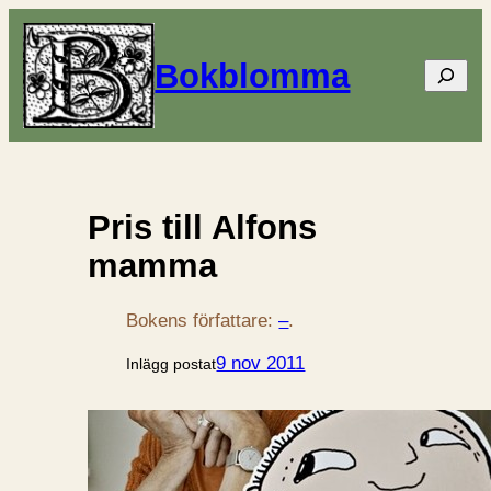
Bokblomma
Sök
Pris till Alfons
mamma
Bokens författare:
–
.
9 nov 2011
Inlägg postat