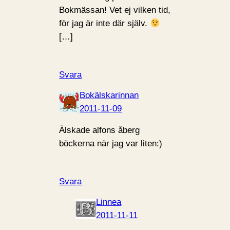
Bokmässan! Vet ej vilken tid,
för jag är inte där själv.
[…]
Svara
Bokälskarinnan
2011-11-09
Älskade alfons åberg
böckerna när jag var liten:)
Svara
Linnea
2011-11-11