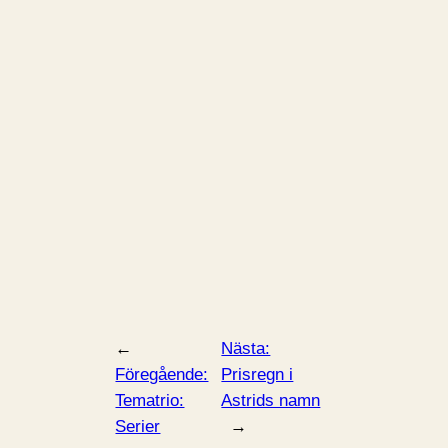
←
Nästa:
Föregående:
Prisregn i
Tematrio:
Astrids namn
Serier
→