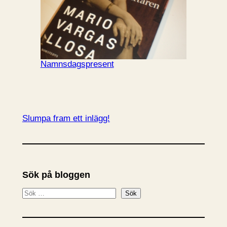
Namnsdagspresent
Slumpa fram ett inlägg!
Sök på bloggen
S
Sök
ö
k