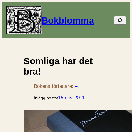
Bokblomma
Sök
Somliga har det
bra!
Bokens författare:
–
.
15 nov 2011
Inlägg postat