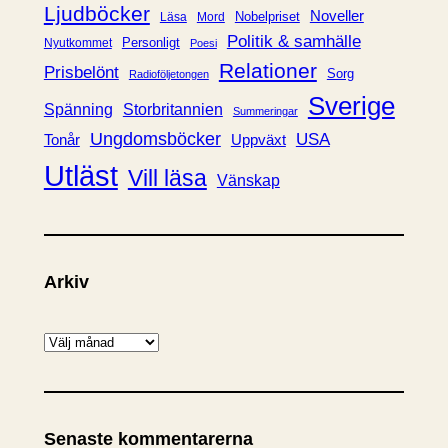
Ljudböcker
Noveller
Nobelpriset
Läsa
Mord
Politik & samhälle
Personligt
Nyutkommet
Poesi
Relationer
Prisbelönt
Sorg
Radioföljetongen
Sverige
Spänning
Storbritannien
Summeringar
Ungdomsböcker
USA
Uppväxt
Tonår
Utläst
Vill läsa
Vänskap
Arkiv
A
r
k
i
Senaste kommentarerna
v