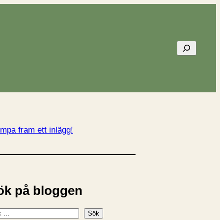
Sök
mpa fram ett inlägg!
ök på bloggen
Sök