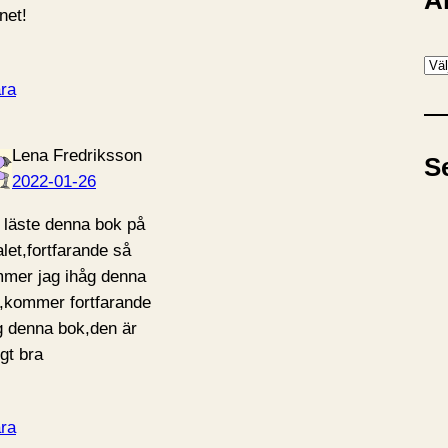
A
net!
A
ra
r
k
i
Lena Fredriksson
S
v
2022-01-26
 läste denna bok på
alet,fortfarande så
mer jag ihåg denna
,kommer fortfarande
g denna bok,den är
igt bra
ra