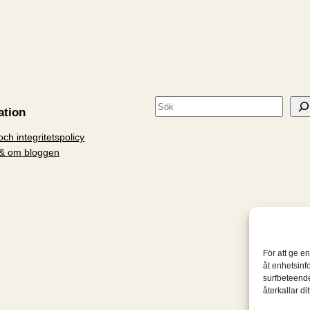
S
ation
ö
ch integritetspolicy
k
& om bloggen
För att ge e
åt enhetsinf
surfbeteende
återkallar d