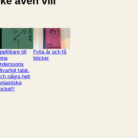
e även vill
ppföljare till
Fylla år och få
ena
böcker
nderssons
llvarligt talat.
ch några helt
antastiska
ocket!!