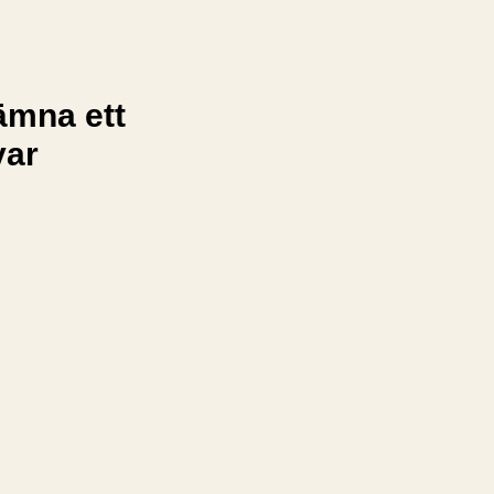
ämna ett
var