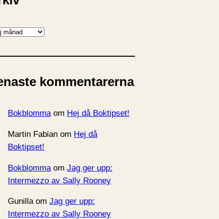
rkiv
enaste kommentarerna
Bokblomma
om
Hej då Boktipset!
Martin Fabian
om
Hej då
Boktipset!
Bokblomma
om
Jag ger upp:
Intermezzo av Sally Rooney
Gunilla
om
Jag ger upp:
Intermezzo av Sally Rooney