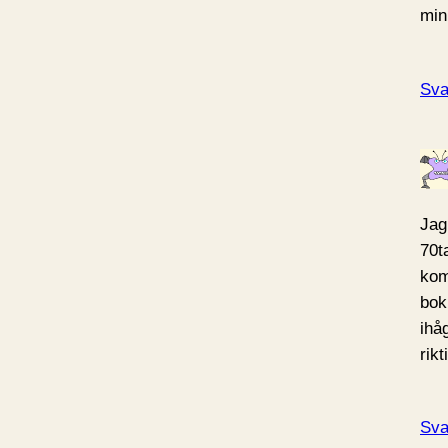
min
Sva
Jag
70t
kom
bok
ihå
rikt
Sva