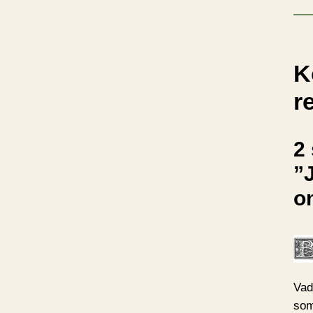
K
r
2 
”J
o
Vad
som