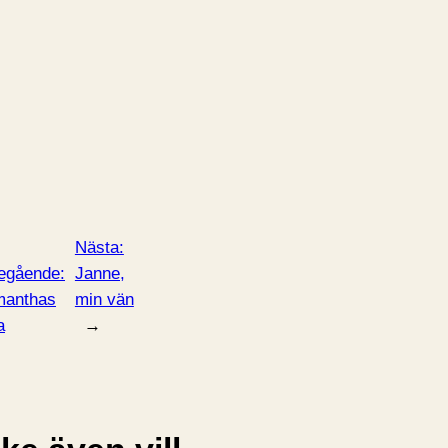
Nästa:
egående:
Janne,
anthas
min vän
a
→