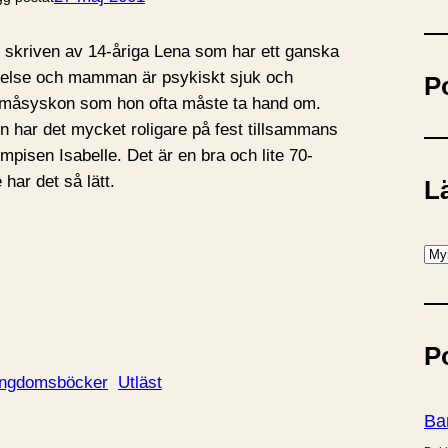
ö
k
 skriven av 14-åriga Lena som har ett ganska
fängelse och mamman är psykiskt sjuk och
P
småsyskon som hon ofta måste ta hand om.
n har det mycket roligare på fest tillsammans
sen Isabelle. Det är en bra och lite 70-
har det så lätt.
Lä
K
a
t
e
P
g
ngdomsböcker
Utläst
o
r
Ba
i