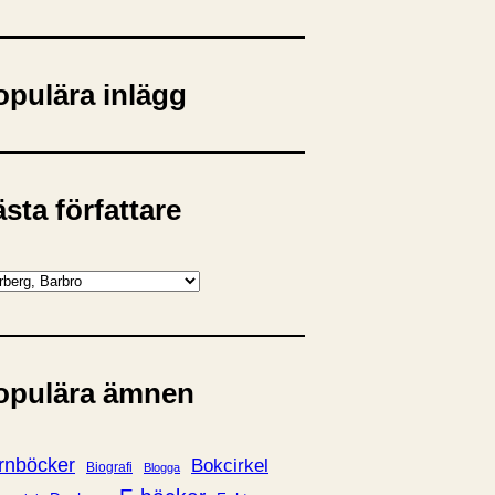
opulära inlägg
sta författare
opulära ämnen
rnböcker
Bokcirkel
Biografi
Blogga