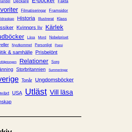
E-böcker
Deckare
Fakta
handel
voriter
Framsidor
Filmatiseringar
Historia
Klass
ldraskap
Illustrerat
Kärlek
ssiker
Kvinnors liv
udböcker
Nobelpriset
Läsa
Mord
eller
Personligt
Nyutkommet
Poesi
itik & samhälle
Prisbelönt
Relationer
Sorg
oföljetongen
änning
Storbritannien
Summeringar
verige
Ungdomsböcker
Tonår
Utläst
Vill läsa
USA
växt
nskap