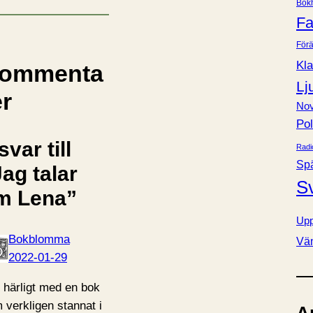
Bok
e
Fa
r
Förä
Kla
ommenta
Lj
er
Nov
Pol
svar till
Radi
Sp
ag talar
S
m Lena”
Upp
Bokblomma
Vä
2022-01-29
 härligt med en bok
 verkligen stannat i