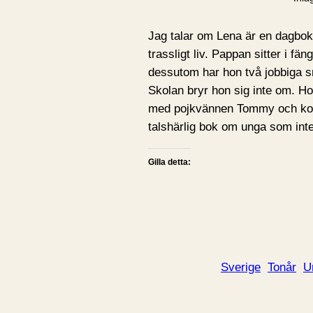
Jag talar om Lena är en dagbok
trassligt liv. Pappan sitter i 
dessutom har hon två jobbiga 
Skolan bryr hon sig inte om. Ho
med pojkvännen Tommy och kompi
talshärlig bok om unga som inte 
Gilla detta:
Sverige
Tonår
U