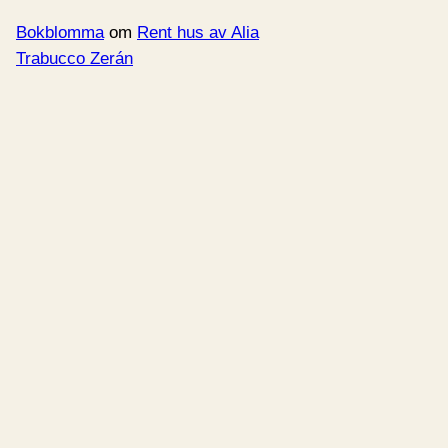
Bokblomma
om
Rent hus av Alia
Trabucco Zerán