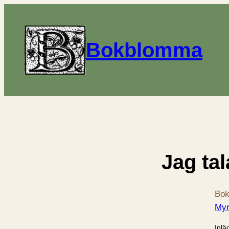
Bokblomma
Jag ta
Bok
Myr
Inlä