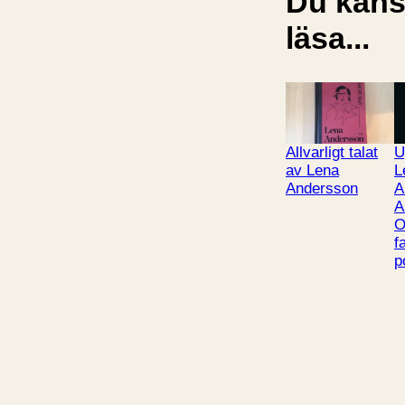
Du kansk
läsa...
Allvarligt talat
U
av Lena
L
Andersson
A
A
O
f
p