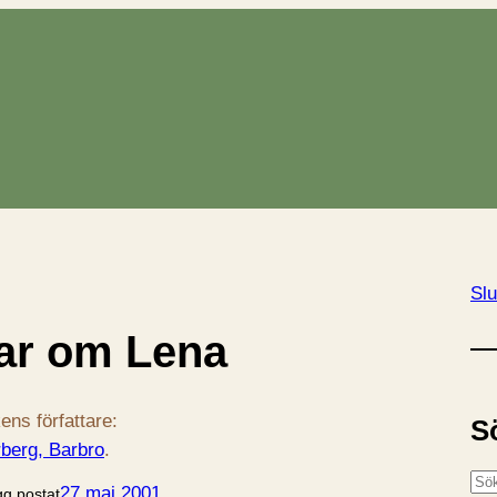
Slu
lar om Lena
ens författare:
S
berg, Barbro
.
S
27 maj 2001
gg postat