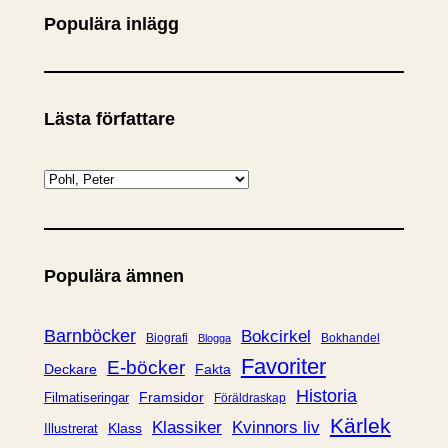
Populära inlägg
Lästa författare
K
a
t
e
Populära ämnen
g
o
r
Barnböcker
Bokcirkel
Biografi
Bokhandel
Blogga
i
Favoriter
E-böcker
Deckare
Fakta
e
Historia
Framsidor
Filmatiseringar
Föräldraskap
r
Kärlek
Klassiker
Kvinnors liv
Klass
Illustrerat