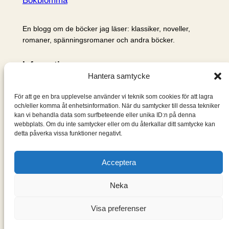
Bokblomma
En blogg om de böcker jag läser: klassiker, noveller,
romaner, spänningsromaner och andra böcker.
Information
Hantera samtycke
Cookie- och integritetspolicy
Om mig & om bloggen
För att ge en bra upplevelse använder vi teknik som cookies för att lagra
S
och/eller komma åt enhetsinformation. När du samtycker till dessa tekniker
kan vi behandla data som surfbeteende eller unika ID:n på denna
ö
webbplats. Om du inte samtycker eller om du återkallar ditt samtycke kan
k
detta påverka vissa funktioner negativt.
Acceptera
Neka
Visa preferenser
Designad med
WordPress