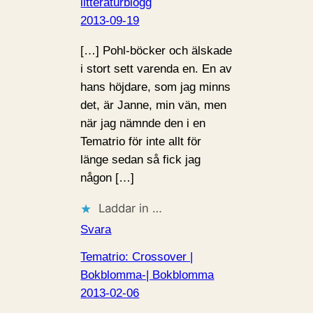
litteraturblogg
2013-09-19
[…] Pohl-böcker och älskade
i stort sett varenda en. En av
hans höjdare, som jag minns
det, är Janne, min vän, men
när jag nämnde den i en
Tematrio för inte allt för
länge sedan så fick jag
någon […]
Laddar in …
Svara
Tematrio: Crossover |
Bokblomma-| Bokblomma
2013-02-06