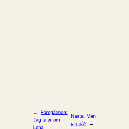
←
Föregående:
Nästa:
Men
Jag talar om
jag då?
→
Lena