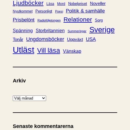
Ljudböcker
Noveller
Nobelpriset
Läsa
Mord
Politik & samhälle
Personligt
Nyutkommet
Poesi
Relationer
Prisbelönt
Sorg
Radioföljetongen
Sverige
Spänning
Storbritannien
Summeringar
Ungdomsböcker
USA
Uppväxt
Tonår
Utläst
Vill läsa
Vänskap
Arkiv
A
r
k
i
Senaste kommentarerna
v