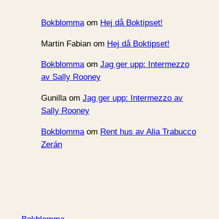
Bokblomma
om
Hej då Boktipset!
Martin Fabian
om
Hej då Boktipset!
Bokblomma
om
Jag ger upp: Intermezzo
av Sally Rooney
Gunilla
om
Jag ger upp: Intermezzo av
Sally Rooney
Bokblomma
om
Rent hus av Alia Trabucco
Zerán