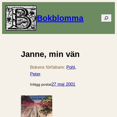
Bokblomma
Sök
Janne, min vän
Bokens författare:
Pohl,
Peter
.
27 maj 2001
Inlägg postat