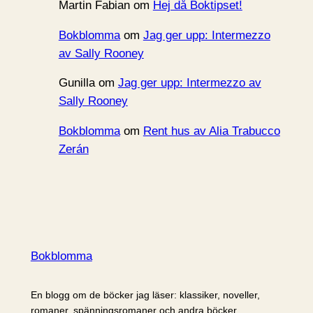
Martin Fabian
om
Hej då Boktipset!
Bokblomma
om
Jag ger upp: Intermezzo
av Sally Rooney
Gunilla
om
Jag ger upp: Intermezzo av
Sally Rooney
Bokblomma
om
Rent hus av Alia Trabucco
Zerán
Bokblomma
En blogg om de böcker jag läser: klassiker, noveller,
romaner, spänningsromaner och andra böcker.