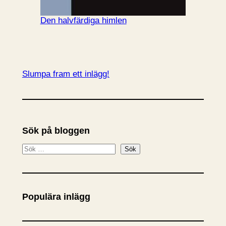
Den halvfärdiga himlen
Slumpa fram ett inlägg!
Sök på bloggen
S
Sök
ö
k
Populära inlägg