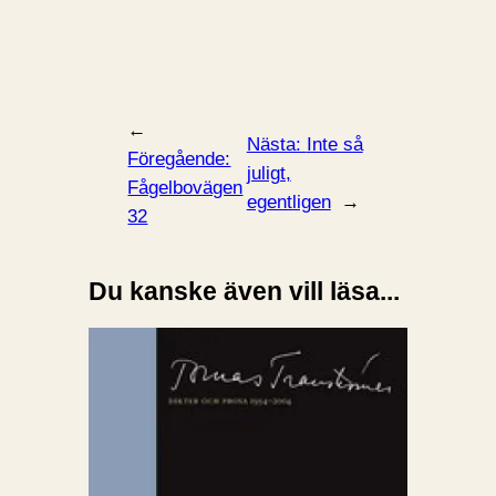
←
Nästa:
Inte så
Föregående:
juligt,
Fågelbovägen
egentligen
→
32
Du kanske även vill läsa...