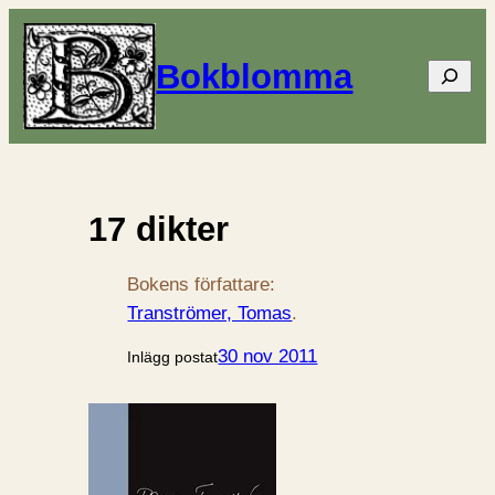
Bokblomma
Sök
17 dikter
Bokens författare:
Tranströmer, Tomas
.
30 nov 2011
Inlägg postat