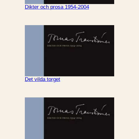
Dikter och prosa 1954-2004
Det vilda torget