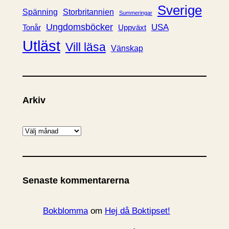
Sverige
Spänning
Storbritannien
Summeringar
Ungdomsböcker
USA
Uppväxt
Tonår
Utläst
Vill läsa
Vänskap
Arkiv
A
r
k
i
Senaste kommentarerna
v
Bokblomma
om
Hej då Boktipset!