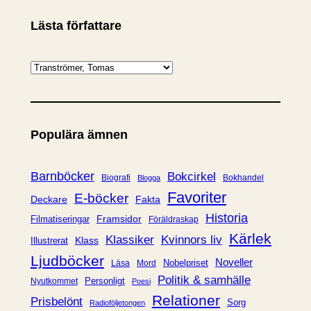
Lästa författare
K
a
t
e
Populära ämnen
g
o
r
Barnböcker
Bokcirkel
Biografi
Bokhandel
Blogga
i
Favoriter
E-böcker
Deckare
Fakta
e
Historia
Framsidor
Filmatiseringar
Föräldraskap
r
Kärlek
Klassiker
Kvinnors liv
Klass
Illustrerat
Ljudböcker
Noveller
Nobelpriset
Läsa
Mord
Politik & samhälle
Personligt
Nyutkommet
Poesi
Relationer
Prisbelönt
Sorg
Radioföljetongen