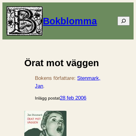
Bokblomma
Sök
Örat mot väggen
Bokens författare:
Stenmark,
Jan
.
28 feb 2006
Inlägg postat