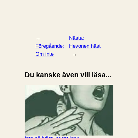
←
Nästa:
Föregående:
Hevonen häst
Om inte
→
Du kanske även vill läsa...