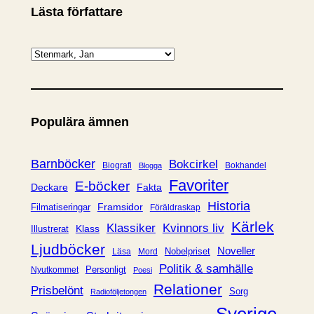
Lästa författare
K
a
t
e
Populära ämnen
g
o
r
Barnböcker
Bokcirkel
Biografi
Bokhandel
Blogga
i
Favoriter
E-böcker
Deckare
Fakta
e
Historia
Framsidor
Filmatiseringar
Föräldraskap
r
Kärlek
Klassiker
Kvinnors liv
Klass
Illustrerat
Ljudböcker
Noveller
Nobelpriset
Läsa
Mord
Politik & samhälle
Personligt
Nyutkommet
Poesi
Relationer
Prisbelönt
Sorg
Radioföljetongen
Sverige