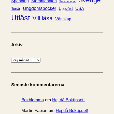
Spänning
Storbritannien
Summeringar
Ungdomsböcker
USA
Uppväxt
Tonår
Utläst
Vill läsa
Vänskap
Arkiv
A
r
k
i
Senaste kommentarerna
v
Bokblomma
om
Hej då Boktipset!
Martin Fabian
om
Hej då Boktipset!