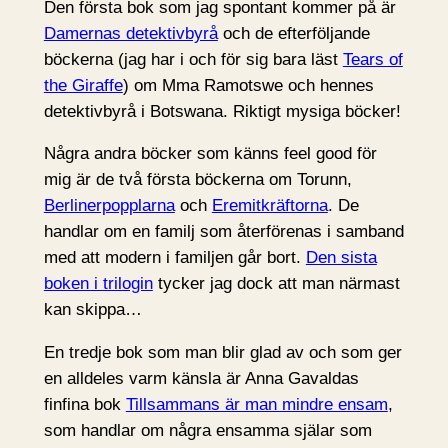
Den första bok som jag spontant kommer på är
Damernas detektivbyrå
och de efterföljande
böckerna (jag har i och för sig bara läst
Tears of
the Giraffe
) om Mma Ramotswe och hennes
detektivbyrå i Botswana. Riktigt mysiga böcker!
Några andra böcker som känns feel good för
mig är de två första böckerna om Torunn,
Berlinerpopplarna
och
Eremitkräftorna
. De
handlar om en familj som återförenas i samband
med att modern i familjen går bort.
Den sista
boken i trilogin
tycker jag dock att man närmast
kan skippa…
En tredje bok som man blir glad av och som ger
en alldeles varm känsla är Anna Gavaldas
finfina bok
Tillsammans är man mindre ensam
,
som handlar om några ensamma själar som