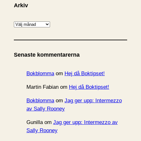
Arkiv
A
r
k
i
Senaste kommentarerna
v
Bokblomma
om
Hej då Boktipset!
Martin Fabian
om
Hej då Boktipset!
Bokblomma
om
Jag ger upp: Intermezzo
av Sally Rooney
Gunilla
om
Jag ger upp: Intermezzo av
Sally Rooney