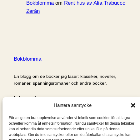
Bokblomma
om
Rent hus av Alia Trabucco
Zerán
Bokblomma
En blogg om de böcker jag läser: klassiker, noveller,
romaner, spänningsromaner och andra böcker.
Information
Hantera samtycke
Cookie- och integritetspolicy
Om mig & om bloggen
För att ge en bra upplevelse använder vi teknik som cookies för att lagra
S
och/eller komma åt enhetsinformation. När du samtycker till dessa tekniker
kan vi behandla data som surfbeteende eller unika ID:n på denna
ö
webbplats. Om du inte samtycker eller om du återkallar ditt samtycke kan
k