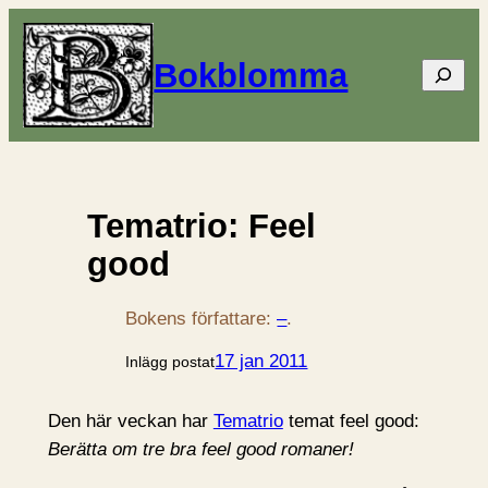
Bokblomma
Sök
Tematrio: Feel
good
Bokens författare:
–
.
17 jan 2011
Inlägg postat
Den här veckan har
Tematrio
temat feel good:
Berätta om tre bra feel good romaner!