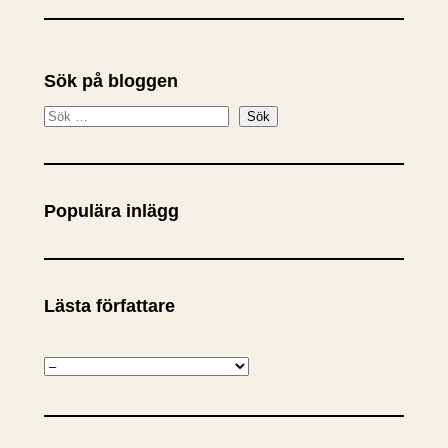
Sök på bloggen
S
Sök
ö
k
Populära inlägg
Lästa författare
K
a
t
e