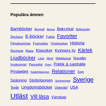
t
e
Populära ämnen
g
o
r
Barnböcker
Bokcirkel
Biografi
Bokhandel
Blogga
i
Favoriter
E-böcker
Deckare
Fakta
e
Historia
Framsidor
Filmatiseringar
Föräldraskap
r
Kärlek
Klassiker
Kvinnors liv
Klass
Illustrerat
Ljudböcker
Noveller
Nobelpriset
Läsa
Mord
Politik & samhälle
Personligt
Nyutkommet
Poesi
Relationer
Prisbelönt
Sorg
Radioföljetongen
Sverige
Spänning
Storbritannien
Summeringar
Ungdomsböcker
USA
Uppväxt
Tonår
Utläst
Vill läsa
Vänskap