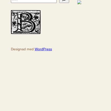
ö
k
Designad med
WordPress