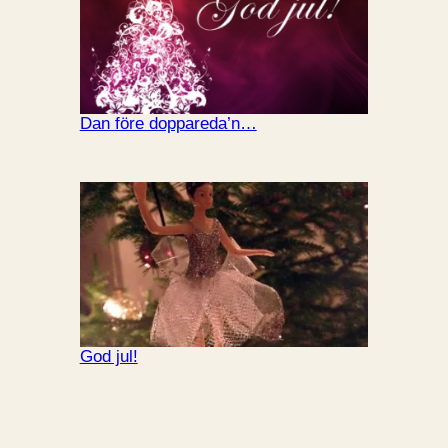
Dan före doppareda’n…
God jul!