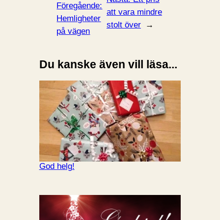
Föregående:
att vara mindre
Hemligheter
stolt över
→
på vägen
Du kanske även vill läsa...
God helg!