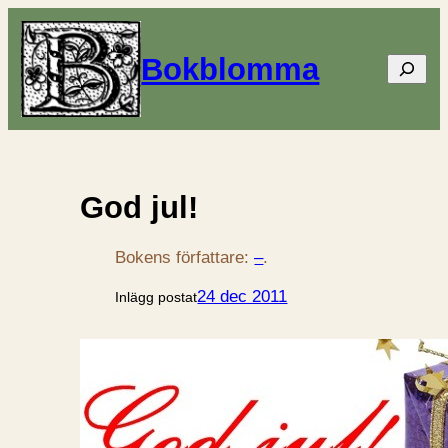
Bokblomma
Sök
God jul!
Bokens författare:
–
.
24 dec 2011
Inlägg postat