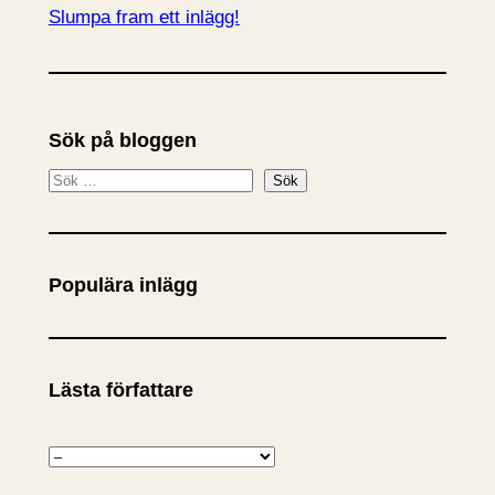
Slumpa fram ett inlägg!
Sök på bloggen
S
Sök
ö
k
Populära inlägg
Lästa författare
K
a