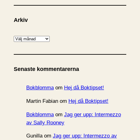
Arkiv
A
r
k
i
Senaste kommentarerna
v
Bokblomma
om
Hej då Boktipset!
Martin Fabian
om
Hej då Boktipset!
Bokblomma
om
Jag ger upp: Intermezzo
av Sally Rooney
Gunilla
om
Jag ger upp: Intermezzo av