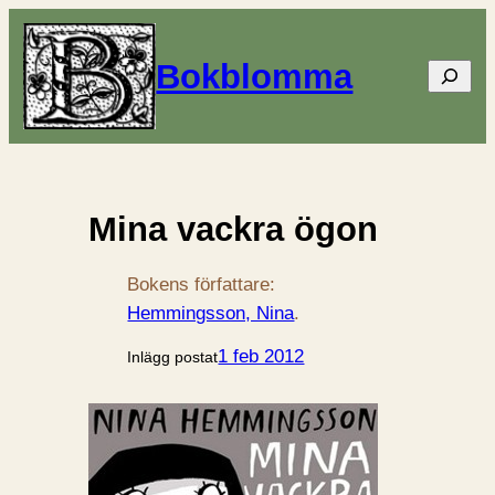
Bokblomma
Sök
Mina vackra ögon
Bokens författare:
Hemmingsson, Nina
.
1 feb 2012
Inlägg postat