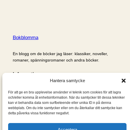
Bokblomma
En blogg om de böcker jag läser: klassiker, noveller,
romaner, spänningsromaner och andra böcker.
Information
Hantera samtycke
Cookie- och integritetspolicy
Om mig & om bloggen
För att ge en bra upplevelse använder vi teknik som cookies för att lagra
S
och/eller komma åt enhetsinformation. När du samtycker till dessa tekniker
kan vi behandla data som surfbeteende eller unika ID:n på denna
ö
webbplats. Om du inte samtycker eller om du återkallar ditt samtycke kan
k
detta påverka vissa funktioner negativt.
Acceptera