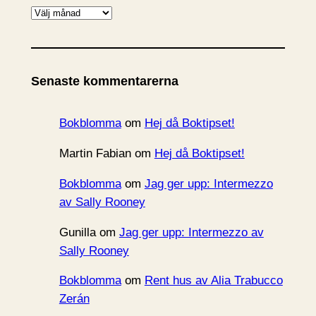
A
r
k
i
Senaste kommentarerna
v
Bokblomma
om
Hej då Boktipset!
Martin Fabian
om
Hej då Boktipset!
Bokblomma
om
Jag ger upp: Intermezzo
av Sally Rooney
Gunilla
om
Jag ger upp: Intermezzo av
Sally Rooney
Bokblomma
om
Rent hus av Alia Trabucco
Zerán