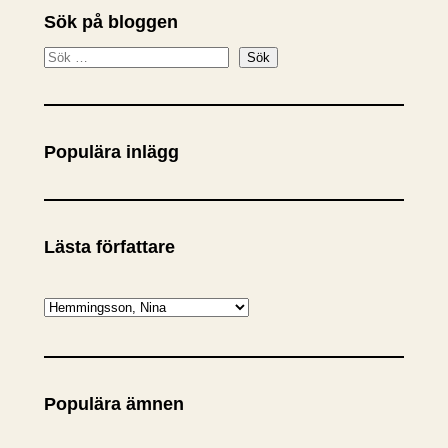
Sök på bloggen
S
Sök
ö
k
Populära inlägg
Lästa författare
K
a
t
e
Populära ämnen
g
o