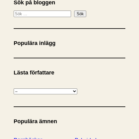
Sök på bloggen
S
Sök
ö
k
Populära inlägg
Lästa författare
K
a
t
e
Populära ämnen
g
o