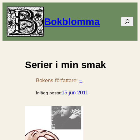
Bokblomma
Sök
Serier i min smak
Bokens författare:
–
.
15 jun 2011
Inlägg postat