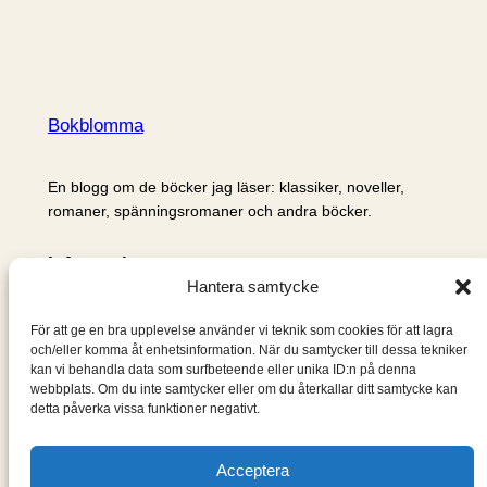
Bokblomma
En blogg om de böcker jag läser: klassiker, noveller,
romaner, spänningsromaner och andra böcker.
Information
Hantera samtycke
Cookie- och integritetspolicy
Om mig & om bloggen
För att ge en bra upplevelse använder vi teknik som cookies för att lagra
S
och/eller komma åt enhetsinformation. När du samtycker till dessa tekniker
kan vi behandla data som surfbeteende eller unika ID:n på denna
ö
webbplats. Om du inte samtycker eller om du återkallar ditt samtycke kan
k
detta påverka vissa funktioner negativt.
Acceptera