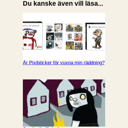
Du kanske även vill läsa...
Är Pixiböcker för vuxna min räddning?