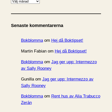
A
r
k
i
Senaste kommentarerna
v
Bokblomma
om
Hej då Boktipset!
Martin Fabian
om
Hej då Boktipset!
Bokblomma
om
Jag ger upp: Intermezzo
av Sally Rooney
Gunilla
om
Jag ger upp: Intermezzo av
Sally Rooney
Bokblomma
om
Rent hus av Alia Trabucco
Zerán