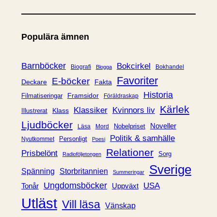
a
t
e
Populära ämnen
g
o
r
Barnböcker
Bokcirkel
Biografi
Bokhandel
Blogga
i
Favoriter
E-böcker
Deckare
Fakta
e
Historia
Framsidor
Filmatiseringar
Föräldraskap
r
Kärlek
Klassiker
Kvinnors liv
Klass
Illustrerat
Ljudböcker
Noveller
Nobelpriset
Läsa
Mord
Politik & samhälle
Personligt
Nyutkommet
Poesi
Relationer
Prisbelönt
Sorg
Radioföljetongen
Sverige
Spänning
Storbritannien
Summeringar
Ungdomsböcker
USA
Uppväxt
Tonår
Utläst
Vill läsa
Vänskap