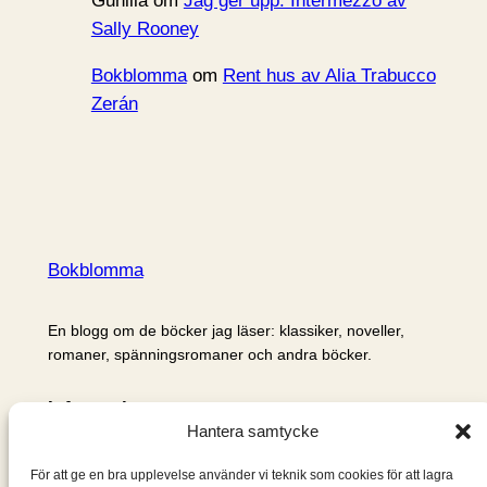
Gunilla
om
Jag ger upp: Intermezzo av
Sally Rooney
Bokblomma
om
Rent hus av Alia Trabucco
Zerán
Bokblomma
En blogg om de böcker jag läser: klassiker, noveller,
romaner, spänningsromaner och andra böcker.
Information
Hantera samtycke
Cookie- och integritetspolicy
Om mig & om bloggen
För att ge en bra upplevelse använder vi teknik som cookies för att lagra