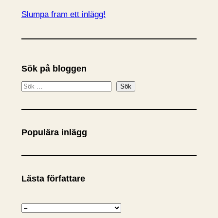
Slumpa fram ett inlägg!
Sök på bloggen
S
Sök
ö
k
Populära inlägg
Lästa författare
K