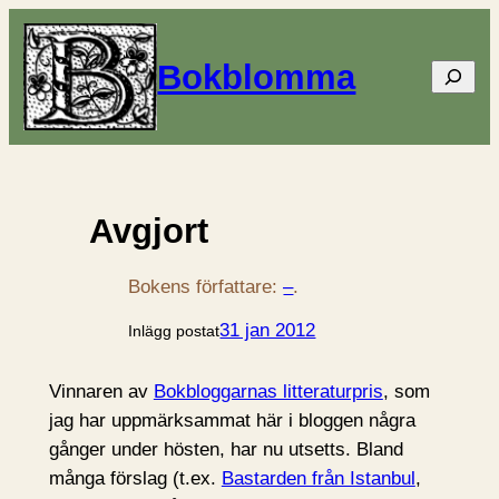
Bokblomma
Sök
Avgjort
Bokens författare:
–
.
31 jan 2012
Inlägg postat
Vinnaren av
Bokbloggarnas litteraturpris
, som
jag har uppmärksammat här i bloggen några
gånger under hösten, har nu utsetts. Bland
många förslag (t.ex.
Bastarden från Istanbul
,