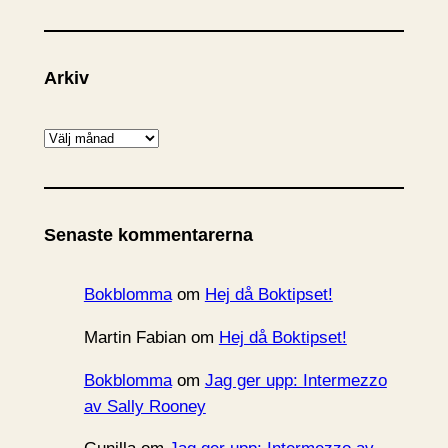
Arkiv
A
r
k
i
Senaste kommentarerna
v
Bokblomma
om
Hej då Boktipset!
Martin Fabian
om
Hej då Boktipset!
Bokblomma
om
Jag ger upp: Intermezzo
av Sally Rooney