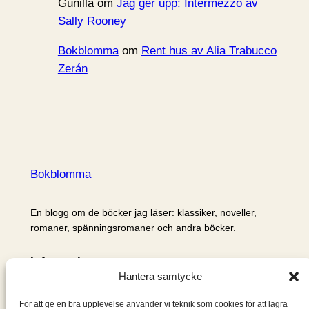
Gunilla
om
Jag ger upp: Intermezzo av
Sally Rooney
Bokblomma
om
Rent hus av Alia Trabucco
Zerán
Bokblomma
En blogg om de böcker jag läser: klassiker, noveller,
romaner, spänningsromaner och andra böcker.
Information
Hantera samtycke
Cookie- och integritetspolicy
Om mig & om bloggen
För att ge en bra upplevelse använder vi teknik som cookies för att lagra