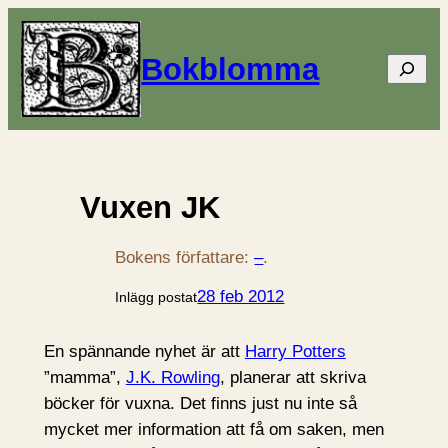
Bokblomma
Sök
Vuxen JK
Bokens författare:
–
.
28 feb 2012
Inlägg postat
En spännande nyhet är att
Harry Potters
”mamma”,
J.K. Rowling
, planerar att skriva
böcker för vuxna. Det finns just nu inte så
mycket mer information att få om saken, men