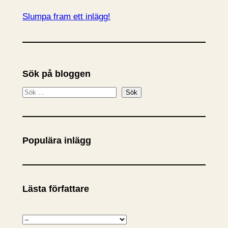
Slumpa fram ett inlägg!
Sök på bloggen
S
Sök
ö
k
Populära inlägg
Lästa författare
K