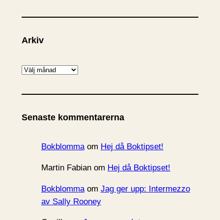
Arkiv
A
r
k
i
Senaste kommentarerna
v
Bokblomma
om
Hej då Boktipset!
Martin Fabian
om
Hej då Boktipset!
Bokblomma
om
Jag ger upp: Intermezzo
av Sally Rooney