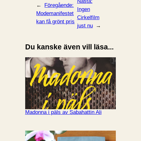
Nästa:
←
Föregående:
Ingen
Modemanifestet
Cirkelfilm
kan få grönt pris
just nu
→
Du kanske även vill läsa...
Madonna i päls av Sabahattin Ali