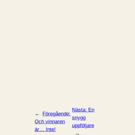
Nästa:
En
←
Föregående:
snygg
Och vinnaren
uppföljare
är… Inte!
→