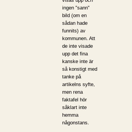
visas upp och
ingen ”sann”
bild (om en
sådan hade
funnits) av
kommunen. Att
de inte visade
upp det fina
kanske inte är
så konstigt med
tanke på
artikelns syfte,
men rena
faktafel hör
såklart inte
hemma
någonstans.