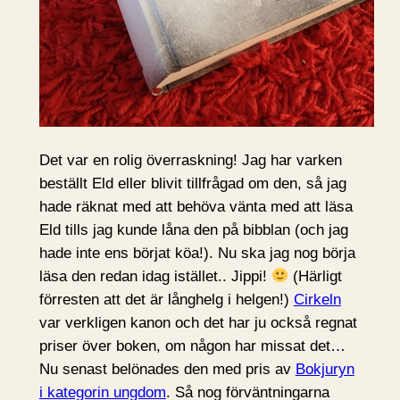
Det var en rolig överraskning! Jag har varken
beställt Eld eller blivit tillfrågad om den, så jag
hade räknat med att behöva vänta med att läsa
Eld tills jag kunde låna den på bibblan (och jag
hade inte ens börjat köa!). Nu ska jag nog börja
läsa den redan idag istället.. Jippi!
(Härligt
förresten att det är långhelg i helgen!)
Cirkeln
var verkligen kanon och det har ju också regnat
priser över boken, om någon har missat det…
Nu senast belönades den med pris av
Bokjuryn
i kategorin ungdom
. Så nog förväntningarna