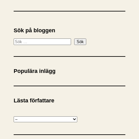
Sök på bloggen
S
Sök
ö
k
Populära inlägg
Lästa författare
K
a
t