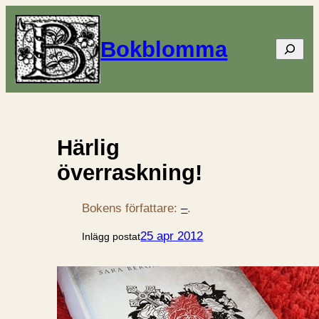
Bokblomma
Sök
Härlig
överraskning!
Bokens författare:
–
.
25 apr 2012
Inlägg postat