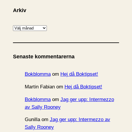
Arkiv
A
r
k
i
Senaste kommentarerna
v
Bokblomma
om
Hej då Boktipset!
Martin Fabian
om
Hej då Boktipset!
Bokblomma
om
Jag ger upp: Intermezzo
av Sally Rooney
Gunilla
om
Jag ger upp: Intermezzo av
Sally Rooney