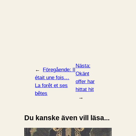
Nästa:
←
Föregående:
Il
Okänt
était une fois…
offer har
La forêt et ses
hittat hit
bêtes
→
Du kanske även vill läsa...