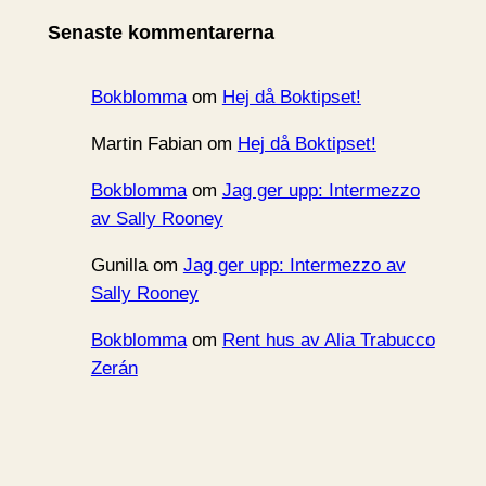
i
Senaste kommentarerna
v
Bokblomma
om
Hej då Boktipset!
Martin Fabian
om
Hej då Boktipset!
Bokblomma
om
Jag ger upp: Intermezzo
av Sally Rooney
Gunilla
om
Jag ger upp: Intermezzo av
Sally Rooney
Bokblomma
om
Rent hus av Alia Trabucco
Zerán