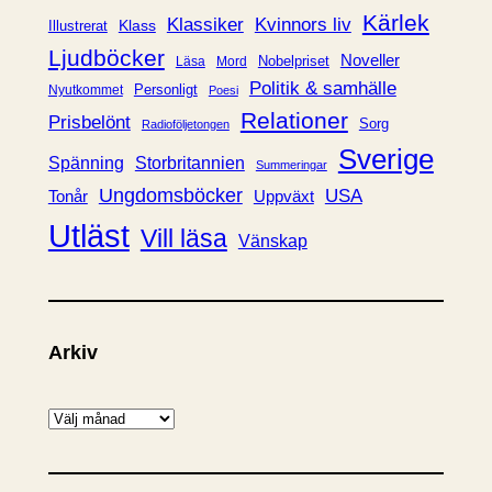
r
Kärlek
Klassiker
Kvinnors liv
Klass
Illustrerat
Ljudböcker
Noveller
Nobelpriset
Läsa
Mord
Politik & samhälle
Personligt
Nyutkommet
Poesi
Relationer
Prisbelönt
Sorg
Radioföljetongen
Sverige
Spänning
Storbritannien
Summeringar
Ungdomsböcker
USA
Uppväxt
Tonår
Utläst
Vill läsa
Vänskap
Arkiv
A
r
k