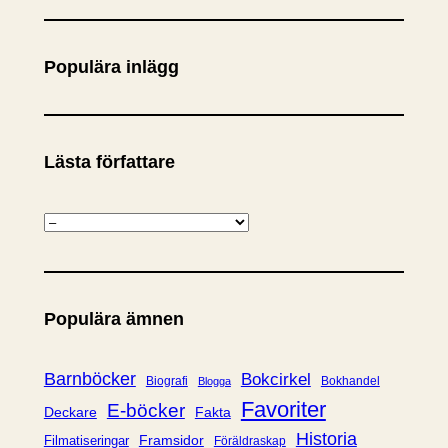
k
Populära inlägg
Lästa författare
K
a
t
e
Populära ämnen
g
o
r
Barnböcker
Bokcirkel
Biografi
Bokhandel
Blogga
i
Favoriter
E-böcker
Deckare
Fakta
e
Historia
Framsidor
Filmatiseringar
Föräldraskap