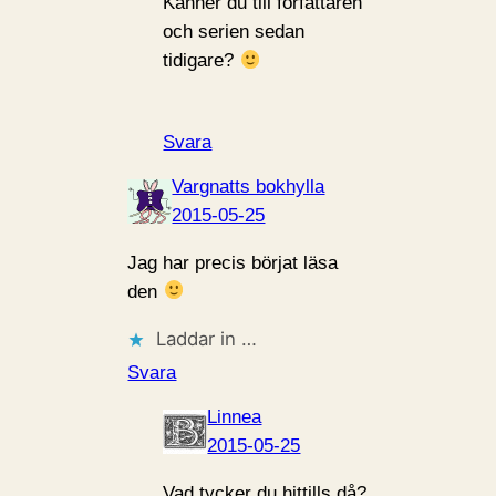
Känner du till författaren
och serien sedan
tidigare?
Svara
Vargnatts bokhylla
2015-05-25
Jag har precis börjat läsa
den
Laddar in …
Svara
Linnea
2015-05-25
Vad tycker du hittills då?