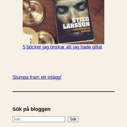
5 böcker jag önskar att jag hade gillat
Slumpa fram ett inlägg!
Sök på bloggen
S
Sök
ö