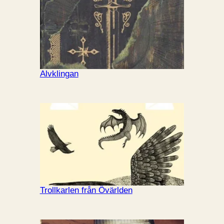
Alvklingan
Trollkarlen från Övärlden