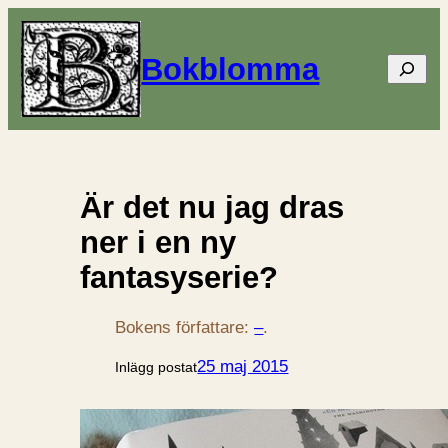
Bokblomma
Sök
Är det nu jag dras
ner i en ny
fantasyserie?
Bokens författare:
–
.
25 maj 2015
Inlägg postat