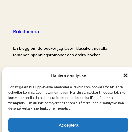
Bokblomma
En blogg om de böcker jag läser: klassiker, noveller,
romaner, spänningsromaner och andra böcker.
Information
Hantera samtycke
Cookie- och integritetspolicy
Om mig & om bloggen
För att ge en bra upplevelse använder vi teknik som cookies för att lagra
S
och/eller komma åt enhetsinformation. När du samtycker till dessa tekniker
kan vi behandla data som surfbeteende eller unika ID:n på denna
ö
webbplats. Om du inte samtycker eller om du återkallar ditt samtycke kan
k
detta påverka vissa funktioner negativt.
Acceptera