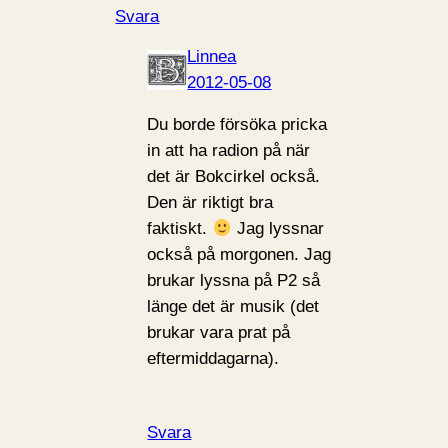
Svara
Linnea
2012-05-08
Du borde försöka pricka
in att ha radion på när
det är Bokcirkel också.
Den är riktigt bra
faktiskt.
Jag lyssnar
också på morgonen. Jag
brukar lyssna på P2 så
länge det är musik (det
brukar vara prat på
eftermiddagarna).
Svara