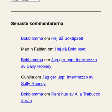
r
k
i
Senaste kommentarerna
v
Bokblomma
om
Hej då Boktipset!
Martin Fabian
om
Hej då Boktipset!
Bokblomma
om
Jag ger upp: Intermezzo
av Sally Rooney
Gunilla
om
Jag ger upp: Intermezzo av
Sally Rooney
Bokblomma
om
Rent hus av Alia Trabucco
Zerán