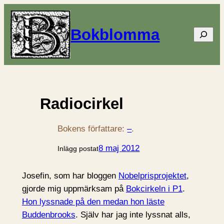
Bokblomma
Sök
Radiocirkel
Bokens författare:
–
.
8 maj 2012
Inlägg postat
Josefin, som har bloggen
Nobelprisprojektet
,
gjorde mig uppmärksam på
Bokcirkeln i P1
.
Hon lyssnade på den medan hon läste
Buddenbrooks
. Själv har jag inte lyssnat alls,