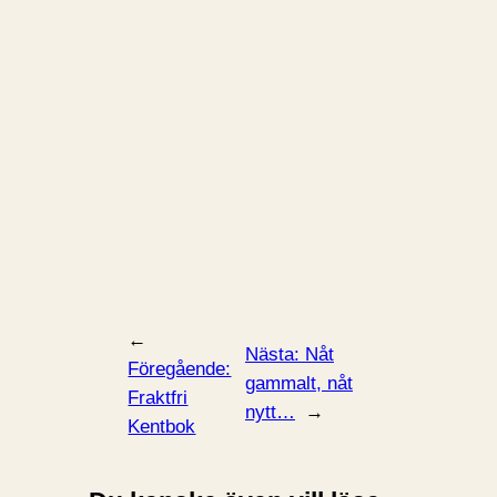
←
Nästa:
Nåt
Föregående:
gammalt, nåt
Fraktfri
nytt…
→
Kentbok