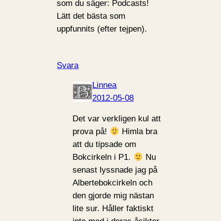
som du säger: Podcasts!
Lätt det bästa som
uppfunnits (efter tejpen).
Svara
Linnea
2012-05-08
Det var verkligen kul att
prova på!
Himla bra
att du tipsade om
Bokcirkeln i P1.
Nu
senast lyssnade jag på
Albertebokcirkeln och
den gjorde mig nästan
lite sur. Håller faktiskt