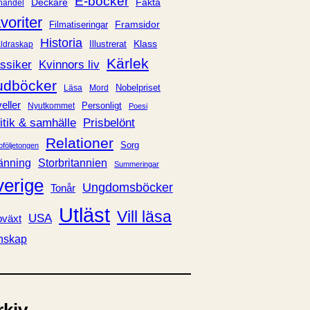
E-böcker
Deckare
Fakta
handel
voriter
Framsidor
Filmatiseringar
Historia
Klass
ldraskap
Illustrerat
Kärlek
ssiker
Kvinnors liv
udböcker
Nobelpriset
Läsa
Mord
eller
Personligt
Nyutkommet
Poesi
itik & samhälle
Prisbelönt
Relationer
Sorg
oföljetongen
änning
Storbritannien
Summeringar
verige
Ungdomsböcker
Tonår
Utläst
Vill läsa
USA
växt
nskap