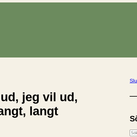
Slu
 ud, jeg vil ud,
angt, langt
S
S