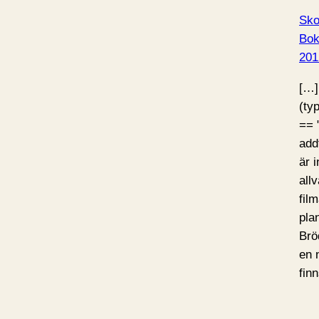
Sko
Bo
201
[…]
(ty
== 
add
är 
all
fil
pla
Brö
en 
fin