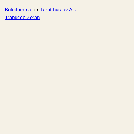
Bokblomma
om
Rent hus av Alia
Trabucco Zerán