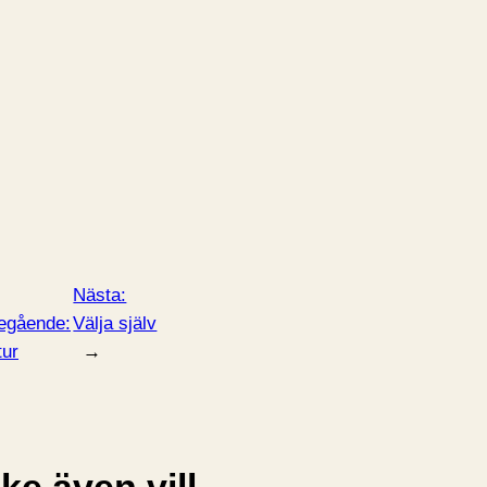
Nästa:
egående:
Välja själv
tur
→