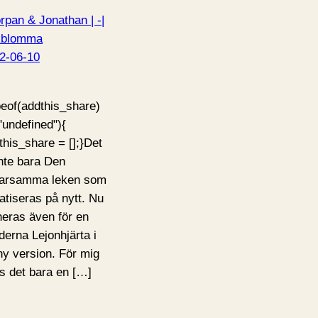
rpan & Jonathan | -|
kblomma
2-06-10
peof(addthis_share)
"undefined"){
this_share = [];}Det
inte bara Den
varsamma leken som
matiseras på nytt. Nu
neras även för en
derna Lejonhjärta i
ny version. För mig
ns det bara en […]