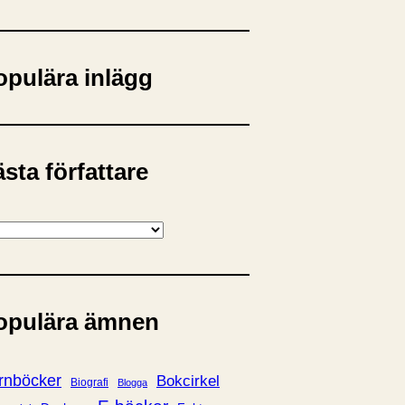
opulära inlägg
sta författare
opulära ämnen
rnböcker
Bokcirkel
Biografi
Blogga