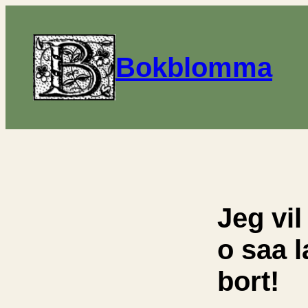
Bokblomma
Jeg vil
o saa l
bort!