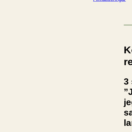
K
r
3 
”J
je
sa
la