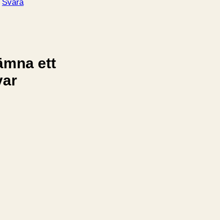
Svara
ämna ett
var