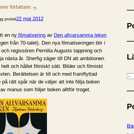
ö
ens författare:
–
.
k
22 maj 2012
gg postat
P
tt en ny
filmatisering
av
Den allvarsamma leken
gen från 70-talet). Den nya filmatiseringen blir i
 och regissören Pernilla Augusts tappning och
Lä
ja nästa år. Sherfig säger till DN att ambitionen
elt och hållet filmiskt sätt. Bilder och filmiskt
xten. Berättelsen är till och med framflyttad
K
 på rätt spår när de väljer att inte följa boken
a
m av manus som följer boken alltför troget.
t
e
P
g
o
r
Ba
i