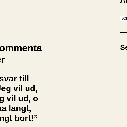
A
A
r
k
i
ommenta
S
v
er
svar till
eg vil ud,
g vil ud, o
a langt,
ngt bort!”