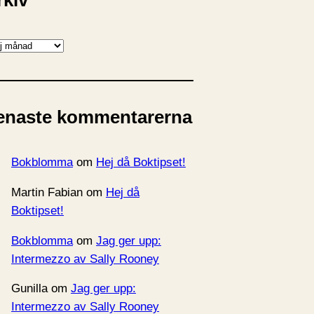
rkiv
enaste kommentarerna
Bokblomma
om
Hej då Boktipset!
Martin Fabian
om
Hej då
Boktipset!
Bokblomma
om
Jag ger upp:
Intermezzo av Sally Rooney
Gunilla
om
Jag ger upp:
Intermezzo av Sally Rooney