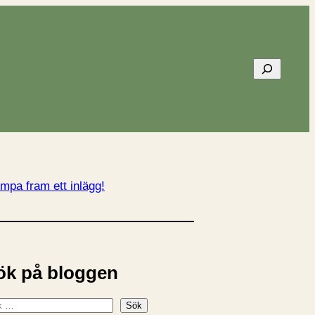
Sök
mpa fram ett inlägg!
ök på bloggen
Sök