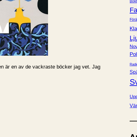
Bok
e
Fa
r
Förä
Kla
Lj
Nov
Pol
Radi
 är en av de vackraste böcker jag vet. Jag
Sp
S
Upp
Vä