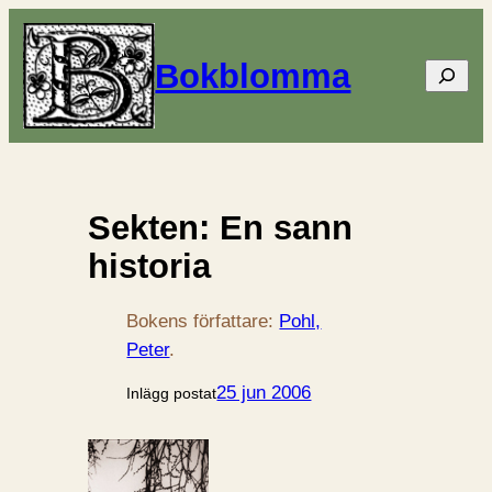
Bokblomma
Sök
Sekten: En sann
historia
Bokens författare:
Pohl,
Peter
.
25 jun 2006
Inlägg postat