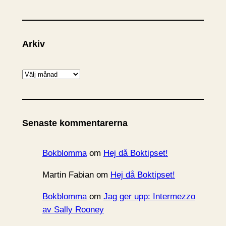
Arkiv
A
r
k
i
Senaste kommentarerna
v
Bokblomma
om
Hej då Boktipset!
Martin Fabian
om
Hej då Boktipset!
Bokblomma
om
Jag ger upp: Intermezzo
av Sally Rooney