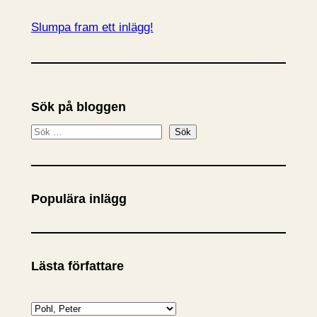
Slumpa fram ett inlägg!
Sök på bloggen
S
Sök
ö
k
Populära inlägg
Lästa författare
K