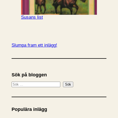
Susans list
Slumpa fram ett inlägg!
Sök på bloggen
S
Sök
ö
k
Populära inlägg