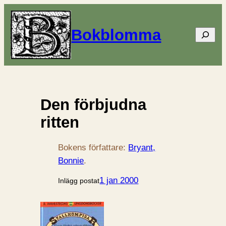
Bokblomma
Sök
Den förbjudna
ritten
Bokens författare:
Bryant,
Bonnie
.
1 jan 2000
Inlägg postat