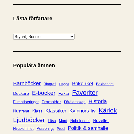
Lästa författare
K
a
t
e
Populära ämnen
g
o
r
Barnböcker
Bokcirkel
Biografi
Bokhandel
Blogga
i
Favoriter
E-böcker
Deckare
Fakta
e
Historia
Framsidor
Filmatiseringar
Föräldraskap
r
Kärlek
Klassiker
Kvinnors liv
Klass
Illustrerat
Ljudböcker
Noveller
Nobelpriset
Läsa
Mord
Politik & samhälle
Personligt
Nyutkommet
Poesi