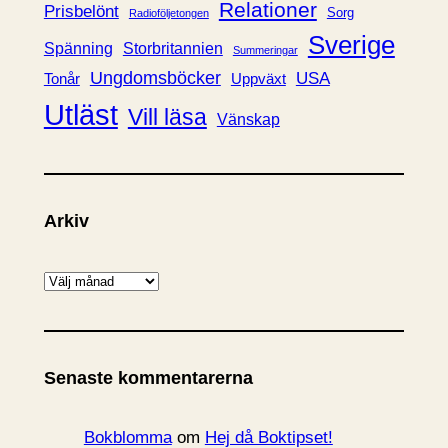
Relationer
Prisbelönt
Sorg
Radioföljetongen
Sverige
Spänning
Storbritannien
Summeringar
Ungdomsböcker
USA
Uppväxt
Tonår
Utläst
Vill läsa
Vänskap
Arkiv
A
r
k
i
Senaste kommentarerna
v
Bokblomma
om
Hej då Boktipset!