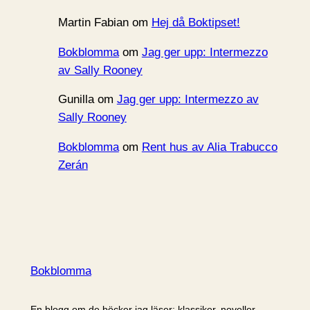
Martin Fabian
om
Hej då Boktipset!
Bokblomma
om
Jag ger upp: Intermezzo
av Sally Rooney
Gunilla
om
Jag ger upp: Intermezzo av
Sally Rooney
Bokblomma
om
Rent hus av Alia Trabucco
Zerán
Bokblomma
En blogg om de böcker jag läser: klassiker, noveller,