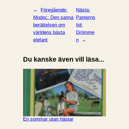
←
Föregående:
Nästa:
Modoc: Den sanna
Panterns
berättelsen om
tid:
världens bästa
Drömme
elefant
n
→
Du kanske även vill läsa...
En sommar utan hästar