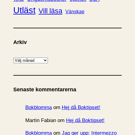
Utläst
Vill läsa
Vänskap
Arkiv
A
r
k
i
Senaste kommentarerna
v
Bokblomma
om
Hej då Boktipset!
Martin Fabian
om
Hej då Boktipset!
Bokblomma
om
Jag ger upp: Intermezzo