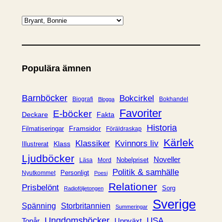
K
a
t
e
Populära ämnen
g
o
r
Barnböcker
Bokcirkel
Biografi
Bokhandel
Blogga
i
Favoriter
E-böcker
Deckare
Fakta
e
Historia
Framsidor
Filmatiseringar
Föräldraskap
r
Kärlek
Klassiker
Kvinnors liv
Klass
Illustrerat
Ljudböcker
Noveller
Nobelpriset
Läsa
Mord
Politik & samhälle
Personligt
Nyutkommet
Poesi
Relationer
Prisbelönt
Sorg
Radioföljetongen
Sverige
Spänning
Storbritannien
Summeringar
Ungdomsböcker
USA
Uppväxt
Tonår