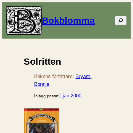
Bokblomma
Sök
Solritten
Bokens författare:
Bryant,
Bonnie
.
1 jan 2000
Inlägg postat