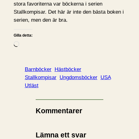
stora favoriterna var böckerna i serien
Stallkompisar. Det här är inte den bästa boken i
serien, men den är bra.
Gilla detta:
L
a
d
d
Barnböcker
Hästböcker
a
Stallkompisar
Ungdomsböcker
USA
r
Utläst
i
n
…
Kommentarer
Lämna ett svar