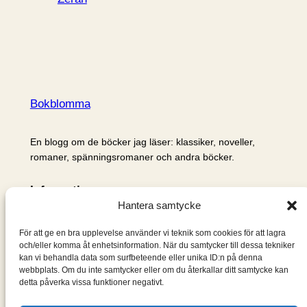
Bokblomma
En blogg om de böcker jag läser: klassiker, noveller,
romaner, spänningsromaner och andra böcker.
Information
Hantera samtycke
Cookie- och integritetspolicy
Om mig & om bloggen
För att ge en bra upplevelse använder vi teknik som cookies för att lagra
S
och/eller komma åt enhetsinformation. När du samtycker till dessa tekniker
kan vi behandla data som surfbeteende eller unika ID:n på denna
ö
webbplats. Om du inte samtycker eller om du återkallar ditt samtycke kan
k
detta påverka vissa funktioner negativt.