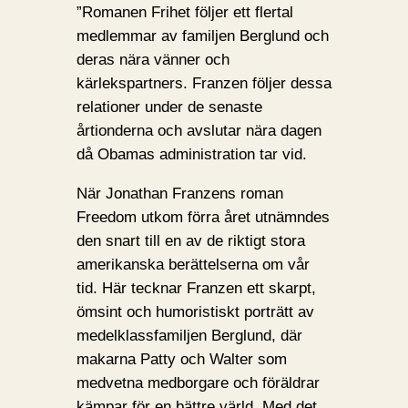
”Romanen Frihet följer ett flertal
medlemmar av familjen Berglund och
deras nära vänner och
kärlekspartners. Franzen följer dessa
relationer under de senaste
årtionderna och avslutar nära dagen
då Obamas administration tar vid.
När Jonathan Franzens roman
Freedom utkom förra året utnämndes
den snart till en av de riktigt stora
amerikanska berättelserna om vår
tid. Här tecknar Franzen ett skarpt,
ömsint och humoristiskt porträtt av
medelklassfamiljen Berglund, där
makarna Patty och Walter som
medvetna medborgare och föräldrar
kämpar för en bättre värld. Med det