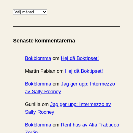
A
r
k
i
Senaste kommentarerna
v
Bokblomma
om
Hej då Boktipset!
Martin Fabian
om
Hej då Boktipset!
Bokblomma
om
Jag ger upp: Intermezzo
av Sally Rooney
Gunilla
om
Jag ger upp: Intermezzo av
Sally Rooney
Bokblomma
om
Rent hus av Alia Trabucco
Zerán