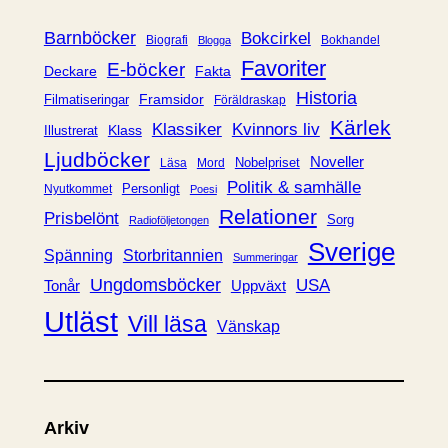
o
r
Barnböcker
Bokcirkel
Biografi
Bokhandel
Blogga
i
Favoriter
E-böcker
Deckare
Fakta
e
Historia
Framsidor
Filmatiseringar
Föräldraskap
r
Kärlek
Klassiker
Kvinnors liv
Klass
Illustrerat
Ljudböcker
Noveller
Nobelpriset
Läsa
Mord
Politik & samhälle
Personligt
Nyutkommet
Poesi
Relationer
Prisbelönt
Sorg
Radioföljetongen
Sverige
Spänning
Storbritannien
Summeringar
Ungdomsböcker
USA
Uppväxt
Tonår
Utläst
Vill läsa
Vänskap
Arkiv