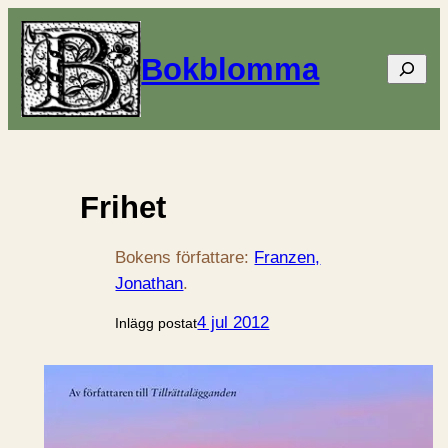
Bokblomma
Sök
Frihet
Bokens författare:
Franzen,
Jonathan
.
4 jul 2012
Inlägg postat