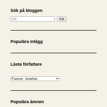
Sök på bloggen
S
Sök
ö
k
Populära inlägg
Lästa författare
K
a
t
e
Populära ämnen
g