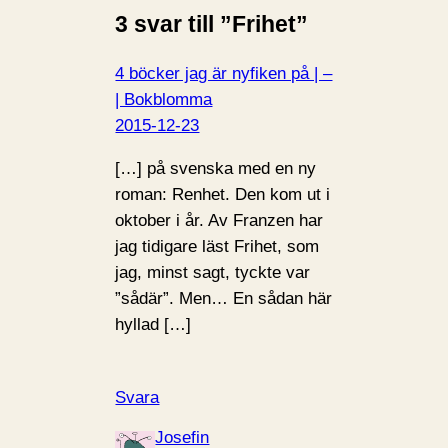
3 svar till ”Frihet”
4 böcker jag är nyfiken på | –
| Bokblomma
2015-12-23
[…] på svenska med en ny
roman: Renhet. Den kom ut i
oktober i år. Av Franzen har
jag tidigare läst Frihet, som
jag, minst sagt, tyckte var
”sådär”. Men… En sådan här
hyllad […]
Svara
Josefin