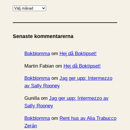
A
r
k
i
Senaste kommentarerna
v
Bokblomma
om
Hej då Boktipset!
Martin Fabian
om
Hej då Boktipset!
Bokblomma
om
Jag ger upp: Intermezzo
av Sally Rooney
Gunilla
om
Jag ger upp: Intermezzo av
Sally Rooney
Bokblomma
om
Rent hus av Alia Trabucco
Zerán