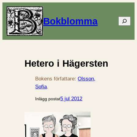
Bokblomma
Sök
Hetero i Hägersten
Bokens författare:
Olsson,
Sofia
.
5 jul 2012
Inlägg postat