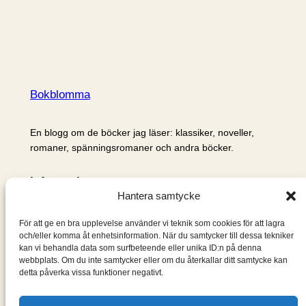
Bokblomma
En blogg om de böcker jag läser: klassiker, noveller,
romaner, spänningsromaner och andra böcker.
Information
Hantera samtycke
Cookie- och integritetspolicy
Om mig & om bloggen
För att ge en bra upplevelse använder vi teknik som cookies för att lagra
S
och/eller komma åt enhetsinformation. När du samtycker till dessa tekniker
kan vi behandla data som surfbeteende eller unika ID:n på denna
ö
webbplats. Om du inte samtycker eller om du återkallar ditt samtycke kan
k
detta påverka vissa funktioner negativt.