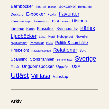
r
Barnböcker
Bokcirkel
Biografi
Bokhandel
Blogga
i
Favoriter
E-böcker
Deckare
Fakta
e
Historia
Framsidor
Filmatiseringar
Föräldraskap
r
Kärlek
Klassiker
Kvinnors liv
Klass
Illustrerat
Ljudböcker
Noveller
Nobelpriset
Läsa
Mord
Politik & samhälle
Personligt
Nyutkommet
Poesi
Relationer
Prisbelönt
Sorg
Radioföljetongen
Sverige
Spänning
Storbritannien
Summeringar
Ungdomsböcker
USA
Uppväxt
Tonår
Utläst
Vill läsa
Vänskap
Arkiv