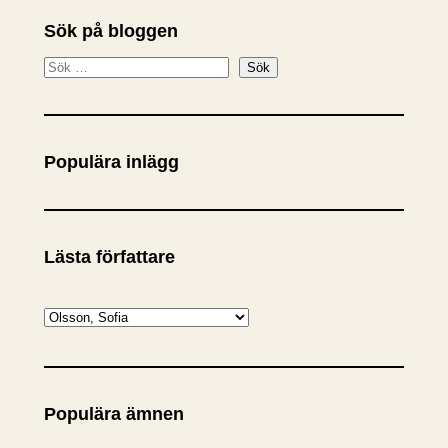
Sök på bloggen
S
Sök
ö
k
Populära inlägg
Lästa författare
K
a
t
e
Populära ämnen
g
o