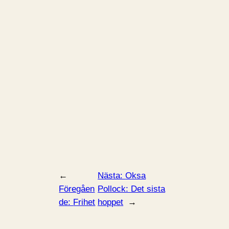
←
Nästa:
Oksa
Föregåen
Pollock: Det sista
de:
Frihet
hoppet
→