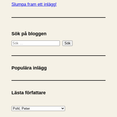
Slumpa fram ett inlägg!
Sök på bloggen
S
Sök
ö
k
Populära inlägg
Lästa författare
K
a