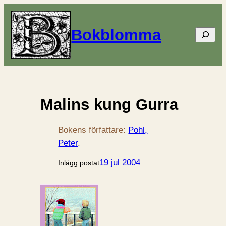
Bokblomma
Sök
Malins kung Gurra
Bokens författare:
Pohl,
Peter
.
19 jul 2004
Inlägg postat