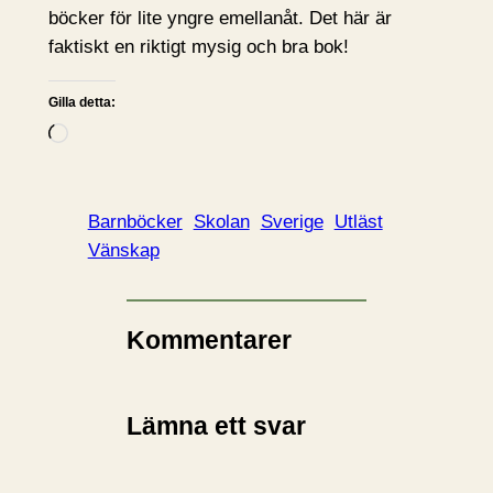
böcker för lite yngre emellanåt. Det här är
faktiskt en riktigt mysig och bra bok!
Gilla detta:
L
a
d
d
Barnböcker
Skolan
Sverige
Utläst
a
Vänskap
r
i
n
Kommentarer
…
Lämna ett svar