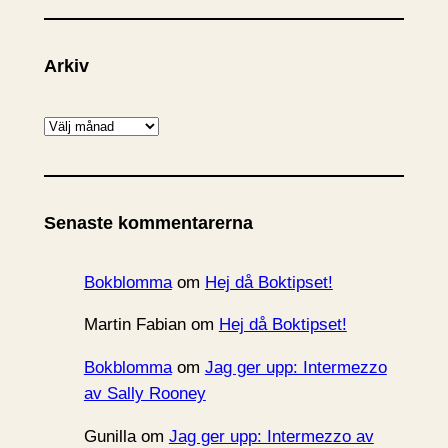
Arkiv
A
r
k
i
Senaste kommentarerna
v
Bokblomma
om
Hej då Boktipset!
Martin Fabian
om
Hej då Boktipset!
Bokblomma
om
Jag ger upp: Intermezzo
av Sally Rooney
Gunilla
om
Jag ger upp: Intermezzo av