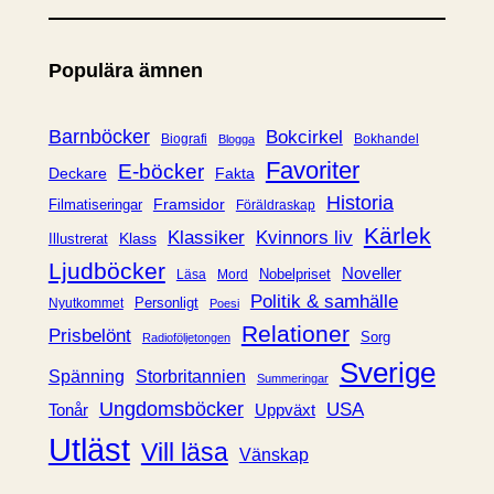
t
e
Populära ämnen
g
o
r
Barnböcker
Bokcirkel
Biografi
Bokhandel
Blogga
i
Favoriter
E-böcker
Deckare
Fakta
e
Historia
Framsidor
Filmatiseringar
Föräldraskap
r
Kärlek
Klassiker
Kvinnors liv
Klass
Illustrerat
Ljudböcker
Noveller
Nobelpriset
Läsa
Mord
Politik & samhälle
Personligt
Nyutkommet
Poesi
Relationer
Prisbelönt
Sorg
Radioföljetongen
Sverige
Spänning
Storbritannien
Summeringar
Ungdomsböcker
USA
Uppväxt
Tonår
Utläst
Vill läsa
Vänskap