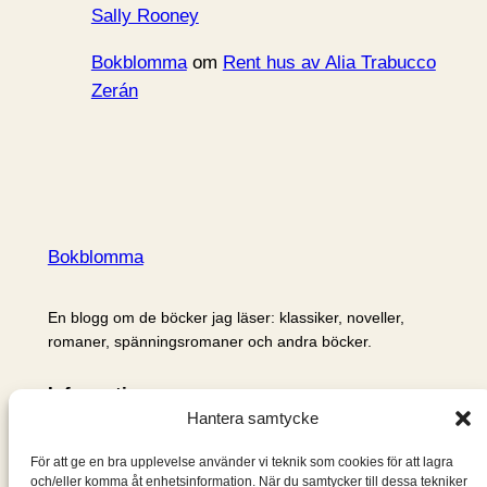
Sally Rooney
Bokblomma
om
Rent hus av Alia Trabucco
Zerán
Bokblomma
En blogg om de böcker jag läser: klassiker, noveller,
romaner, spänningsromaner och andra böcker.
Information
Hantera samtycke
Cookie- och integritetspolicy
Om mig & om bloggen
För att ge en bra upplevelse använder vi teknik som cookies för att lagra
S
och/eller komma åt enhetsinformation. När du samtycker till dessa tekniker