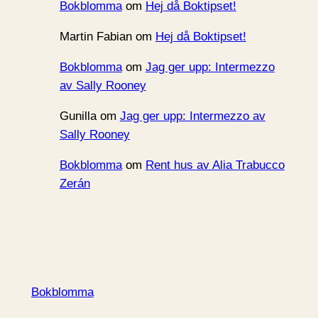
Bokblomma
om
Hej då Boktipset!
Martin Fabian
om
Hej då Boktipset!
Bokblomma
om
Jag ger upp: Intermezzo
av Sally Rooney
Gunilla
om
Jag ger upp: Intermezzo av
Sally Rooney
Bokblomma
om
Rent hus av Alia Trabucco
Zerán
Bokblomma