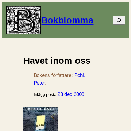
Bokblomma
Sök
Havet inom oss
Bokens författare:
Pohl,
Peter
.
23 dec 2008
Inlägg postat