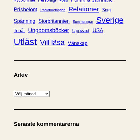
Personligt
Nyutkommet
Poesi
Relationer
Prisbelönt
Sorg
Radioföljetongen
Sverige
Spänning
Storbritannien
Summeringar
Ungdomsböcker
USA
Uppväxt
Tonår
Utläst
Vill läsa
Vänskap
Arkiv
A
r
k
i
Senaste kommentarerna
v