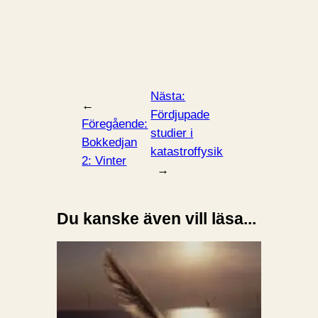
Nästa:
←
Fördjupade
Föregående:
studier i
Bokkedjan
katastroffysik
2: Vinter
→
Du kanske även vill läsa...