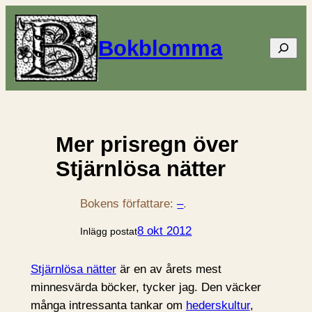
Bokblomma
Sök
Mer prisregn över
Stjärnlösa nätter
Bokens författare:
–
.
8 okt 2012
Inlägg postat
Stjärnlösa nätter
är en av årets mest
minnesvärda böcker, tycker jag. Den väcker
många intressanta tankar om
hederskultur
,