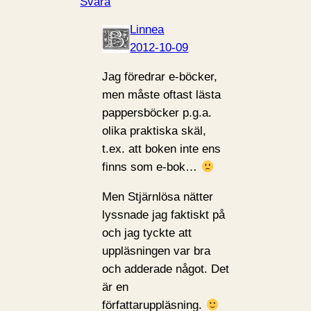
Svara
Linnea
2012-10-09
Jag föredrar e-böcker,
men måste oftast lästa
pappersböcker p.g.a.
olika praktiska skäl,
t.ex. att boken inte ens
finns som e-bok…
Men Stjärnlösa nätter
lyssnade jag faktiskt på
och jag tyckte att
uppläsningen var bra
och adderade något. Det
är en
författaruppläsning.