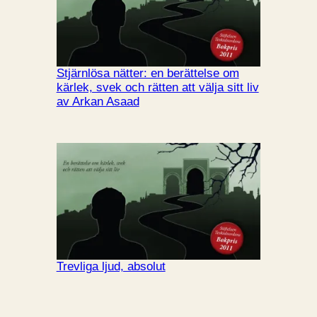
Stjärnlösa nätter: en berättelse om
kärlek, svek och rätten att välja sitt liv
av Arkan Asaad
Trevliga ljud, absolut