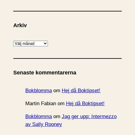
Arkiv
A
r
k
i
Senaste kommentarerna
v
Bokblomma
om
Hej då Boktipset!
Martin Fabian
om
Hej då Boktipset!
Bokblomma
om
Jag ger upp: Intermezzo
av Sally Rooney