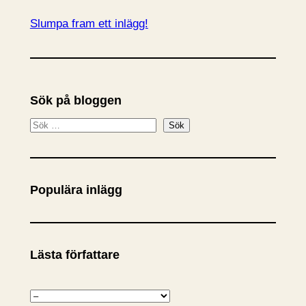
Slumpa fram ett inlägg!
Sök på bloggen
S
Sök
ö
k
Populära inlägg
Lästa författare
K