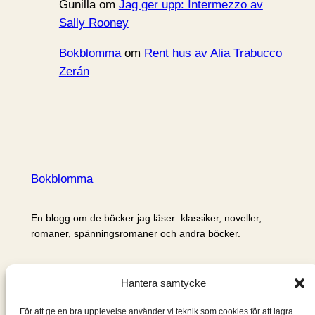
Gunilla
om
Jag ger upp: Intermezzo av
Sally Rooney
Bokblomma
om
Rent hus av Alia Trabucco
Zerán
Bokblomma
En blogg om de böcker jag läser: klassiker, noveller,
romaner, spänningsromaner och andra böcker.
Information
Hantera samtycke
Cookie- och integritetspolicy
Om mig & om bloggen
För att ge en bra upplevelse använder vi teknik som cookies för att lagra