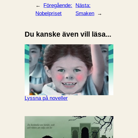
←
Föregående:
Nästa:
Nobelpriset
Smaken
→
Du kanske även vill läsa...
Lyssna på noveller