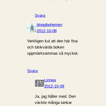
Svara
bloggbohemen
2012-10-08
Verkligen kul att den här fina
och tänkvärda boken
uppmärksammas så mycket.
Svara
Linnea
2012-10-09
Ja, jag håller med. Den
väckte många tankar