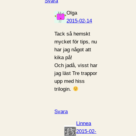
Svara
Olga
2015-02-14
Tack så hemskt
mycket för tips, nu
har jag något att
kika på!
Och jadå, visst har
jag läst Tre trappor
upp med hiss
trilogin.
Svara
Linnea
2015-02-