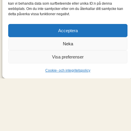
kan vi behandla data som surfbeteende eller unika ID:n på denna
webbplats. Om du inte samtycker eller om du återkallar ditt samtycke kan
detta påverka vissa funktioner negativt.
Acceptera
Bokblomma
Neka
En blogg om de böcker jag läser: klassiker, noveller,
Visa preferenser
romaner, spänningsromaner och andra böcker.
Cookie- och integritetspolicy
Information
Cookie- och integritetspolicy
Om mig & om bloggen
S
ö
k