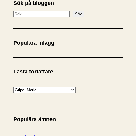
Sök på bloggen
S
Sök
ö
k
Populära inlägg
Lästa författare
K
a
t
e
Populära ämnen
g
o