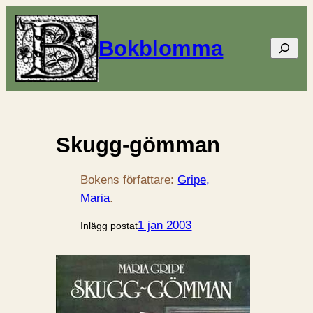
Bokblomma
Sök
Skugg-gömman
Bokens författare:
Gripe,
Maria
.
1 jan 2003
Inlägg postat