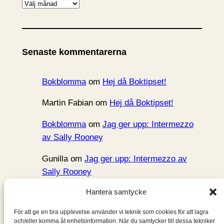
A
r
k
i
Senaste kommentarerna
v
Bokblomma
om
Hej då Boktipset!
Martin Fabian
om
Hej då Boktipset!
Bokblomma
om
Jag ger upp: Intermezzo
av Sally Rooney
Gunilla
om
Jag ger upp: Intermezzo av
Sally Rooney
Hantera samtycke
Bokblomma
om
Rent hus av Alia Trabucco
Zerán
För att ge en bra upplevelse använder vi teknik som cookies för att lagra
och/eller komma åt enhetsinformation. När du samtycker till dessa tekniker