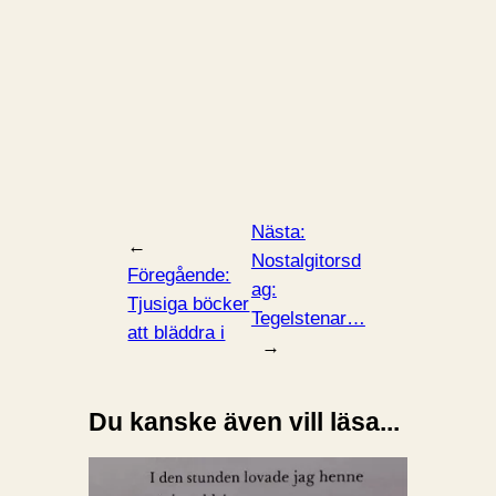
Nästa:
←
Nostalgitorsd
Föregående:
ag:
Tjusiga böcker
Tegelstenar…
att bläddra i
→
Du kanske även vill läsa...