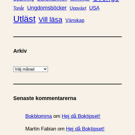
Ungdomsböcker
USA
Uppväxt
Tonår
Utläst
Vill läsa
Vänskap
Arkiv
A
r
k
i
Senaste kommentarerna
v
Bokblomma
om
Hej då Boktipset!
Martin Fabian
om
Hej då Boktipset!