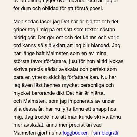
av att allting flyger över huvudet och att jag är
för dum och obildad för att förstå poesi.
Men sedan läser jag Det här är hjärtat och det
griper tag i mig på ett sätt som texter nästan
aldrig gör. Det gör ont och det känns och varje
ord känns så självklart att jag blir bländad. Jag
har länge haft Malmsten som en av mina
största favoritförfattare, just för hon alltid lyckas
skriva precis sådär avskalat och perfekt som
bara en ytterst skicklig författare kan. Nu har
jag även läst hennes mycket personliga och
mycket berörande dikt Det här är hjärtat
och Malmsten, som jag imponerats av under
alla dessa år, har nu lyfts ännu ett snäpp hos
mig. Jag trodde inte att man kunde skriva ännu
mer avskalat, ännu mer precist än vad
Malmsten gjort i sina
loggböcker
, i
sin biografi