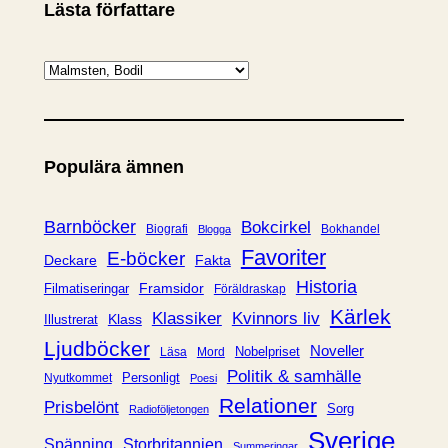
Lästa författare
K
a
t
e
Populära ämnen
g
o
r
Barnböcker
Bokcirkel
Biografi
Bokhandel
Blogga
i
Favoriter
E-böcker
Deckare
Fakta
e
Historia
Framsidor
Filmatiseringar
Föräldraskap
r
Kärlek
Klassiker
Kvinnors liv
Klass
Illustrerat
Ljudböcker
Noveller
Nobelpriset
Läsa
Mord
Politik & samhälle
Personligt
Nyutkommet
Poesi
Relationer
Prisbelönt
Sorg
Radioföljetongen
Sverige
Spänning
Storbritannien
Summeringar