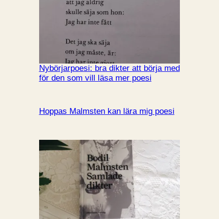
Nybörjarpoesi: bra dikter att börja med
för den som vill läsa mer poesi
Hoppas Malmsten kan lära mig poesi