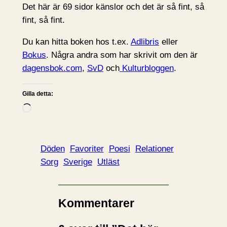
Det här är 69 sidor känslor och det är så fint, så
fint, så fint.
Du kan hitta boken hos t.ex.
Adlibris
eller
Bokus
. Några andra som har skrivit om den är
dagensbok.com
,
SvD
och
Kulturbloggen
.
Gilla detta:
L
a
d
d
Döden
Favoriter
Poesi
Relationer
a
Sorg
Sverige
Utläst
r
i
n
Kommentarer
…