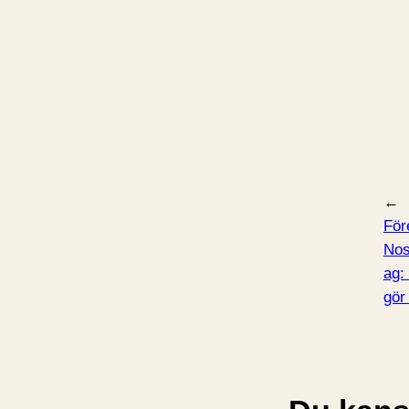
←
För
Nos
ag: 
gör