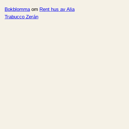
Bokblomma
om
Rent hus av Alia
Trabucco Zerán