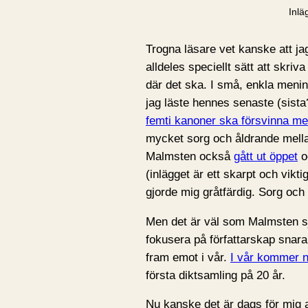
Inlä
Trogna läsare vet kanske att ja
alldeles speciellt sätt att skriva
där det ska. I små, enkla meni
jag läste hennes senaste (sist
femti kanoner ska försvinna m
mycket sorg och åldrande mell
Malmsten också
gått ut öppet
o
(inlägget är ett skarpt och vikti
gjorde mig gråtfärdig. Sorg och
Men det är väl som Malmsten sj
fokusera på författarskap snara
fram emot i vår.
I vår kommer n
första diktsamling på 20 år.
Nu kanske det är dags för mig at