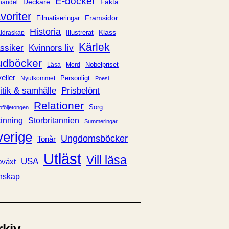
E-böcker
Deckare
Fakta
handel
voriter
Framsidor
Filmatiseringar
Historia
Klass
ldraskap
Illustrerat
Kärlek
ssiker
Kvinnors liv
udböcker
Nobelpriset
Läsa
Mord
eller
Personligt
Nyutkommet
Poesi
itik & samhälle
Prisbelönt
Relationer
Sorg
oföljetongen
änning
Storbritannien
Summeringar
verige
Ungdomsböcker
Tonår
Utläst
Vill läsa
USA
växt
nskap