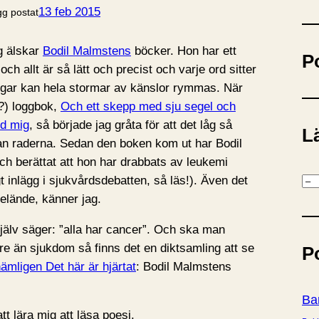
ö
13 feb 2015
gg postat
k
g älskar
Bodil Malmstens
böcker. Hon har ett
P
 och allt är så lätt och precist och varje ord sitter
ngar kan hela stormar av känslor rymmas. När
a?) loggbok,
Och ett skepp med sju segel och
ed mig
, så började jag gråta för att det låg så
Lä
an raderna. Sedan den boken kom ut har Bodil
ch berättat att hon har drabbats av leukemi
K
gt inlägg i sjukvårdsdebatten, så läs!). Även det
a
 elände, känner jag.
t
älv säger: ”alla har cancer”. Och ska man
e
re än sjukdom så finns det en diktsamling att se
P
g
ämligen Det här är hjärtat
: Bodil Malmstens
o
r
Ba
i
t lära mig att läsa poesi.