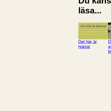
Du kansk
läsa...
Det här är
D
hjärtat
a
M