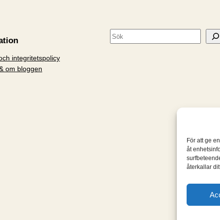
S
ation
ö
ch integritetspolicy
k
& om bloggen
För att ge e
åt enhetsinf
surfbeteende
återkallar d
Ac