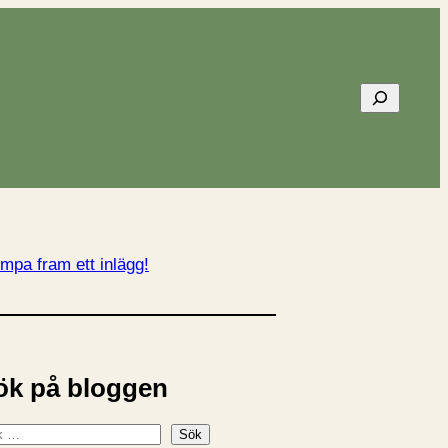
Sök
mpa fram ett inlägg!
ök på bloggen
Sök