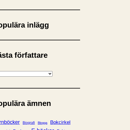
opulära inlägg
sta författare
opulära ämnen
rnböcker
Bokcirkel
Biografi
Blogga