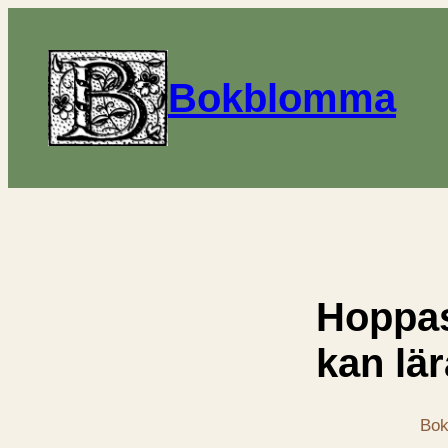
Bokblomma
Hoppa
kan lä
Bok