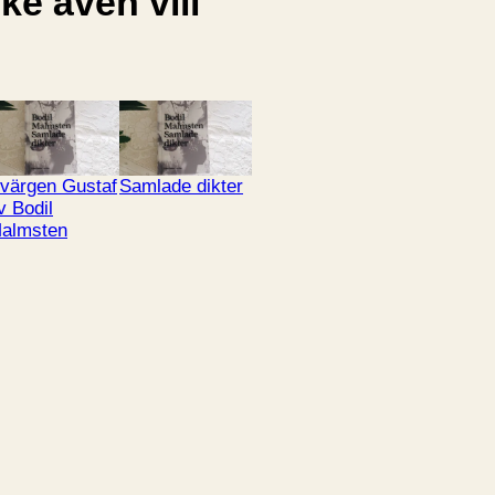
e även vill
värgen Gustaf
Samlade dikter
v Bodil
almsten