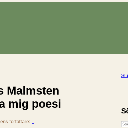
Slu
s Malmsten
ra mig poesi
S
ens författare:
–
.
S