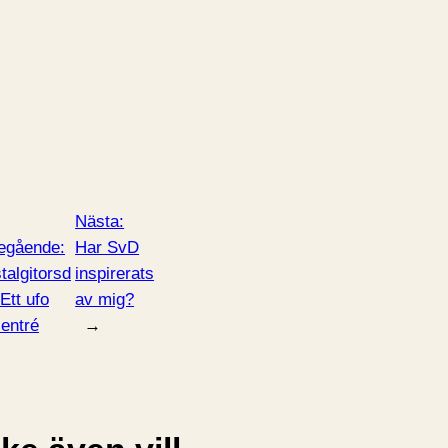
Nästa:
egående:
Har SvD
talgitorsd
inspirerats
Ett ufo
av mig?
 entré
→