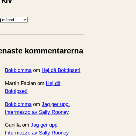
rkiv
enaste kommentarerna
Bokblomma
om
Hej då Boktipset!
Martin Fabian
om
Hej då
Boktipset!
Bokblomma
om
Jag ger upp:
Intermezzo av Sally Rooney
Gunilla
om
Jag ger upp:
Intermezzo av Sally Rooney