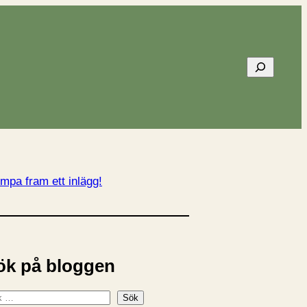
Sök
mpa fram ett inlägg!
ök på bloggen
Sök