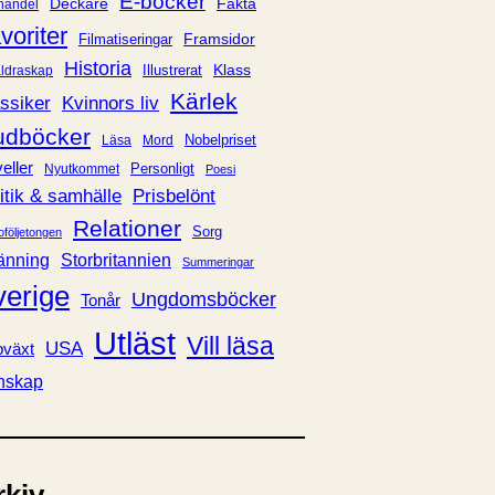
E-böcker
Deckare
Fakta
handel
voriter
Framsidor
Filmatiseringar
Historia
Klass
ldraskap
Illustrerat
Kärlek
ssiker
Kvinnors liv
udböcker
Nobelpriset
Läsa
Mord
eller
Personligt
Nyutkommet
Poesi
itik & samhälle
Prisbelönt
Relationer
Sorg
oföljetongen
änning
Storbritannien
Summeringar
verige
Ungdomsböcker
Tonår
Utläst
Vill läsa
USA
växt
nskap