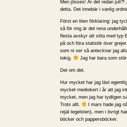
Men jösses! Är det redan juli?! 
detta. Det innebär i vanlig ordn
Först en liten förklaring: jag tyc
så för mig är det rena underhåll
flesta avskyr att sitta med typ 
på och föra statistik över greje
som ni ser så antecknar jag alla
tokig.
Jag har bara som störs
Det om det.
Hur mycket har jag läst egentli
mycket mediokert i år att jag in
mycket, men jag har tydligen sat
Trots allt.
I mars hade jag nå
rejäl tegelsten), men i övrigt h
böcker och pappersböcker.