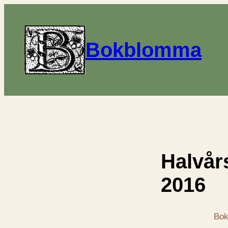
Bokblomma
Halvå
2016
Bok