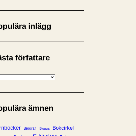
opulära inlägg
sta författare
opulära ämnen
rnböcker
Bokcirkel
Biografi
Blogga