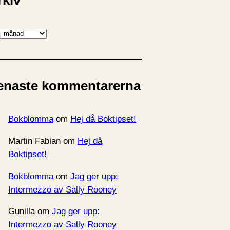
rkiv
enaste kommentarerna
Bokblomma
om
Hej då Boktipset!
Martin Fabian
om
Hej då
Boktipset!
Bokblomma
om
Jag ger upp:
Intermezzo av Sally Rooney
Gunilla
om
Jag ger upp:
Intermezzo av Sally Rooney