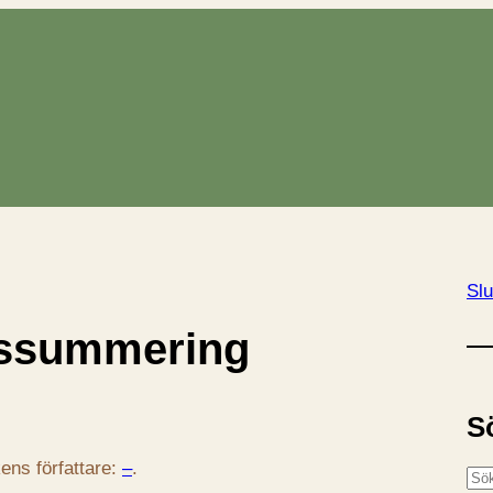
Slu
rssummering
S
ens författare:
–
.
S