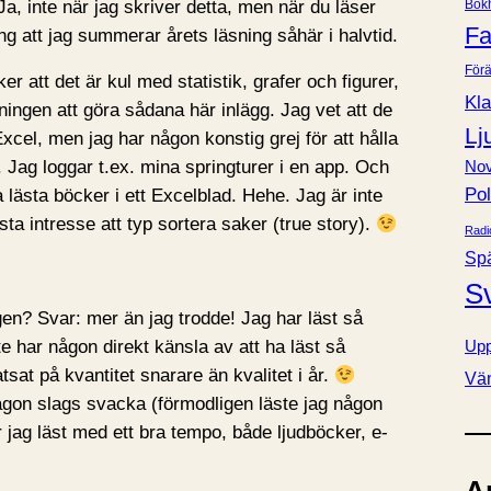
Ja, inte när jag skriver detta, men när du läser
Bok
e
Fa
ing att jag summerar årets läsning såhär i halvtid.
r
Förä
ker att det är kul med statistik, grafer och figurer,
Kla
ningen att göra sådana här inlägg. Jag vet att de
Lj
Excel, men jag har någon konstig grej för att hålla
r. Jag loggar t.ex. mina springturer i en app. Och
Nov
Pol
 lästa böcker i ett Excelblad. Hehe. Jag är inte
ta intresse att typ sortera saker (true story).
Radi
Sp
S
gen? Svar: mer än jag trodde! Jag har läst så
te har någon direkt känsla av att ha läst så
Upp
sat på kvantitet snarare än kvalitet i år.
Vä
gon slags svacka (förmodligen läste jag någon
ar jag läst med ett bra tempo, både ljudböcker, e-