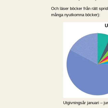
Och läser böcker från rätt spridd
många nyutkomna böcker):
Utgivningsår januari – ju