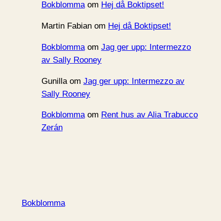
Bokblomma
om
Hej då Boktipset!
Martin Fabian
om
Hej då Boktipset!
Bokblomma
om
Jag ger upp: Intermezzo
av Sally Rooney
Gunilla
om
Jag ger upp: Intermezzo av
Sally Rooney
Bokblomma
om
Rent hus av Alia Trabucco
Zerán
Bokblomma