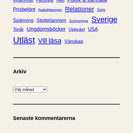
Politik & samhälle
Personligt
Nyutkommet
Poesi
Relationer
Prisbelönt
Sorg
Radioföljetongen
Sverige
Spänning
Storbritannien
Summeringar
Ungdomsböcker
USA
Uppväxt
Tonår
Utläst
Vill läsa
Vänskap
Arkiv
A
r
k
i
Senaste kommentarerna
v