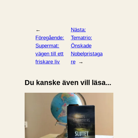
←
Nästa:
Föregående:
Tematrio:
Supermat:
Önskade
vägen till ett
Nobelpristaga
friskare liv
re
→
Du kanske även vill läsa...