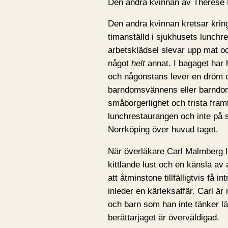
Den andra kvinnan av Therese
Den andra kvinnan kretsar kring
timanställd i sjukhusets lunchr
arbetsklädsel slevar upp mat oc
något
helt
annat. I bagaget har 
och någonstans lever en dröm om
barndomsvännens eller barndom
småborgerlighet och trista fram
lunchrestaurangen och inte på s
Norrköping över huvud taget.
När överläkare Carl Malmberg l
kittlande lust och en känsla av 
att åtminstone tillfälligtvis få in
inleder en kärleksaffär. Carl ä
och barn som han inte tänker 
berättarjaget är överväldigad.