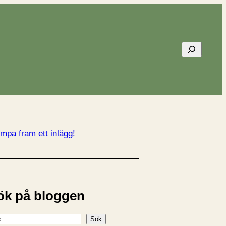
Sök
mpa fram ett inlägg!
ök på bloggen
Sök