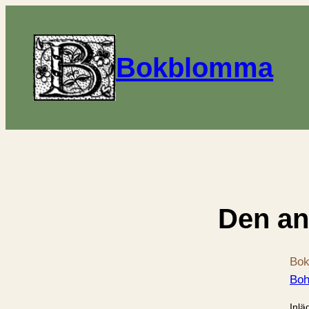
Bokblomma
Den an
Bok
Boh
Inlä