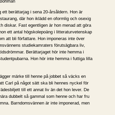
 Bohman
 ett berättarjag i sena 20-årsåldern. Hon är
estaurang, där hon iklädd en oformlig och osexig
h diskar. Fast egentligen är hon menad att göra
hon ett antal högskolepoäng i litteraturvetenskap
 att bli författare. Hon imponeras inte över
svännens studiekamraters förutsägbara liv,
tidsdrömmar. Berättarjaget hör inte hemma i
tudentpubarna. Hon hör inte hemma i futtiga lilla
ägger märke till henne på jobbet så väcks en
att Carl på något sätt ska bli hennes nyckel för
trädesbiljett till ett annat liv än det hon lever. De
r nära dubbelt så gammal som henne och har fru
lämna. Barndomsvännen är inte imponerad, men