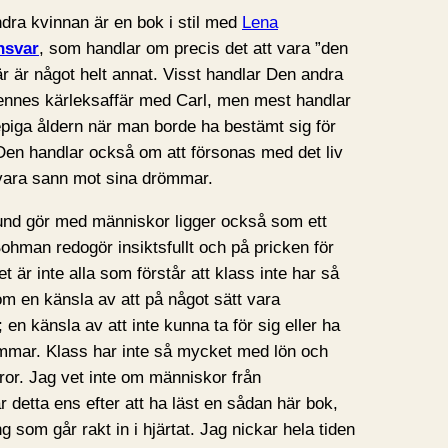
dra kvinnan är en bok i stil med
Lena
nsvar
, som handlar om precis det att vara ”den
r är något helt annat. Visst handlar Den andra
ennes kärleksaffär med Carl, men mest handlar
epiga åldern när man borde ha bestämt sig för
 Den handlar också om att försonas med det liv
 vara sann mot sina drömmar.
und gör med människor ligger också som ett
ohman redogör insiktsfullt och på pricken för
 är inte alla som förstår att klass inte har så
m en känsla av att på något sätt vara
; en känsla av att inte kunna ta för sig eller ha
römmar. Klass har inte så mycket med lön och
ror. Jag vet inte om människor från
r detta ens efter att ha läst en sådan här bok,
g som går rakt in i hjärtat. Jag nickar hela tiden