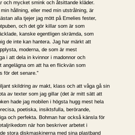
r och mycket smink och åtsittande kläder.
in hållning, eller med min utstrålning, är
ästan alla tjejer jag mött på Emelies fester,
ntpuben, och det gör killar som är som
 äcklade, kanske egentligen skrämda, som
g de inte kan hantera. Jag har märkt att
 upplysta, moderna, de som är mest
a i att dela in kvinnor i madonnor och
st angelägna om att ha en flickvän som
s för det senare.”
ljant skildring av makt, klass och att våga gå sin
a av texter som jag gillar (det är mitt sätt att
ken hade jag mobilen i högsta hugg mest hela
ecisa, poetiska, insiktsfulla, berörande,
iga och perfekta. Bohman har också känsla för
detaljrikedom när hon beskriver arbetet i
, de stora diskmaskinerna med sina plastband