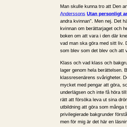
Man skulle kunna tro att Den an
Anderssons
Utan personligt a
andra kvinnan”. Men nej. Det hä
kvinnan om berättarjaget och h
boken om att vara i den där kn
vad man ska göra med sitt liv.
som blev som det blev och att
Klass och vad klass och bakgr
lager genom hela berättelsen. B
klassresenärens svårigheter. Det
mycket med pengar att göra, so
underlägsen och inte få höra till
rätt att försöka leva ut sina d
utbildning att göra som många t
privilegierade bakgrunder förstå
men för mig är det här en läsnin