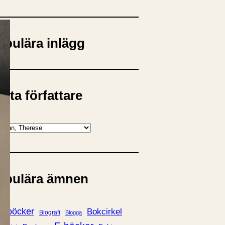
opulära inlägg
sta författare
opulära ämnen
rnböcker
Bokcirkel
Biografi
Blogga