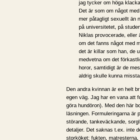
jag tycker om höga klacka
Det är som om något med m
mer påtagligt sexuellt än n
på universitetet, på stude
Niklas provocerade, eller
om det fanns något med mi
det är killar som han, de
medvetna om det förkastlig
horor, samtidigt är de me
aldrig skulle kunna missta
Den andra kvinnan är en helt bri
egen väg. Jag har en vana att fot
göra hundöron). Med den här bo
läsningen. Formuleringarna är pr
störande, tankeväckande, sorgl
detaljer. Det saknas t.ex. inte 
storköket: fukten, matresterna