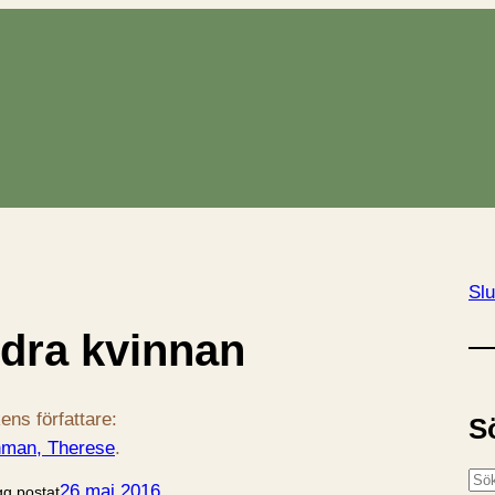
Slu
dra kvinnan
ens författare:
S
man, Therese
.
S
26 maj 2016
gg postat