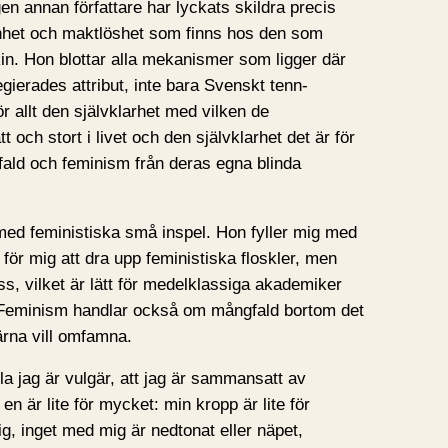
n annan författare har lyckats skildra precis
nhet och maktlöshet som finns hos den som
kin. Hon blottar alla mekanismer som ligger där
legierades attribut, inte bara Svenskt tenn-
r allt den självklarhet med vilken de
 och stort i livet och den självklarhet det är för
fald och feminism från deras egna blinda
d feministiska små inspel. Hon fyller mig med
t för mig att dra upp feministiska floskler, men
, vilket är lätt för medelklassiga akademiker
. Feminism handlar också om mångfald bortom det
ärna vill omfamna.
ela jag är vulgär, att jag är sammansatt av
 är lite för mycket: min kropp är lite för
ig, inget med mig är nedtonat eller näpet,