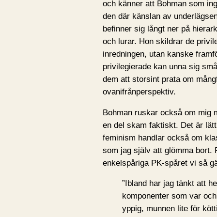
och känner att Bohman som inge
den där känslan av underlägse
befinner sig långt ner på hierar
och lurar. Hon skildrar de privi
inredningen, utan kanske framfö
privilegierade kan unna sig smått
dem att storsint prata om mång
ovanifrånperspektiv.
Bohman ruskar också om mig me
en del skam faktiskt. Det är lät
feminism handlar också om klass
som jag själv att glömma bort
enkelspåriga PK-spåret vi så g
”Ibland har jag tänkt att h
komponenter som var och en
yppig, munnen lite för kött