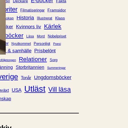
E-böcker
Deckare
Fakta
handel
voriter
Framsidor
Filmatiseringar
Historia
Klass
ldraskap
Illustrerat
Kärlek
ssiker
Kvinnors liv
udböcker
Nobelpriset
Läsa
Mord
eller
Personligt
Nyutkommet
Poesi
itik & samhälle
Prisbelönt
Relationer
Sorg
oföljetongen
änning
Storbritannien
Summeringar
verige
Ungdomsböcker
Tonår
Utläst
Vill läsa
USA
växt
nskap