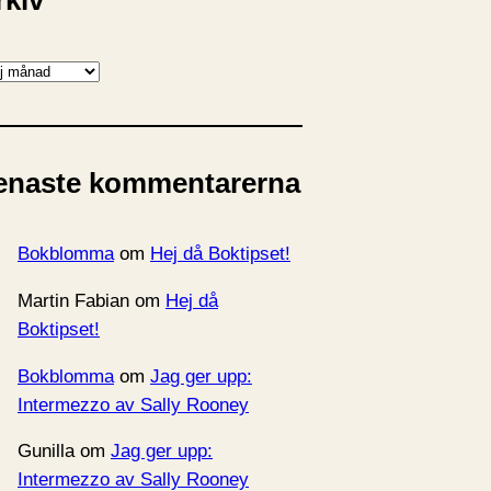
rkiv
enaste kommentarerna
Bokblomma
om
Hej då Boktipset!
Martin Fabian
om
Hej då
Boktipset!
Bokblomma
om
Jag ger upp:
Intermezzo av Sally Rooney
Gunilla
om
Jag ger upp:
Intermezzo av Sally Rooney