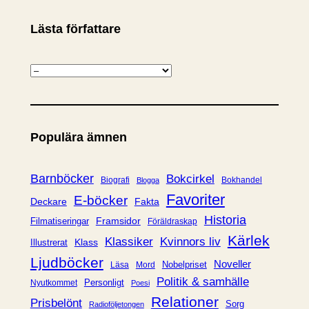
Lästa författare
K
a
t
e
Populära ämnen
g
o
r
Barnböcker
Bokcirkel
Biografi
Bokhandel
Blogga
i
Favoriter
E-böcker
Deckare
Fakta
e
Historia
Framsidor
Filmatiseringar
Föräldraskap
r
Kärlek
Klassiker
Kvinnors liv
Klass
Illustrerat
Ljudböcker
Noveller
Nobelpriset
Läsa
Mord
Politik & samhälle
Personligt
Nyutkommet
Poesi
Relationer
Prisbelönt
Sorg
Radioföljetongen