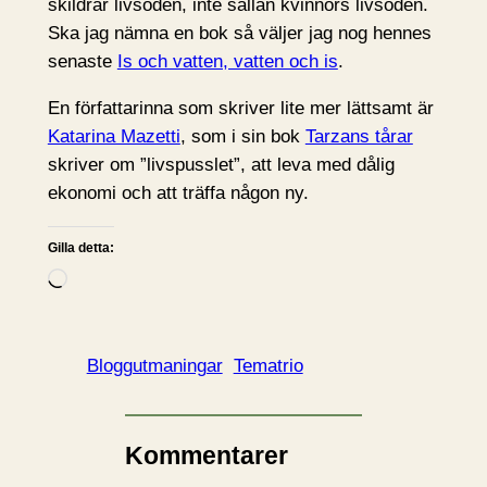
skildrar livsöden, inte sällan kvinnors livsöden.
Ska jag nämna en bok så väljer jag nog hennes
senaste
Is och vatten, vatten och is
.
En författarinna som skriver lite mer lättsamt är
Katarina Mazetti
, som i sin bok
Tarzans tårar
skriver om ”livspusslet”, att leva med dålig
ekonomi och att träffa någon ny.
Gilla detta:
L
a
d
d
Bloggutmaningar
Tematrio
a
r
i
Kommentarer
n