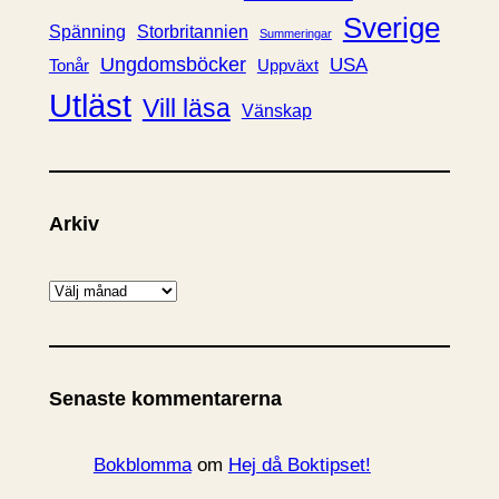
Sverige
Spänning
Storbritannien
Summeringar
Ungdomsböcker
USA
Uppväxt
Tonår
Utläst
Vill läsa
Vänskap
Arkiv
A
r
k
i
Senaste kommentarerna
v
Bokblomma
om
Hej då Boktipset!