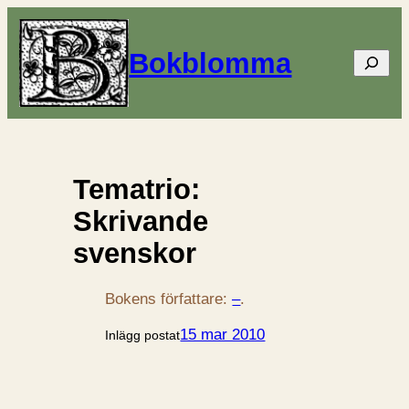
Bokblomma
Sök
Tematrio:
Skrivande
svenskor
Bokens författare:
–
.
15 mar 2010
Inlägg postat