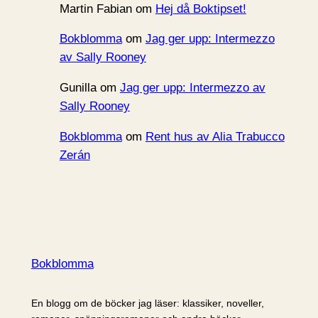
Martin Fabian
om
Hej då Boktipset!
Bokblomma
om
Jag ger upp: Intermezzo
av Sally Rooney
Gunilla
om
Jag ger upp: Intermezzo av
Sally Rooney
Bokblomma
om
Rent hus av Alia Trabucco
Zerán
Bokblomma
En blogg om de böcker jag läser: klassiker, noveller,