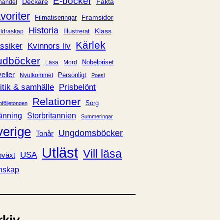
E-böcker
Deckare
Fakta
handel
voriter
Framsidor
Filmatiseringar
Historia
Klass
ldraskap
Illustrerat
Kärlek
ssiker
Kvinnors liv
udböcker
Nobelpriset
Läsa
Mord
eller
Personligt
Nyutkommet
Poesi
itik & samhälle
Prisbelönt
Relationer
Sorg
oföljetongen
änning
Storbritannien
Summeringar
verige
Ungdomsböcker
Tonår
Utläst
Vill läsa
USA
växt
nskap