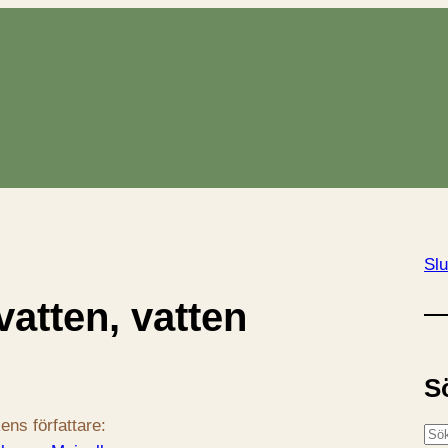
Slu
vatten, vatten
S
ens författare:
S