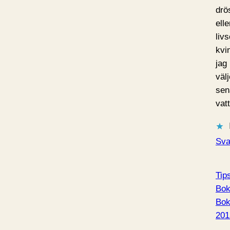
drö
elle
liv
kvi
jag
väl
sen
vat
Sva
Tips
Bok
Bo
201