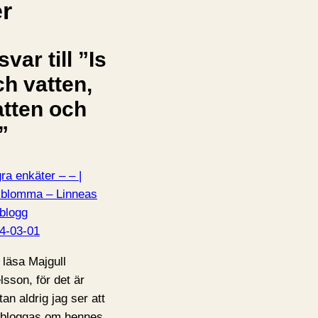
er
svar till ”Is
ch vatten,
atten och
”
ra enkäter – – |
blomma – Linneas
blogg
4-03-01
 läsa Majgull
lsson, för det är
tan aldrig jag ser att
 bloggas om hennes