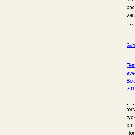
böc
vat
[…]
Sva
Tem
sve
Bo
201
[…]
för
tyc
om 
Hon