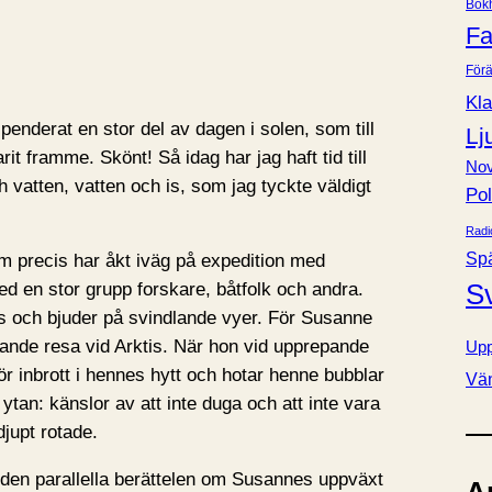
Bok
e
Fa
r
Förä
Kla
spenderat en stor del av dagen i solen, som till
Lj
arit framme. Skönt! Så idag har jag haft tid till
Nov
ch vatten, vatten och is, som jag tyckte väldigt
Pol
Radi
Sp
 precis har åkt iväg på expedition med
S
d en stor grupp forskare, båtfolk och andra.
s och bjuder på svindlande vyer. För Susanne
nande resa vid Arktis. När hon vid upprepande
Upp
 gör inbrott i hennes hytt och hotar henne bubblar
Vä
ytan: känslor av att inte duga och att inte vara
djupt rotade.
i den parallella berättelen om Susannes uppväxt