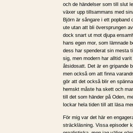
och de händelser som till slut le
växer upp tillsammans med sin
Björn är sångare i ett popband 
ute utan att bli översprungen av
dock snart ut mot djupa ensamh
hans egen mor, som lämnade bo
dess har spenderat sin mesta ti
sig, men modern har alltid varit
åtsidosatt. Det är en gripande 
men också om att finna varandra i
gör att det också blir en spänna
hemskt måste ha skett och man 
till det som händer på Oden, m
lockar hela tiden till att läsa me
För mig var det här en engager
sträckläsning. Vissa episoder kan
orealistiska, men jag väljer gärn