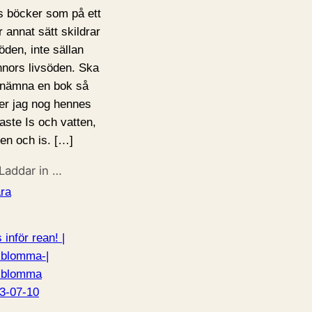
s böcker som på ett
r annat sätt skildrar
söden, inte sällan
nnors livsöden. Ska
 nämna en bok så
jer jag nog hennes
aste Is och vatten,
ten och is. […]
Laddar in …
ra
 inför rean! |
blomma-|
kblomma
3-07-10