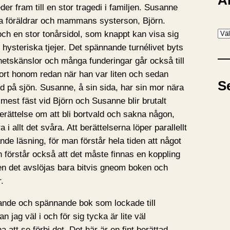
A
der fram till en stor tragedi i familjen. Susanne
a föräldrar och mammans systerson, Björn.
A
och en stor tonårsidol, som knappt kan visa sig
r
 hysteriska tjejer. Det spännande turnélivet byts
k
etskänslor och många funderingar går också till
i
rt honom redan när han var liten och sedan
S
v
d på sjön. Susanne, å sin sida, har sin mor nära
 mest fäst vid Björn och Susanne blir brutalt
berättelse om att bli bortvald och sakna någon,
 allt det svåra. Att berättelserna löper parallellt
nde läsning, för man förstår hela tiden att något
förstår också att det måste finnas en koppling
en det avslöjas bara bitvis gneom boken och
r.
ande och spännande bok som lockade till
 jag väl i och för sig tycka är lite väl
a att se förbi det. Det här är en fint berättad