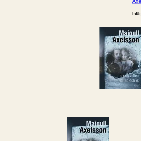
Axe
Inlä