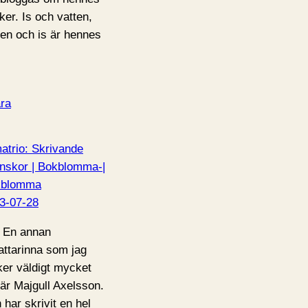
ker. Is och vatten,
ten och is är hennes
ra
atrio: Skrivande
nskor | Bokblomma-|
kblomma
3-07-28
 En annan
fattarinna som jag
ker väldigt mycket
är Majgull Axelsson.
 har skrivit en hel