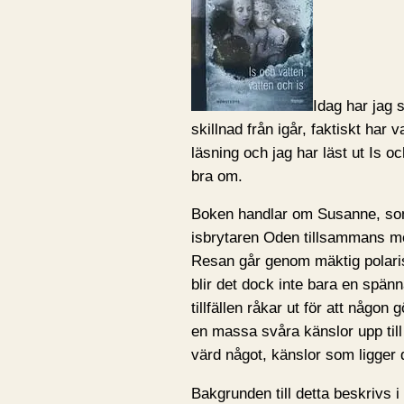
Idag har jag 
skillnad från igår, faktiskt har v
läsning och jag har läst ut Is o
bra om.
Boken handlar om Susanne, som
isbrytaren Oden tillsammans me
Resan går genom mäktig polari
blir det dock inte bara en spän
tillfällen råkar ut för att någon
en massa svåra känslor upp till 
värd något, känslor som ligger 
Bakgrunden till detta beskrivs 