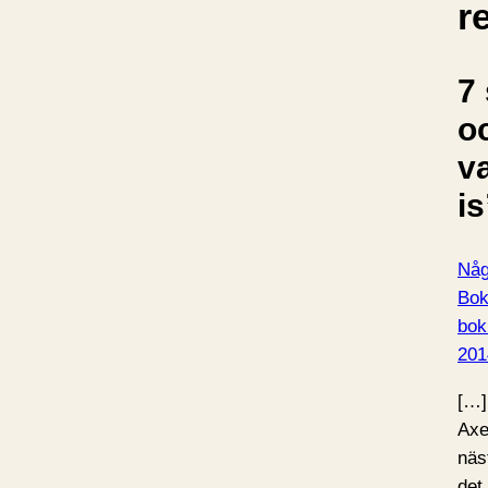
r
7 
o
v
is
Någ
Bok
bok
201
[…]
Axe
näs
det