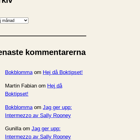
rkiv
enaste kommentarerna
Bokblomma
om
Hej då Boktipset!
Martin Fabian
om
Hej då
Boktipset!
Bokblomma
om
Jag ger upp:
Intermezzo av Sally Rooney
Gunilla
om
Jag ger upp:
Intermezzo av Sally Rooney