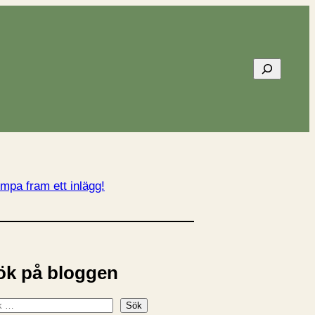
Sök
mpa fram ett inlägg!
ök på bloggen
Sök