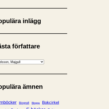
opulära inlägg
sta författare
opulära ämnen
rnböcker
Bokcirkel
Biografi
Blogga