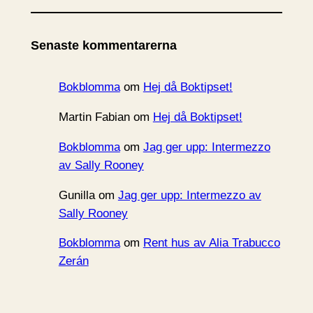
k
i
Senaste kommentarerna
v
Bokblomma
om
Hej då Boktipset!
Martin Fabian
om
Hej då Boktipset!
Bokblomma
om
Jag ger upp: Intermezzo
av Sally Rooney
Gunilla
om
Jag ger upp: Intermezzo av
Sally Rooney
Bokblomma
om
Rent hus av Alia Trabucco
Zerán