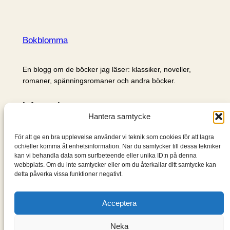
Bokblomma
En blogg om de böcker jag läser: klassiker, noveller,
romaner, spänningsromaner och andra böcker.
Information
Hantera samtycke
Cookie- och integritetspolicy
Om mig & om bloggen
För att ge en bra upplevelse använder vi teknik som cookies för att lagra
S
och/eller komma åt enhetsinformation. När du samtycker till dessa tekniker
kan vi behandla data som surfbeteende eller unika ID:n på denna
ö
webbplats. Om du inte samtycker eller om du återkallar ditt samtycke kan
k
detta påverka vissa funktioner negativt.
Acceptera
Neka