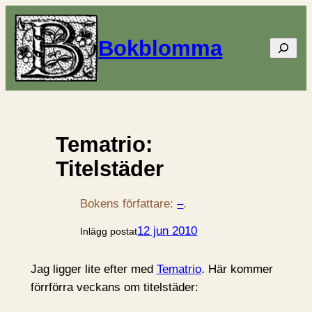
Bokblomma
Sök
Tematrio:
Titelstäder
Bokens författare:
–
.
12 jun 2010
Inlägg postat
Jag ligger lite efter med
Tematrio
. Här kommer
förrförra veckans om titelstäder: