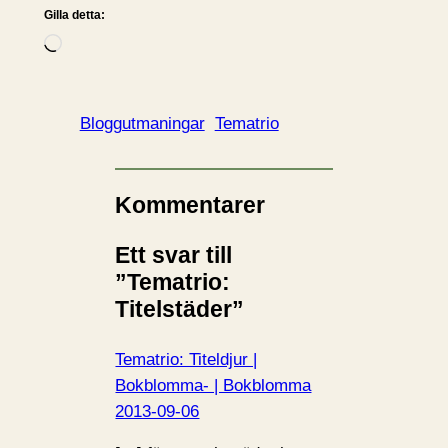
Gilla detta:
L
a
d
d
Bloggutmaningar
Tematrio
a
r
i
Kommentarer
n
Ett svar till
…
”Tematrio:
Titelstäder”
Tematrio: Titeldjur |
Bokblomma- | Bokblomma
2013-09-06