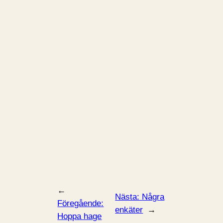
←
Nästa:
Några
Föregående:
enkäter
→
Hoppa hage