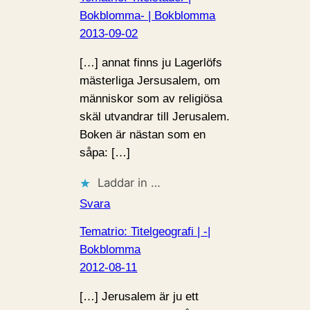
Bokblomma- | Bokblomma
2013-09-02
[…] annat finns ju Lagerlöfs
mästerliga Jersusalem, om
människor som av religiösa
skäl utvandrar till Jerusalem.
Boken är nästan som en
såpa: […]
Laddar in …
Svara
Tematrio: Titelgeografi | -|
Bokblomma
2012-08-11
[…] Jerusalem är ju ett