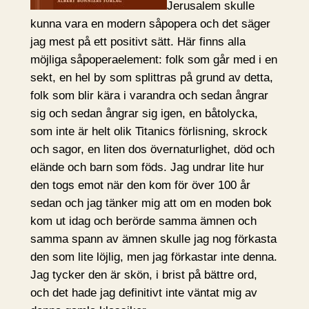
Jerusalem skulle
kunna vara en modern såpopera och det säger
jag mest på ett positivt sätt. Här finns alla
möjliga såpoperaelement: folk som går med i en
sekt, en hel by som splittras på grund av detta,
folk som blir kära i varandra och sedan ångrar
sig och sedan ångrar sig igen, en båtolycka,
som inte är helt olik Titanics förlisning, skrock
och sagor, en liten dos övernaturlighet, död och
elände och barn som föds. Jag undrar lite hur
den togs emot när den kom för över 100 år
sedan och jag tänker mig att om en moden bok
kom ut idag och berörde samma ämnen och
samma spann av ämnen skulle jag nog förkasta
den som lite löjlig, men jag förkastar inte denna.
Jag tycker den är skön, i brist på bättre ord,
och det hade jag definitivt inte väntat mig av