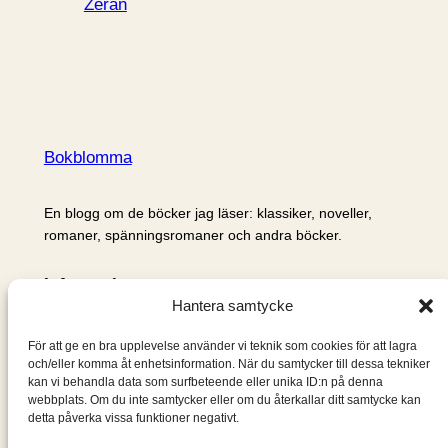
Zerán
Bokblomma
En blogg om de böcker jag läser: klassiker, noveller,
romaner, spänningsromaner och andra böcker.
Information
Hantera samtycke
Cookie- och integritetspolicy
Om mig & om bloggen
För att ge en bra upplevelse använder vi teknik som cookies för att lagra
S
och/eller komma åt enhetsinformation. När du samtycker till dessa tekniker
kan vi behandla data som surfbeteende eller unika ID:n på denna
ö
webbplats. Om du inte samtycker eller om du återkallar ditt samtycke kan
k
detta påverka vissa funktioner negativt.