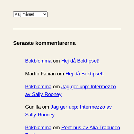
A
r
k
i
Senaste kommentarerna
v
Bokblomma
om
Hej då Boktipset!
Martin Fabian
om
Hej då Boktipset!
Bokblomma
om
Jag ger upp: Intermezzo
av Sally Rooney
Gunilla
om
Jag ger upp: Intermezzo av
Sally Rooney
Bokblomma
om
Rent hus av Alia Trabucco