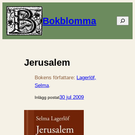
Bokblomma
Sök
Jerusalem
Bokens författare:
Lagerlöf,
Selma
.
30 jul 2009
Inlägg postat