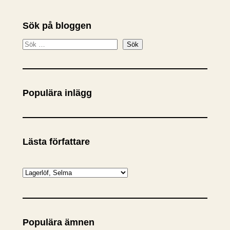
Sök på bloggen
S
Sök
ö
k
Populära inlägg
Lästa författare
K
a
t
e
Populära ämnen
g