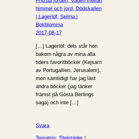
Frid på jorden, Vägen mellan
himmel och jord, Dödskallen
| Lagerlöf, Selma |
Bokblomma
2017-08-17
[…] Lagerlöf: dels står hon
bakom några av mina alla
tiders favoritböcker (Kejsarn
av Portugallien, Jerusalem),
men samtidigt har jag läst
andra böcker (jag tänker
främst på Gösta Berlings
saga) och inte […]
Svara
Tematrio: Titelstäder |