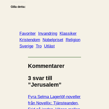
Gilla detta:
Favoriter
Invandring
Klassiker
Kristendom
Nobelpriset
Religion
Sverige
Tro
Utläst
Kommentarer
3 svar till
”Jerusalem”
Fyra Selma Lagerlöf-noveller
från Novellix: Tjänsteanden,