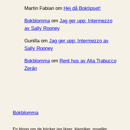
Martin Fabian
om
Hej då Boktipset!
Bokblomma
om
Jag ger upp: Intermezzo
av Sally Rooney
Gunilla
om
Jag ger upp: Intermezzo av
Sally Rooney
Bokblomma
om
Rent hus av Alia Trabucco
Zerán
Bokblomma
En blogg om de böcker jag läser: klassiker, noveller,