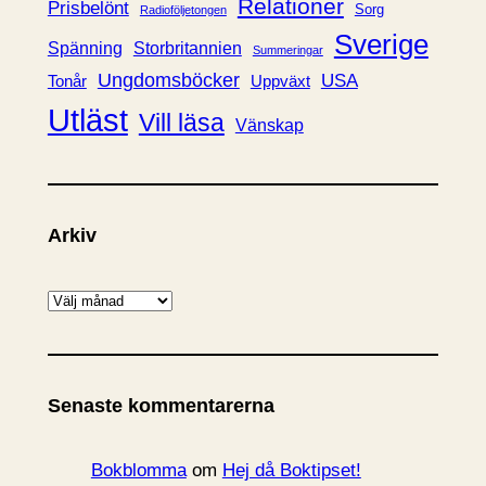
Relationer
Prisbelönt
Sorg
Radioföljetongen
Sverige
Spänning
Storbritannien
Summeringar
Ungdomsböcker
USA
Uppväxt
Tonår
Utläst
Vill läsa
Vänskap
Arkiv
A
r
k
i
Senaste kommentarerna
v
Bokblomma
om
Hej då Boktipset!