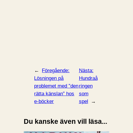
←
Föregående:
Nästa:
Lösningen på
Hundraå
problemet med ”den
ringen
rätta känslan” hos
som
e-böcker
spel
→
Du kanske även vill läsa...