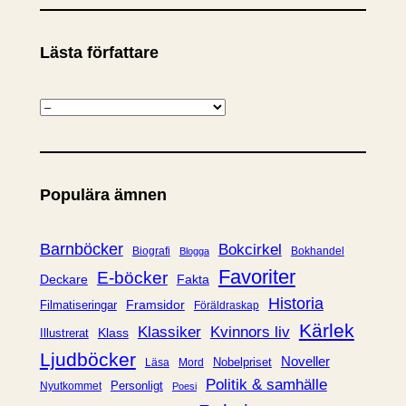
Lästa författare
K
a
t
e
Populära ämnen
g
o
r
Barnböcker
Bokcirkel
Biografi
Bokhandel
Blogga
i
Favoriter
E-böcker
Deckare
Fakta
e
Historia
Framsidor
Filmatiseringar
Föräldraskap
r
Kärlek
Klassiker
Kvinnors liv
Klass
Illustrerat
Ljudböcker
Noveller
Nobelpriset
Läsa
Mord
Politik & samhälle
Personligt
Nyutkommet
Poesi