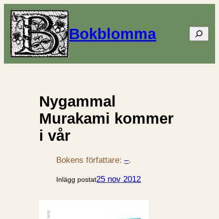
Bokblomma
Sök
Nygammal
Murakami kommer
i vår
Bokens författare:
–
.
25 nov 2012
Inlägg postat