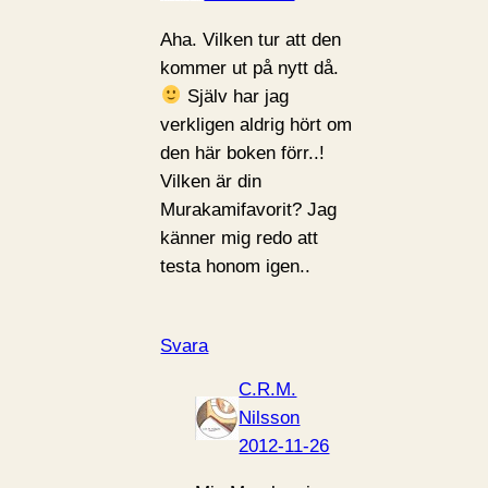
Aha. Vilken tur att den
kommer ut på nytt då.
Själv har jag
verkligen aldrig hört om
den här boken förr..!
Vilken är din
Murakamifavorit? Jag
känner mig redo att
testa honom igen..
Svara
C.R.M.
Nilsson
2012-11-26