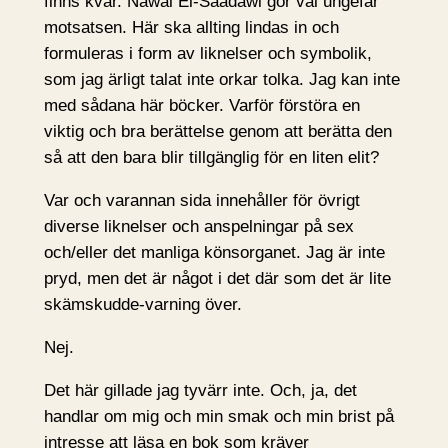
finns kvar. Nawal El-Saadawi gör väl ungefär
motsatsen. Här ska allting lindas in och
formuleras i form av liknelser och symbolik,
som jag ärligt talat inte orkar tolka. Jag kan inte
med sådana här böcker. Varför förstöra en
viktig och bra berättelse genom att berätta den
så att den bara blir tillgänglig för en liten elit?
Var och varannan sida innehåller för övrigt
diverse liknelser och anspelningar på sex
och/eller det manliga könsorganet. Jag är inte
pryd, men det är något i det där som det är lite
skämskudde-varning över.
Nej.
Det här gillade jag tyvärr inte. Och, ja, det
handlar om mig och min smak och min brist på
intresse att läsa en bok som kräver