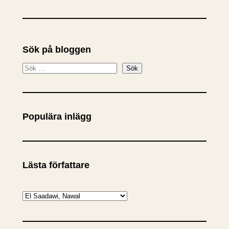
Sök på bloggen
S
Sök
ö
k
Populära inlägg
Lästa författare
K
a
t