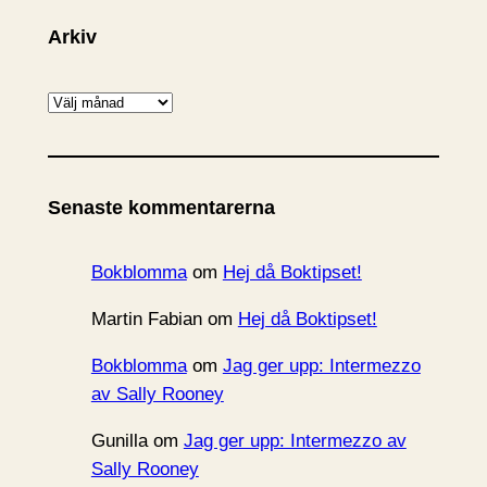
Arkiv
A
r
k
i
Senaste kommentarerna
v
Bokblomma
om
Hej då Boktipset!
Martin Fabian
om
Hej då Boktipset!
Bokblomma
om
Jag ger upp: Intermezzo
av Sally Rooney
Gunilla
om
Jag ger upp: Intermezzo av
Sally Rooney