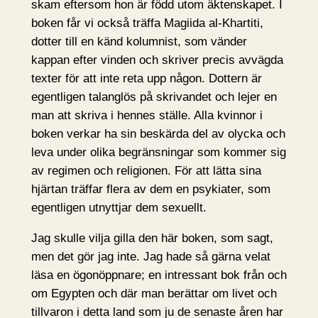
skam eftersom hon är född utom äktenskapet. I
boken får vi också träffa Magiida al-Khartiti,
dotter till en känd kolumnist, som vänder
kappan efter vinden och skriver precis avvägda
texter för att inte reta upp någon. Dottern är
egentligen talanglös på skrivandet och lejer en
man att skriva i hennes ställe. Alla kvinnor i
boken verkar ha sin beskärda del av olycka och
leva under olika begränsningar som kommer sig
av regimen och religionen. För att lätta sina
hjärtan träffar flera av dem en psykiater, som
egentligen utnyttjar dem sexuellt.
Jag skulle vilja gilla den här boken, som sagt,
men det gör jag inte. Jag hade så gärna velat
läsa en ögonöppnare; en intressant bok från och
om Egypten och där man berättar om livet och
tillvaron i detta land som ju de senaste åren har