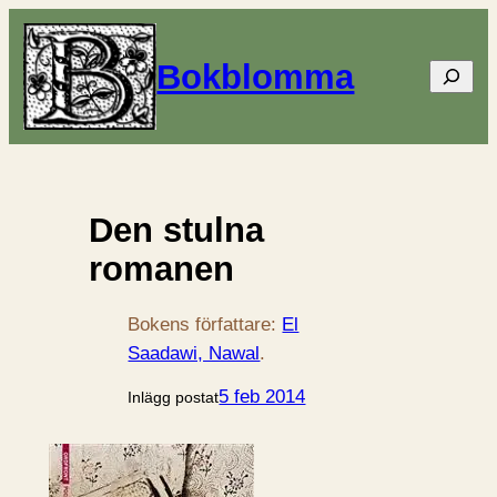
Bokblomma
Sök
Den stulna
romanen
Bokens författare:
El
Saadawi, Nawal
.
5 feb 2014
Inlägg postat