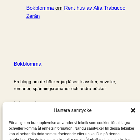
Bokblomma
om
Rent hus av Alia Trabucco
Zerán
Bokblomma
En blogg om de böcker jag läser: klassiker, noveller,
romaner, spänningsromaner och andra böcker.
Information
Hantera samtycke
Cookie- och integritetspolicy
Om mig & om bloggen
För att ge en bra upplevelse använder vi teknik som cookies för att lagra
S
och/eller komma åt enhetsinformation. När du samtycker till dessa tekniker
kan vi behandla data som surfbeteende eller unika ID:n på denna
ö
webbplats. Om du inte samtycker eller om du återkallar ditt samtycke kan