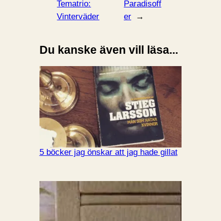
Tematrio:
Paradisoff
Vinterväder
er
→
Du kanske även vill läsa...
5 böcker jag önskar att jag hade gillat